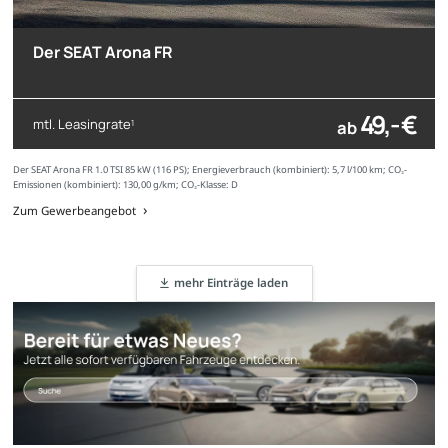
Der SEAT Arona FR
49,- €
mtl. Leasingrate
ab
1
Der SEAT Arona FR 1.0 TSI 85 kW (116 PS); Energieverbrauch (kombiniert): 5,7 l/100 km; CO₂-
Emissionen (kombiniert): 130,00 g/km; CO₂-Klasse: D
Zum Gewerbeangebot
mehr Einträge laden