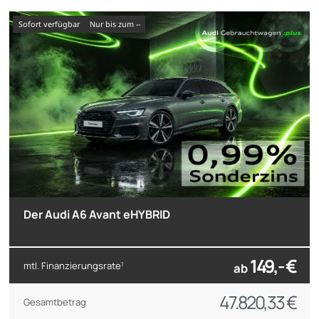
sofort verfügbar
nur bis zum --
Der Audi A6 Avant eHYBRID
149,- €
mtl. Finanzierungsrate
ab
1
47.820,33 €
Gesamtbetrag