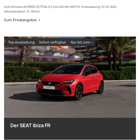
Audi A6 Avant eHYBRID 50 TFSIe Q S Line 220 kW (300 PS); Erstzulassung: 07.02.2025;
Kilometerstand: 31.183 km
Zum Privatangebot
Top-Ausstattung
sofort verfügbar
nur bis zum --
Der SEAT Ibiza FR