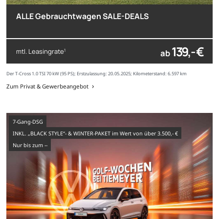
ALLE Gebrauchtwagen SALE-DEALS
139,- €
mtl. Leasingrate
ab
1
Der T-Cross 1.0 TSI 70 kW (95 PS); Erstzulassung: 20.05.2025; Kilometerstand: 6.597 km
Zum Privat & Gewerbeangebot
7-Gang-DSG
INKL. „BLACK STYLE“- & WINTER-PAKET im Wert von über 3.500,- €
nur bis zum --