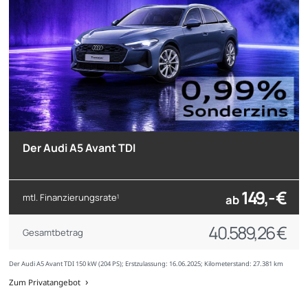
Der Audi A5 Avant TDI
149,- €
mtl. Finanzierungsrate
ab
1
40.589,26 €
Gesamtbetrag
Der Audi A5 Avant TDI 150 kW (204 PS); Erstzulassung: 16.06.2025; Kilometerstand: 27.381 km
Zum Privatangebot