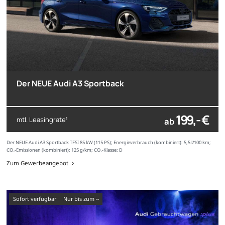
Der NEUE Audi A3 Sportback
199,- €
mtl. Leasingrate
ab
1
Der NEUE Audi A3 Sportback TFSI 85 kW (115 PS); Energieverbrauch (kombiniert): 5,5 l/100 km;
CO₂-Emissionen (kombiniert): 125 g/km; CO₂-Klasse: D
Zum Gewerbeangebot
sofort verfügbar
nur bis zum --