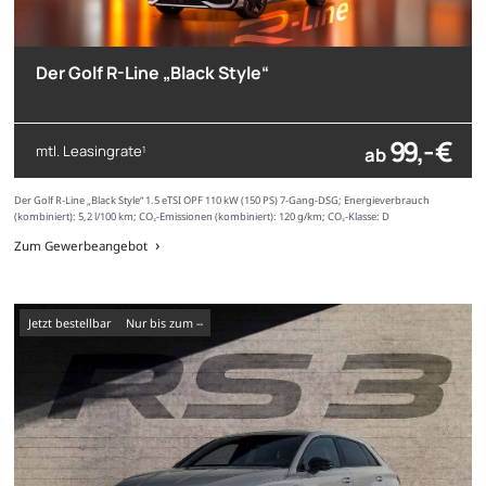
Der Golf R-Line „Black Style“
99,- €
mtl. Leasingrate
ab
1
Der Golf R-Line „Black Style“ 1.5 eTSI OPF 110 kW (150 PS) 7-Gang-DSG; Energieverbrauch
(kombiniert): 5,2 l/100 km; CO₂-Emissionen (kombiniert): 120 g/km; CO₂-Klasse: D
Zum Gewerbeangebot
Jetzt bestellbar
nur bis zum --