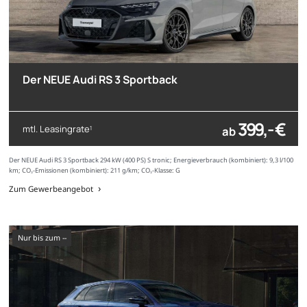
Der NEUE Audi RS 3 Sportback
399,- €
mtl. Leasingrate
ab
1
Der NEUE Audi RS 3 Sportback 294 kW (400 PS) S tronic; Energieverbrauch (kombiniert): 9,3 l/100
km; CO₂-Emissionen (kombiniert): 211 g/km; CO₂-Klasse: G
Zum Gewerbeangebot
nur bis zum --