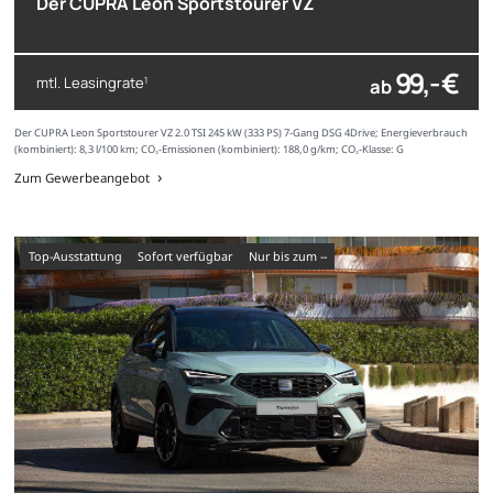
Der CUPRA Leon Sportstourer VZ
99,- €
mtl. Leasingrate
ab
1
Der CUPRA Leon Sportstourer VZ 2.0 TSI 245 kW (333 PS) 7-Gang DSG 4Drive; Energieverbrauch
(kombiniert): 8,3 l/100 km; CO₂-Emissionen (kombiniert): 188,0 g/km; CO₂-Klasse: G
Zum Gewerbeangebot
Top-Ausstattung
sofort verfügbar
nur bis zum --