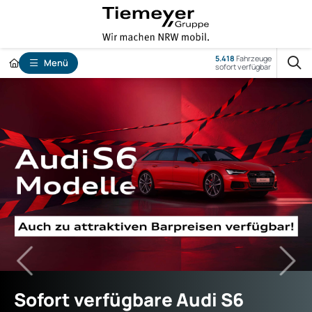
5.418
Fahrzeuge
Menü
sofort verfügbar
Sofort verfügbare Audi S6
Privatkunden-Leasingangebot