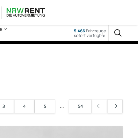
e
5.466
Fahrzeuge
sofort verfügbar
...
3
4
5
54