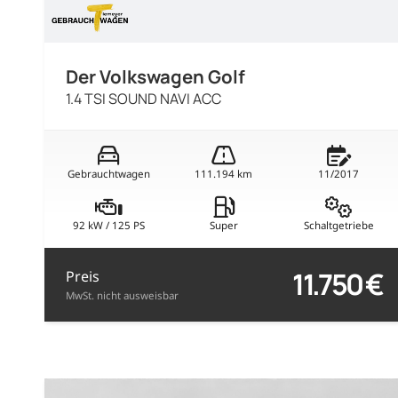
Der Volkswagen Golf
1.4 TSI SOUND NAVI ACC
Gebrauchtwagen
111.194 km
11/2017
92 kW / 125 PS
Super
Schaltgetriebe
11.750 €
Preis
MwSt. nicht ausweisbar