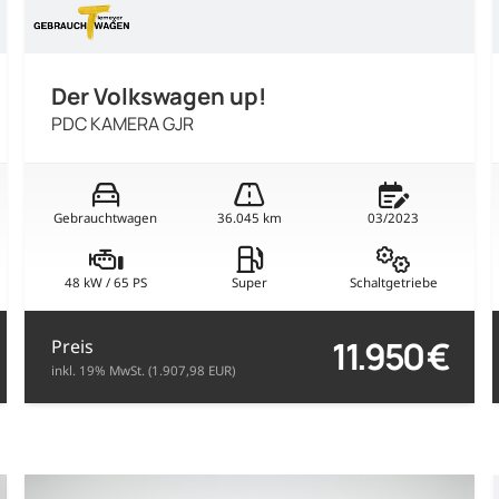
Der Volkswagen up!
PDC KAMERA GJR
Gebrauchtwagen
36.045 km
03/2023
48 kW / 65 PS
Super
Schaltgetriebe
11.950 €
Preis
inkl. 19% MwSt. (1.907,98 EUR)