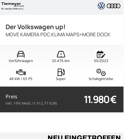
Der Volkswagen up!
MOVE KAMERA PDC KLIMA MAPS+MORE DOCK
Vorführwagen
20.476 km
05/2023
48 kW / 65 PS
Super
Schaltgetriebe
11.980 €
Preis
inkl. 19% MwSt. (1.912,77 EUR)