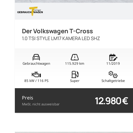
Der Volkswagen T-Cross
1.0 TSI STYLE LM17 KAMERA LED SHZ
Gebrauchtwagen
115.929 km
11/2019
85 kW / 116 PS
Super
Schaltgetriebe
12.980 €
Preis
MwSt. nicht ausweisbar