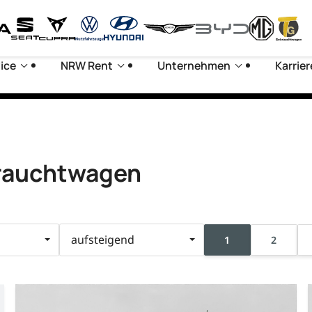
ice
NRW Rent
Unternehmen
Karrier
rauchtwagen
aufsteigend
1
2