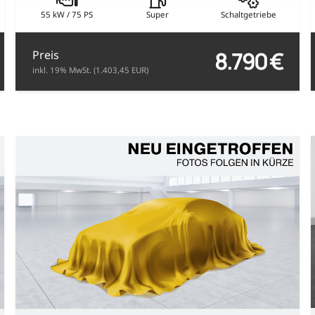
55 kW / 75 PS
Super
Schaltgetriebe
8.790 €
Preis
inkl. 19% MwSt. (1.403,45 EUR)