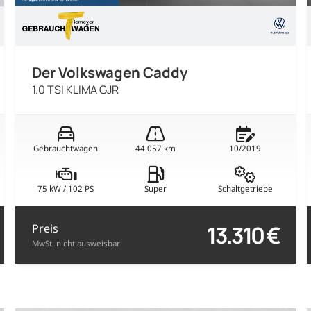
Der Volkswagen Caddy
1.0 TSI KLIMA GJR
Gebrauchtwagen
44.057 km
10/2019
75 kW / 102 PS
Super
Schaltgetriebe
13.310 €
Preis
MwSt. nicht ausweisbar