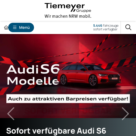
5.446
Fahrzeuge
Menü
sofort verfügbar
Sofort verfügbare Audi S6
Privatkunden-Leasingangebot