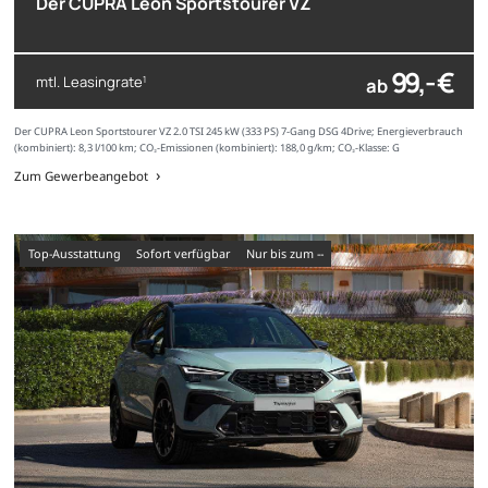
Der CUPRA Leon Sportstourer VZ
99,- €
mtl. Leasingrate
ab
1
Der CUPRA Leon Sportstourer VZ 2.0 TSI 245 kW (333 PS) 7-Gang DSG 4Drive; Energieverbrauch
(kombiniert): 8,3 l/100 km; CO₂-Emissionen (kombiniert): 188,0 g/km; CO₂-Klasse: G
Zum Gewerbeangebot
Top-Ausstattung
sofort verfügbar
nur bis zum --