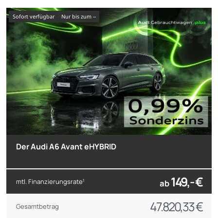
sofort verfügbar
nur bis zum --
Der Audi A6 Avant eHYBRID
149,- €
mtl. Finanzierungsrate
ab
1
47.820,33 €
Gesamtbetrag