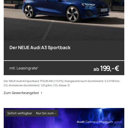
Der NEUE Audi A3 Sportback
199,- €
mtl. Leasingrate
ab
1
Der NEUE Audi A3 Sportback TFSI 85 kW (115 PS); Energieverbrauch (kombiniert): 5,5 l/100 km;
CO₂-Emissionen (kombiniert): 125 g/km; CO₂-Klasse: D
Zum Gewerbeangebot
sofort verfügbar
nur bis zum --