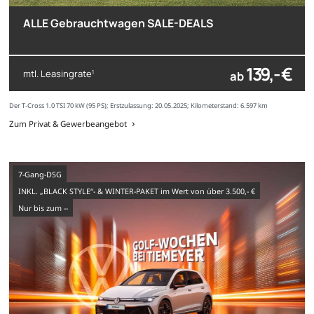
ALLE Gebrauchtwagen SALE-DEALS
139,- €
mtl. Leasingrate
ab
1
Der T-Cross 1.0 TSI 70 kW (95 PS); Erstzulassung: 20.05.2025; Kilometerstand: 6.597 km
Zum Privat & Gewerbeangebot
7-Gang-DSG
INKL. „BLACK STYLE“- & WINTER-PAKET im Wert von über 3.500,- €
nur bis zum --