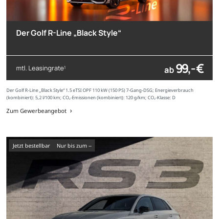
Der Golf R-Line „Black Style“
99,- €
mtl. Leasingrate
ab
1
Der Golf R-Line „Black Style“ 1.5 eTSI OPF 110 kW (150 PS) 7-Gang-DSG; Energieverbrauch
(kombiniert): 5,2 l/100 km; CO₂-Emissionen (kombiniert): 120 g/km; CO₂-Klasse: D
Zum Gewerbeangebot
Jetzt bestellbar
nur bis zum --