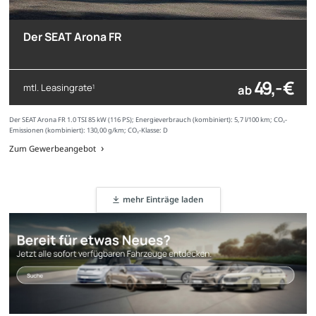
Der SEAT Arona FR
49,- €
mtl. Leasingrate
ab
1
Der SEAT Arona FR 1.0 TSI 85 kW (116 PS); Energieverbrauch (kombiniert): 5,7 l/100 km; CO₂-
Emissionen (kombiniert): 130,00 g/km; CO₂-Klasse: D
Zum Gewerbeangebot
mehr Einträge laden