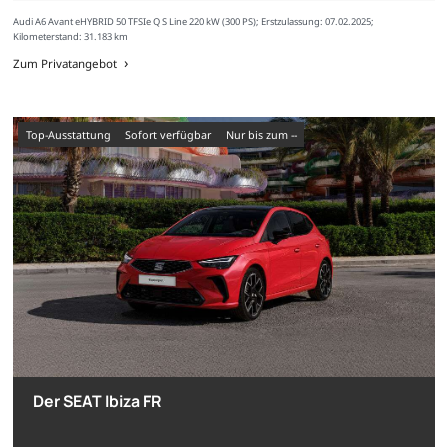
Audi A6 Avant eHYBRID 50 TFSIe Q S Line 220 kW (300 PS); Erstzulassung: 07.02.2025;
Kilometerstand: 31.183 km
Zum Privatangebot
Top-Ausstattung
sofort verfügbar
nur bis zum --
Der SEAT Ibiza FR