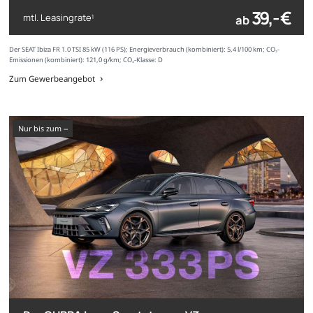
39,- €
mtl. Leasingrate
ab
1
Der SEAT Ibiza FR 1.0 TSI 85 kW (116 PS); Energieverbrauch (kombiniert): 5,4 l/100 km; CO₂-
Emissionen (kombiniert): 121,0 g/km; CO₂-Klasse: D
Zum Gewerbeangebot
nur bis zum --