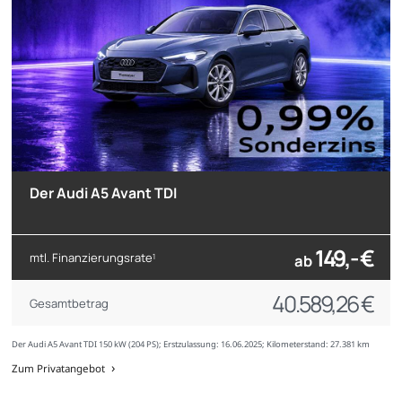
Der Audi A5 Avant TDI
149,- €
mtl. Finanzierungsrate
ab
1
40.589,26 €
Gesamtbetrag
Der Audi A5 Avant TDI 150 kW (204 PS); Erstzulassung: 16.06.2025; Kilometerstand: 27.381 km
Zum Privatangebot