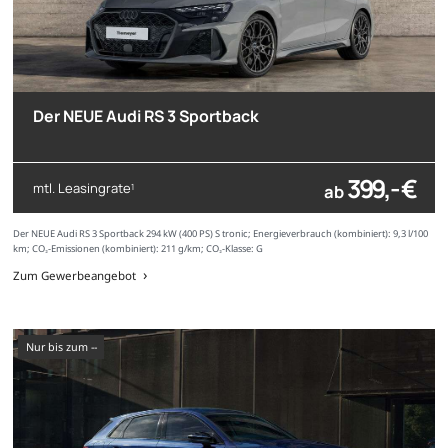
Der NEUE Audi RS 3 Sportback
399,- €
mtl. Leasingrate
ab
1
Der NEUE Audi RS 3 Sportback 294 kW (400 PS) S tronic; Energieverbrauch (kombiniert): 9,3 l/100
km; CO₂-Emissionen (kombiniert): 211 g/km; CO₂-Klasse: G
Zum Gewerbeangebot
nur bis zum --