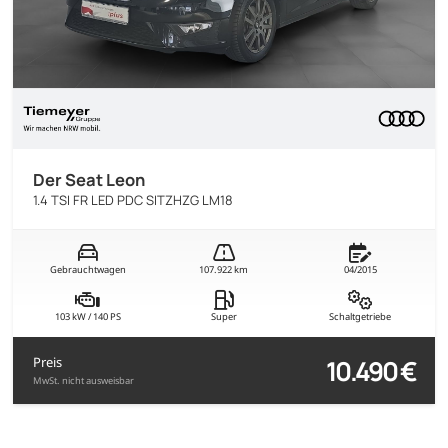
Der Seat Leon
1.4 TSI FR LED PDC SITZHZG LM18
Gebrauchtwagen
107.922 km
04/2015
103 kW / 140 PS
Super
Schaltgetriebe
10.490 €
Preis
MwSt. nicht ausweisbar