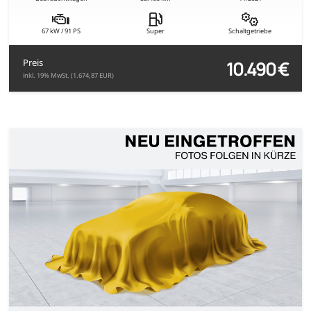
67 kW / 91 PS
Super
Schaltgetriebe
10.490 €
Preis
inkl. 19% MwSt. (1.674,87 EUR)