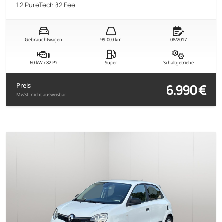
1.2 PureTech 82 Feel
Gebrauchtwagen
99.000 km
08/2017
60 kW / 82 PS
Super
Schaltgetriebe
6.990 €
Preis
MwSt. nicht ausweisbar