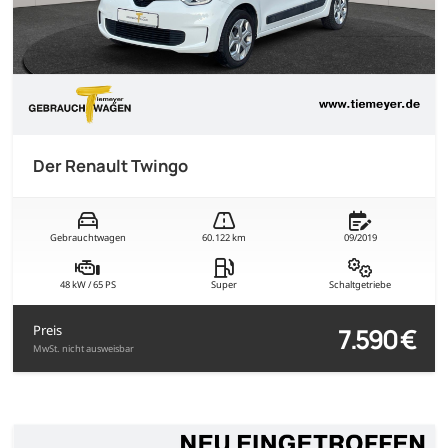
Der Renault Twingo
Gebrauchtwagen
60.122 km
09/2019
48 kW / 65 PS
Super
Schaltgetriebe
7.590 €
Preis
MwSt. nicht ausweisbar