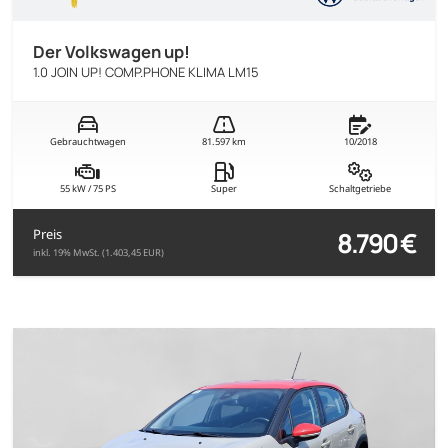
Der Volkswagen up!
1.0 JOIN UP! COMP.PHONE KLIMA LM15
Gebrauchtwagen
81.597 km
10/2018
55 kW / 75 PS
Super
Schaltgetriebe
8.790 €
Preis
inkl. 19% MwSt. (1.403,45 EUR)