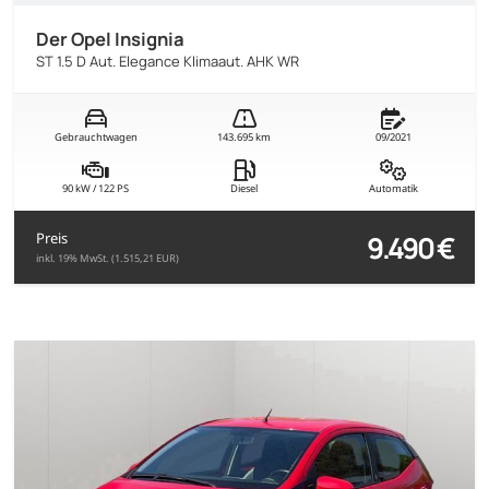
Der Opel Insignia
ST 1.5 D Aut. Elegance Klimaaut. AHK WR
Gebrauchtwagen
143.695 km
09/2021
90 kW / 122 PS
Diesel
Automatik
9.490 €
Preis
inkl. 19% MwSt. (1.515,21 EUR)