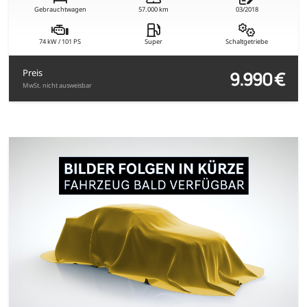
Gebrauchtwagen
57.000 km
03/2018
74 kW / 101 PS
Super
Schaltgetriebe
9.990 €
Preis
MwSt. nicht ausweisbar