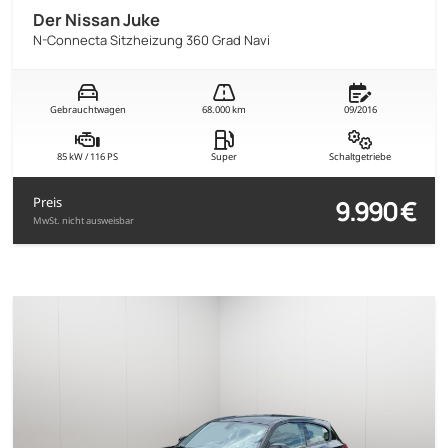
Der Nissan Juke
N-Connecta Sitzheizung 360 Grad Navi
Gebrauchtwagen
68.000 km
09/2016
85 kW / 116 PS
Super
Schaltgetriebe
9.990 €
Preis
MwSt. nicht ausweisbar