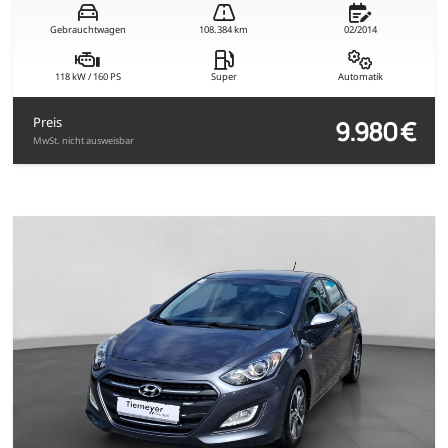
Gebrauchtwagen
108.384 km
02/2014
118 kW / 160 PS
Super
Automatik
9.980 €
Preis
MwSt. nicht ausweisbar