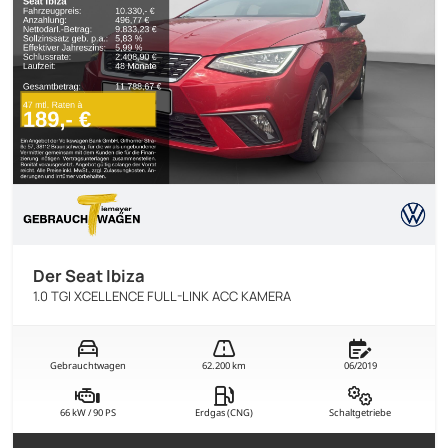
Der Seat Ibiza
1.0 TGI XCELLENCE FULL-LINK ACC KAMERA
Gebrauchtwagen
62.200 km
06/2019
66 kW / 90 PS
Erdgas (CNG)
Schaltgetriebe