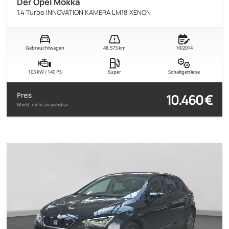
Der Opel Mokka
1.4 Turbo INNOVATION KAMERA LM18 XENON
Gebrauchtwagen
48.573 km
10/2014
103 kW / 140 PS
Super
Schaltgetriebe
10.460 €
Preis
MwSt. nicht ausweisbar