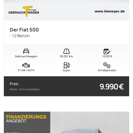
Der Fiat 500
- 1.2 Benzin
Gebrauchtwagen
50.001 km
12/2018
51 kW / 69 PS
Super
Schaltgetriebe
9.990 €
Preis
MwSt. nicht ausweisbar