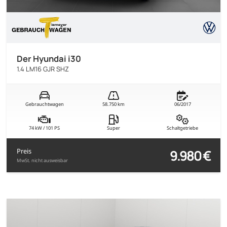
Der Hyundai i30
1.4 LM16 GJR SHZ
Gebrauchtwagen
58.750 km
06/2017
74 kW / 101 PS
Super
Schaltgetriebe
9.980 €
Preis
MwSt. nicht ausweisbar