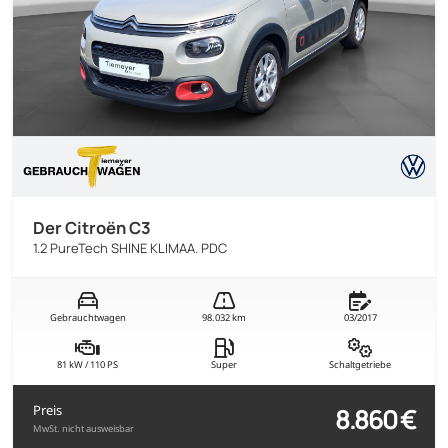
Der Citroën C3
1.2 PureTech SHINE KLIMAA. PDC
Gebrauchtwagen
98.032 km
03/2017
81 kW / 110 PS
Super
Schaltgetriebe
8.860 €
Preis
MwSt. nicht ausweisbar