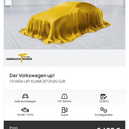
Der Volkswagen up!
1.0 HIGH UP! KLIMA SITZHZG GJR
Gebrauchtwagen
141.554 km
12/2013
55 kW / 75 PS
Super
Schaltgetriebe
Preis