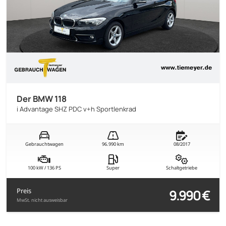
Der BMW 118
i Advantage SHZ PDC v+h Sportlenkrad
Gebrauchtwagen
96.990 km
08/2017
100 kW / 136 PS
Super
Schaltgetriebe
9.990 €
Preis
MwSt. nicht ausweisbar