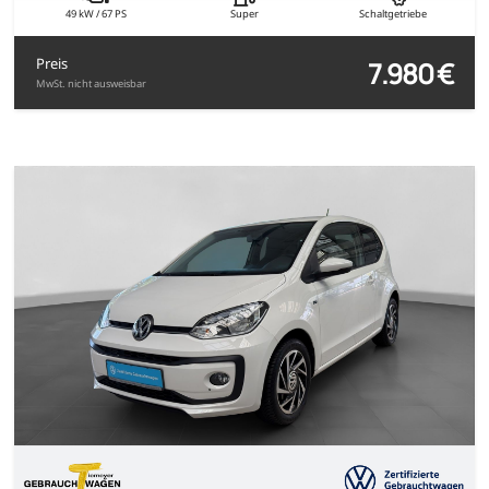
49 kW / 67 PS
Super
Schaltgetriebe
7.980 €
Preis
MwSt. nicht ausweisbar