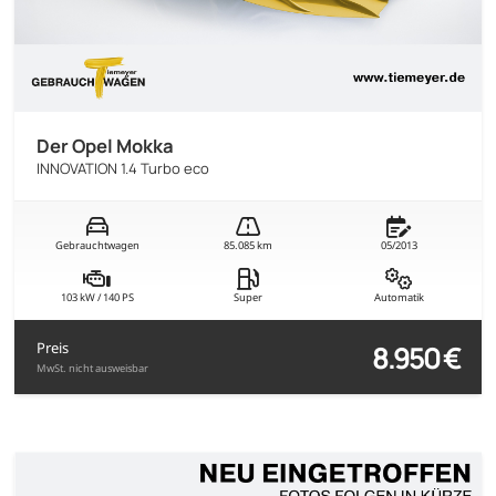
Der Opel Mokka
INNOVATION 1.4 Turbo eco
Gebrauchtwagen
85.085 km
05/2013
103 kW / 140 PS
Super
Automatik
8.950 €
Preis
MwSt. nicht ausweisbar