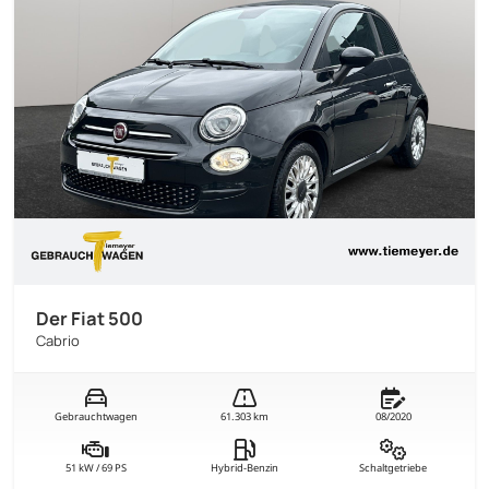
Der Fiat 500
Cabrio
Gebrauchtwagen
61.303 km
08/2020
51 kW / 69 PS
Hybrid-Benzin
Schaltgetriebe