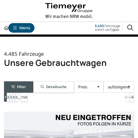
5.495
Fahrzeuge
Menü
sofort verfügbar
4.485
Fahrzeuge
Unsere Gebrauchtwagen
Preis
aufsteigend
Filter
Detailsuche
...
1
2
3
4
5
150