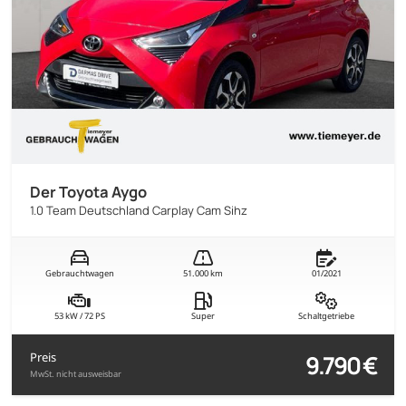
Der Toyota Aygo
1.0 Team Deutschland Carplay Cam Sihz
Gebrauchtwagen
51.000 km
01/2021
53 kW / 72 PS
Super
Schaltgetriebe
9.790 €
Preis
MwSt. nicht ausweisbar