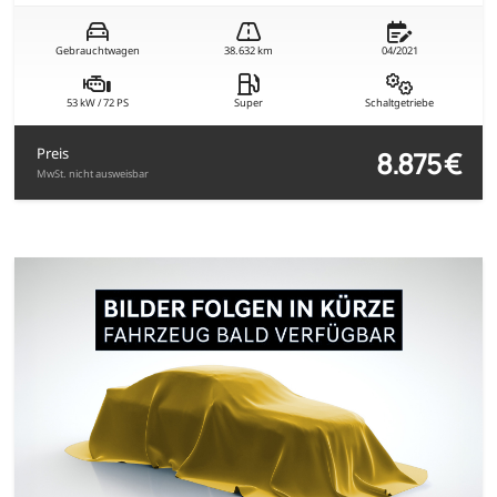
Gebrauchtwagen
38.632 km
04/2021
53 kW / 72 PS
Super
Schaltgetriebe
8.875 €
Preis
MwSt. nicht ausweisbar