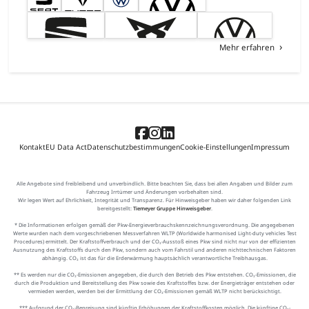
Mehr erfahren
Kontakt
EU Data Act
Datenschutzbestimmungen
Cookie-Einstellungen
Impressum
Alle Angebote sind freibleibend und unverbindlich. Bitte beachten Sie, dass bei allen Angaben und Bilder zum
Fahrzeug Irrtümer und Änderungen vorbehalten sind.
Wir legen Wert auf Ehrlichkeit, Integrität und Transparenz. Für Hinweisgeber haben wir daher folgenden Link
bereitgestellt:
Tiemeyer Gruppe Hinweisgeber
.
* Die Informationen erfolgen gemäß der Pkw-Energieverbrauchskennzeichnungsverordnung. Die angegebenen
Werte wurden nach dem vorgeschriebenen Messverfahren WLTP (Worldwide harmonised Light-duty vehicles Test
Procedures) ermittelt. Der Kraftstoffverbrauch und der CO₂-Ausstoß eines Pkw sind nicht nur von der effizienten
Ausnutzung des Kraftstoffs durch den Pkw, sondern auch vom Fahrstil und anderen nichttechnischen Faktoren
abhängig. CO₂ ist das für die Erderwärmung hauptsächlich verantwortliche Treibhausgas.
** Es werden nur die CO₂-Emissionen angegeben, die durch den Betrieb des Pkw entstehen. CO₂-Emissionen, die
durch die Produktion und Bereitstellung des Pkw sowie des Kraftstoffes bzw. der Energieträger entstehen oder
vermieden werden, werden bei der Ermittlung der CO₂-Emissionen gemäß WLTP nicht berücksichtigt.
*** Aufgrund der CO₂-Bepreisung sind künftig Erhöhungen der Kraftstoffkosten möglich. Die künftige CO₂-