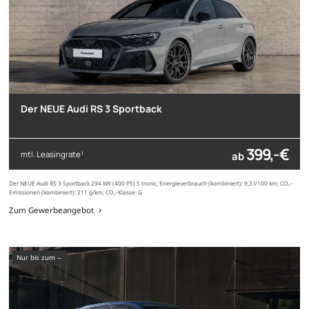
Der NEUE Audi RS 3 Sportback
399,- €
mtl. Leasingrate
ab
1
Der NEUE Audi RS 3 Sportback 294 kW (400 PS) S tronic; Energieverbrauch (kombiniert): 9,3 l/100 km; CO₂-
Emissionen (kombiniert): 211 g/km; CO₂-Klasse: G
Zum Gewerbeangebot
nur bis zum --