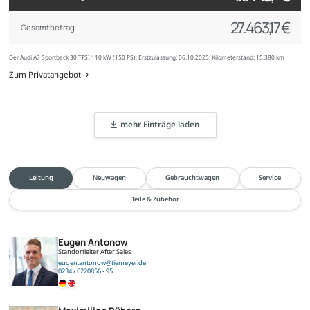
27.463,17 €
Gesamtbetrag
Der Audi A3 Sportback 30 TFSI 110 kW (150 PS); Erstzulassung: 06.10.2025; Kilometerstand: 15.380 km
Zum Privatangebot
mehr Einträge laden
Leitung
Neuwagen
Gebrauchtwagen
Service
Teile & Zubehör
Eugen Antonow
Standortleiter After Sales
eugen.antonow@tiemeyer.de
0234 / 6220856 - 95