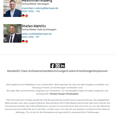
Maximilian Rüberg
Verkaufsleiter Neuwagen
maximilian.rueberg@tiemeyer.de
0234 / 5292 – 162
Stefan Mahlitz
Verkaufsleiter Gebrauchtwagen
stefan.mahlitz@tiemeyer.de
0234 / 5292 - 107
Kontakt
EU Data Act
Datenschutzbestimmungen
Cookie-Einstellungen
Impressum
Alle Angebote sind freibleibend und unverbindlich. Bitte beachten Sie, dass bei allen Angaben und Bilder zum
Fahrzeug Irrtümer und Änderungen vorbehalten sind.
Wir legen Wert auf Ehrlichkeit, Integrität und Transparenz. Für Hinweisgeber haben wir daher folgenden Link
bereitgestellt:
Tiemeyer Gruppe Hinweisgeber
.
* Die Informationen erfolgen gemäß der Pkw-Energieverbrauchskennzeichnungsverordnung. Die angegebenen
Werte wurden nach dem vorgeschriebenen Messverfahren WLTP (Worldwide harmonised Light-duty vehicles Test
Procedures) ermittelt. Der Kraftstoffverbrauch und der CO₂-Ausstoß eines Pkw sind nicht nur von der effizienten
Ausnutzung des Kraftstoffs durch den Pkw, sondern auch vom Fahrstil und anderen nichttechnischen Faktoren
abhängig. CO₂ ist das für die Erderwärmung hauptsächlich verantwortliche Treibhausgas.