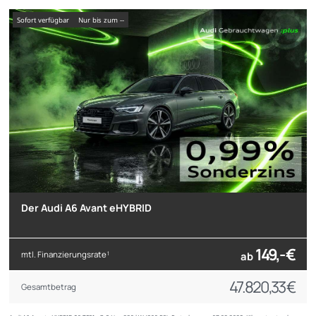
sofort verfügbar
nur bis zum --
Der Audi A6 Avant eHYBRID
149,- €
mtl. Finanzierungsrate
ab
1
47.820,33 €
Gesamtbetrag