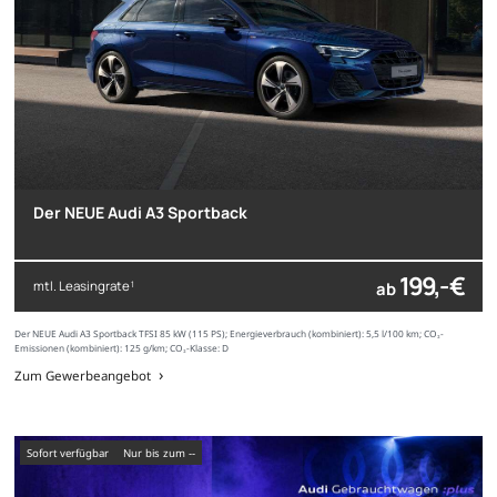
Der NEUE Audi A3 Sportback
199,- €
mtl. Leasingrate
ab
1
Der NEUE Audi A3 Sportback TFSI 85 kW (115 PS); Energieverbrauch (kombiniert): 5,5 l/100 km; CO₂-
Emissionen (kombiniert): 125 g/km; CO₂-Klasse: D
Zum Gewerbeangebot
sofort verfügbar
nur bis zum --