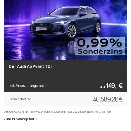
Der Audi A5 Avant TDI
149,- €
mtl. Finanzierungsrate
ab
1
40.589,26 €
Gesamtbetrag
Der Audi A5 Avant TDI 150 kW (204 PS); Erstzulassung: 16.06.2025; Kilometerstand: 27.381 km
Zum Privatangebot