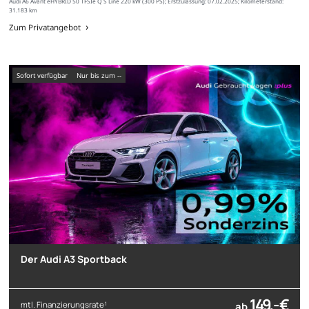
Audi A6 Avant eHYBRID 50 TFSIe Q S Line 220 kW (300 PS); Erstzulassung: 07.02.2025; Kilometerstand:
31.183 km
Zum Privatangebot
sofort verfügbar
nur bis zum --
Der Audi A3 Sportback
149,- €
mtl. Finanzierungsrate
ab
1