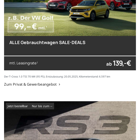
ALLE Gebrauchtwagen SALE-DEALS
139,- €
mtl. Leasingrate
ab
1
Der T-Cross 1.0 TSI 70 kW (95 PS); Erstzulassung: 20.05.2025; Kilometerstand: 6.597 km
Zum Privat & Gewerbeangebot
Jetzt bestellbar
nur bis zum --