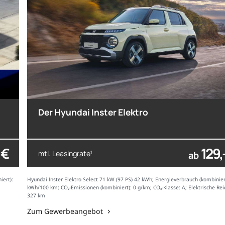
Der Hyundai Inster Elektro
 €
129,
mtl. Leasingrate
1
ab
iert):
Hyundai Inster Elektro Select 71 kW (97 PS) 42 kWh; Energieverbrauch (kombinier
kWh/100 km; CO₂-Emissionen (kombiniert): 0 g/km; CO₂-Klasse: A; Elektrische Rei
327 km
Zum Gewerbeangebot