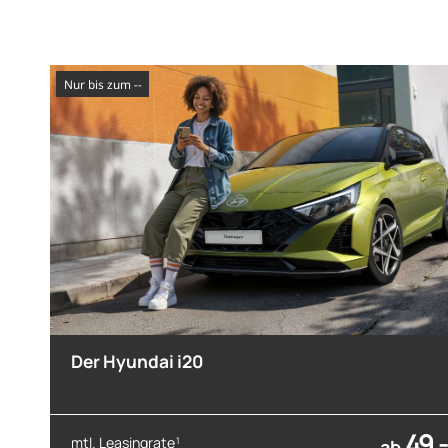
nur bis zum --
Der Hyundai i20
49,-
mtl. Leasingrate
1
ab