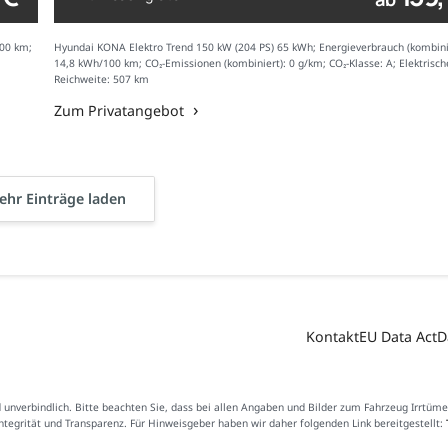
100 km;
Hyundai KONA Elektro Trend 150 kW (204 PS) 65 kWh; Energieverbrauch (kombini
14,8 kWh/100 km; CO₂-Emissionen (kombiniert): 0 g/km; CO₂-Klasse: A; Elektrisch
Reichweite: 507 km
Zum Privatangebot
hr Einträge laden
Kontakt
EU Data Act
D
d unverbindlich. Bitte beachten Sie, dass bei allen Angaben und Bilder zum Fahrzeug Irrtüm
Integrität und Transparenz. Für Hinweisgeber haben wir daher folgenden Link bereitgestellt: