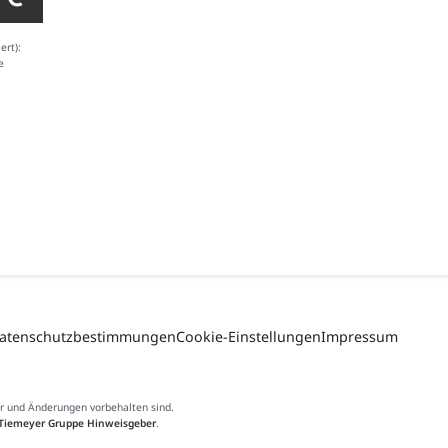
ert):
e
atenschutzbestimmungen
Cookie-Einstellungen
Impressum
er und Änderungen vorbehalten sind.
Tiemeyer Gruppe Hinweisgeber
.