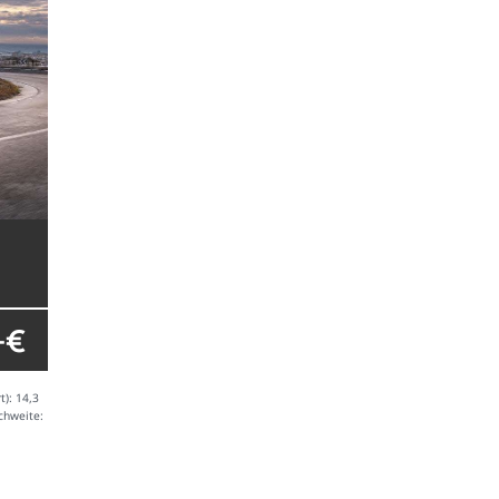
- €
t): 14,3
chweite: