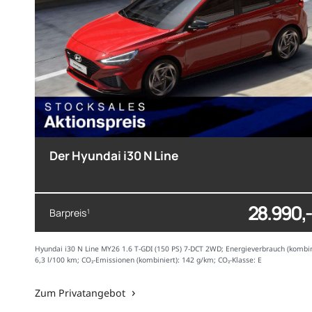
Der Hyundai i30 N Line
28.990,-
Barpreis
1
Hyundai i30 N Line MY26 1.6 T-GDI (150 PS) 7-DCT 2WD; Energieverbrauch (kombin
6,3 l/100 km; CO₂-Emissionen (kombiniert): 142 g/km; CO₂-Klasse: E
Zum Privatangebot