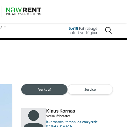
e
5.418
Fahrzeuge
sofort verfügbar
Verkauf
Service
Klaus Kornas
Verkaufsberater
k.kornas@automobile-tiemeyer.de
02364 / 3143-16