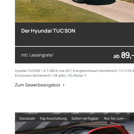
Der Hyundai TUCSON
89,-
mtl. Leasingrate
1
ab
Hyundai TUCSON 1.6 T-GDI N Line DCT; Energieverbrauch (kombiniert): 7,0 l/100 
Emissionen (kombiniert): 158 g/km; CO₂-Klasse: F
Zum Gewerbeangebot
Stocksale
Top-Ausstattung
sofort verfügbar
nur bis zum --