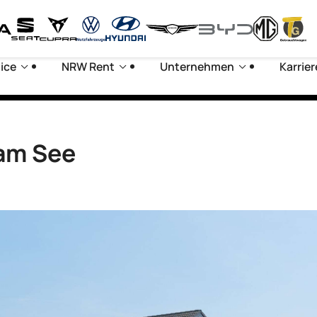
ice
NRW Rent
Unternehmen
Karrier
 am See