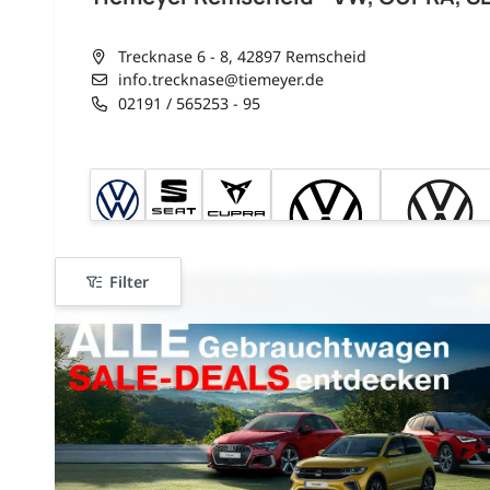
Trecknase 6 - 8, 42897 Remscheid
info.trecknase@tiemeyer.de
02191 / 565253 - 95
Filter
sofort verfügbar
nur bis zum --