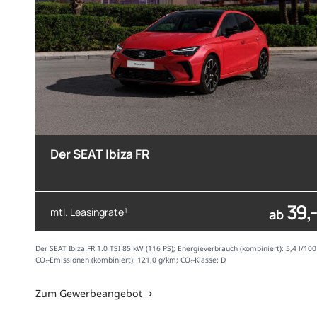
Der SEAT Ibiza FR
39,-
mtl. Leasingrate
1
ab
Der SEAT Ibiza FR 1.0 TSI 85 kW (116 PS); Energieverbrauch (kombiniert): 5,4 l/10
CO₂-Emissionen (kombiniert): 121,0 g/km; CO₂-Klasse: D
Zum Gewerbeangebot