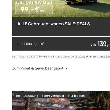
ALLE Gebrauchtwagen SALE-DEALS
139,-
mtl. Leasingrate
1
ab
Der T-Cross 1.0 TSI 70 kW (95 PS); Erstzulassung: 20.05.2025; Kilometerstand: 6.
Zum Privat & Gewerbeangebot
Top-Ausstattung
sofort verfügbar
nur bis zum --