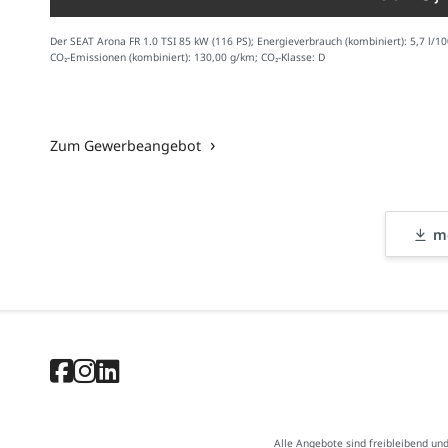
Der SEAT Arona FR 1.0 TSI 85 kW (116 PS); Energieverbrauch (kombiniert): 5,7 l/1
CO₂-Emissionen (kombiniert): 130,00 g/km; CO₂-Klasse: D
Zum Gewerbeangebot
me
Alle Angebote sind freibleibend un