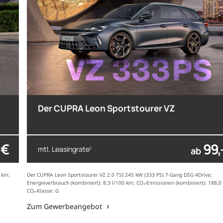
Der CUPRA Leon Sportstourer VZ
 €
99,
mtl. Leasingrate
1
ab
0 km;
Der CUPRA Leon Sportstourer VZ 2.0 TSI 245 kW (333 PS) 7-Gang DSG 4Drive;
Energieverbrauch (kombiniert): 8,3 l/100 km; CO₂-Emissionen (kombiniert): 188,0
CO₂-Klasse: G
Zum Gewerbeangebot