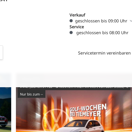
Verkauf
geschlossen bis 09:00 Uhr
Service
geschlossen bis 08:00 Uhr
Servicetermin vereinbaren
7-Gang-DSG
INKL. „BLACK STYLE“- & WINTER-PAKET im Wert von über 3.500,- €
nur bis zum --