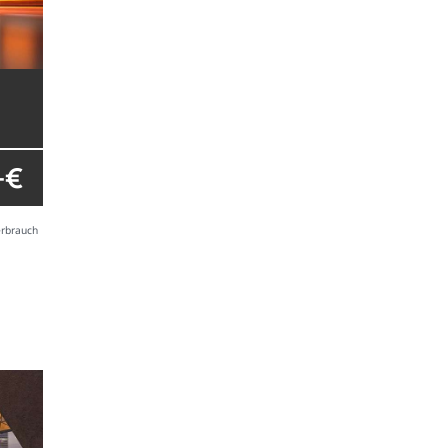
- €
erbrauch