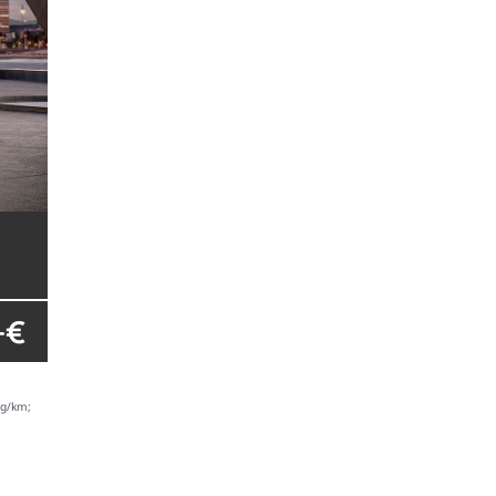
- €
 g/km;