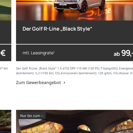
Der Golf R-Line „Black Style“
 €
99,
mtl. Leasingrate
1
ab
597 km
Der Golf R-Line „Black Style“ 1.5 eTSI OPF 110 kW (150 PS) 7-Gang-DSG; Energiev
(kombiniert): 5,2 l/100 km; CO₂-Emissionen (kombiniert): 120 g/km; CO₂-Klasse: D
Zum Gewerbeangebot
nur bis zum --