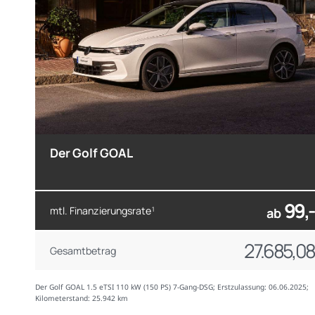
Der Golf GOAL
99,-
mtl. Finanzierungsrate
1
ab
27.685,08
Gesamtbetrag
Der Golf GOAL 1.5 eTSI 110 kW (150 PS) 7-Gang-DSG; Erstzulassung: 06.06.2025;
Kilometerstand: 25.942 km