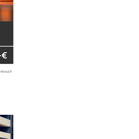
- €
erbrauch