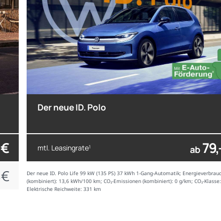
Der neue ID. Polo
 €
79,
mtl. Leasingrate
1
ab
 €
Der neue ID. Polo Life 99 kW (135 PS) 37 kWh 1-Gang-Automatik; Energieverbrau
(kombiniert): 13,6 kWh/100 km; CO₂-Emissionen (kombiniert): 0 g/km; CO₂-Klasse:
Elektrische Reichweite: 331 km