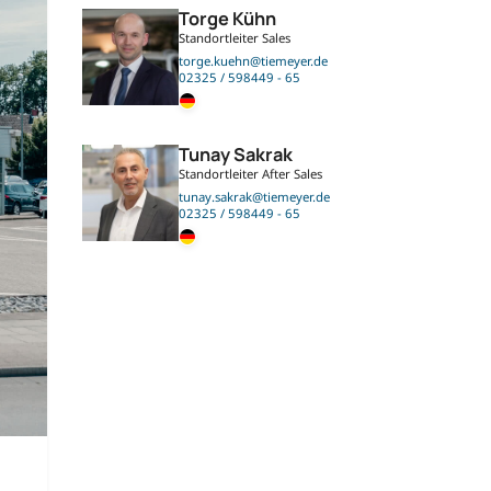
Torge Kühn
Standortleiter Sales
torge.kuehn@tiemeyer.de
02325 / 598449 - 65
Tunay Sakrak
Standortleiter After Sales
tunay.sakrak@tiemeyer.de
02325 / 598449 - 65