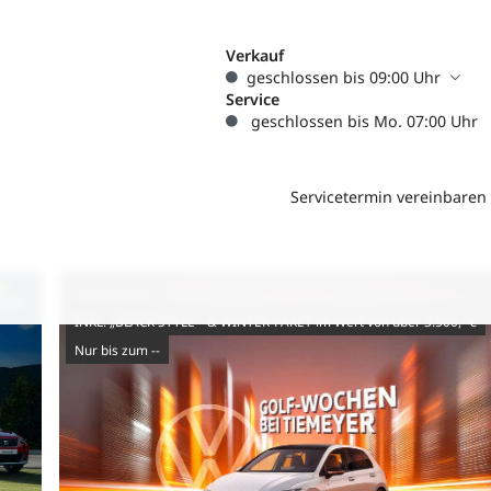
Verkauf
geschlossen bis 09:00 Uhr
Service
geschlossen bis Mo. 07:00 Uhr
Servicetermin vereinbaren
7-Gang-DSG
INKL. „BLACK STYLE“- & WINTER-PAKET im Wert von über 3.500,- €
nur bis zum --