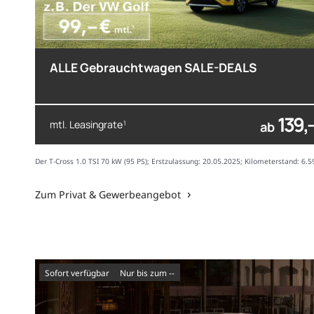
ALLE Gebrauchtwagen SALE-DEALS
139,-
mtl. Leasingrate
1
ab
Der T-Cross 1.0 TSI 70 kW (95 PS); Erstzulassung: 20.05.2025; Kilometerstand: 6.
Zum Privat & Gewerbeangebot
sofort verfügbar
nur bis zum --