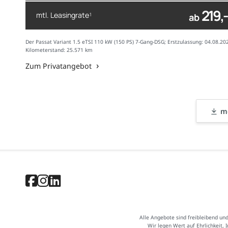
219,-
mtl. Leasingrate
1
ab
Der Passat Variant 1.5 eTSI 110 kW (150 PS) 7-Gang-DSG; Erstzulassung: 04.08.20
Kilometerstand: 25.571 km
Zum Privatangebot
me
Alle Angebote sind freibleibend un
Wir legen Wert auf Ehrlichkeit, 