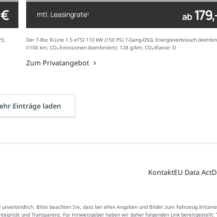
 €
179,
mtl. Leasingrate
1
ab
25;
Der T-Roc R-Line 1.5 eTSI 110 kW (150 PS) 7-Gang-DSG; Energieverbrauch (kombini
l/100 km; CO₂-Emissionen (kombiniert): 128 g/km; CO₂-Klasse: D
Zum Privatangebot
hr Einträge laden
Kontakt
EU Data Act
D
d unverbindlich. Bitte beachten Sie, dass bei allen Angaben und Bilder zum Fahrzeug Irrtüm
Integrität und Transparenz. Für Hinweisgeber haben wir daher folgenden Link bereitgestellt: