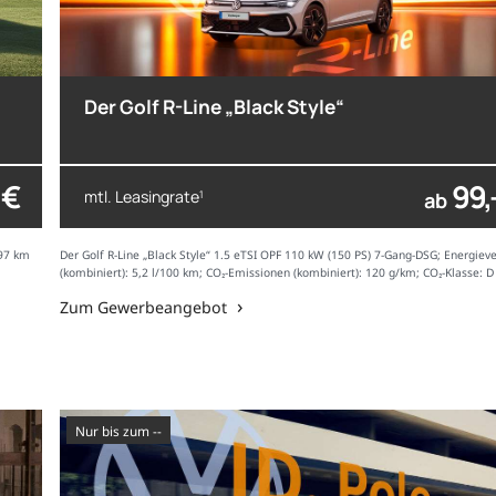
Der Golf R-Line „Black Style“
 €
99,
mtl. Leasingrate
1
ab
597 km
Der Golf R-Line „Black Style“ 1.5 eTSI OPF 110 kW (150 PS) 7-Gang-DSG; Energiev
(kombiniert): 5,2 l/100 km; CO₂-Emissionen (kombiniert): 120 g/km; CO₂-Klasse: D
Zum Gewerbeangebot
nur bis zum --