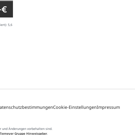
- €
ert): 5,6
atenschutzbestimmungen
Cookie-Einstellungen
Impressum
er und Änderungen vorbehalten sind.
Tiemeyer Gruppe Hinweisgeber
.