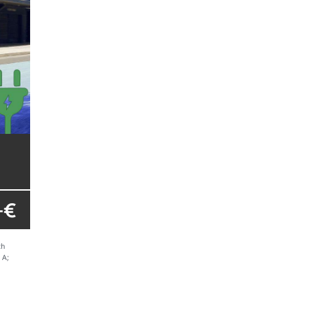
- €
ch
 A;