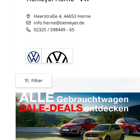
Heerstraße 4, 44653 Herne
info.herne@tiemeyer.de
02325 / 598449 - 65
Filter
sofort verfügbar
nur bis zum --