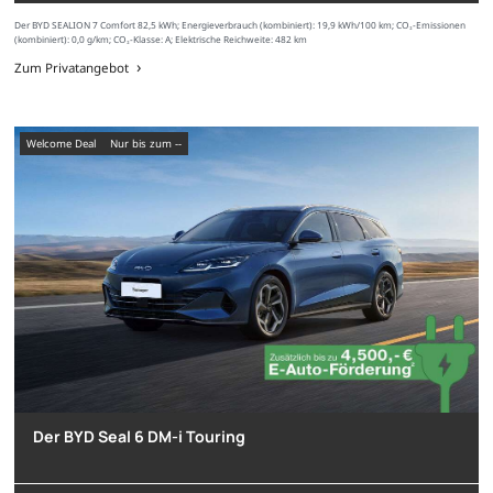
Der BYD SEALION 7 Comfort 82,5 kWh; Energieverbrauch (kombiniert): 19,9 kWh/100 km; CO₂-Emissionen
(kombiniert): 0,0 g/km; CO₂-Klasse: A; Elektrische Reichweite: 482 km
Zum Privatangebot
Welcome Deal
nur bis zum --
Der BYD Seal 6 DM-i Touring