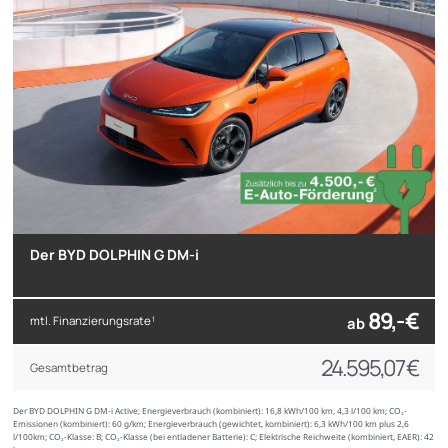
Der BYD DOLPHIN G DM-i
89,- €
mtl. Finanzierungsrate
ab
1
24.595,07 €
Gesamtbetrag
Der BYD DOLPHIN G DM-i Active; Energieverbrauch (kombiniert): 16,8 kWh/100 km, 4,3 l/100 km; CO₂-
Emissionen (kombiniert): 60 g/km; Energieverbrauch (gewichtet, kombiniert): 6,3 kWh/100 km plus 2,6
l/100km; CO₂-Klasse: B; CO₂-Klasse (bei entladener Batterie): C; Elektrische Reichweite (kombiniert, EAER): 42