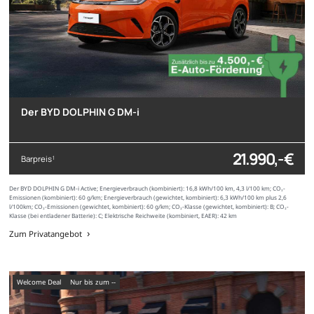
Der BYD DOLPHIN G DM-i
21.990,- €
Barpreis
1
Der BYD DOLPHIN G DM-i Active; Energieverbrauch (kombiniert): 16,8 kWh/100 km, 4,3 l/100 km; CO₂-
Emissionen (kombiniert): 60 g/km; Energieverbrauch (gewichtet, kombiniert): 6,3 kWh/100 km plus 2,6
l/100km; CO₂-Emissionen (gewichtet, kombiniert): 60 g/km; CO₂-Klasse (gewichtet, kombiniert): B; CO₂-
Klasse (bei entladener Batterie): C; Elektrische Reichweite (kombiniert, EAER): 42 km
Zum Privatangebot
Welcome Deal
nur bis zum --