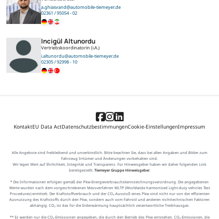
a.ghiasvand@automobile-tiemeyer.de
02361 / 95054 - 02
Incigül Altunordu
Vertriebskoordinatorin (i.A.)
i.altunordu@automobile-tiemeyer.de
02305 / 92998 - 10
Kontakt
EU Data Act
Datenschutzbestimmungen
Cookie-Einstellungen
Impressum
Alle Angebote sind freibleibend und unverbindlich. Bitte beachten Sie, dass bei allen Angaben und Bilder zum
Fahrzeug Irrtümer und Änderungen vorbehalten sind.
Wir legen Wert auf Ehrlichkeit, Integrität und Transparenz. Für Hinweisgeber haben wir daher folgenden Link
bereitgestellt:
Tiemeyer Gruppe Hinweisgeber
.
* Die Informationen erfolgen gemäß der Pkw-Energieverbrauchskennzeichnungsverordnung. Die angegebenen
Werte wurden nach dem vorgeschriebenen Messverfahren WLTP (Worldwide harmonised Light-duty vehicles Test
Procedures) ermittelt. Der Kraftstoffverbrauch und der CO₂-Ausstoß eines Pkw sind nicht nur von der effizienten
Ausnutzung des Kraftstoffs durch den Pkw, sondern auch vom Fahrstil und anderen nichttechnischen Faktoren
abhängig. CO₂ ist das für die Erderwärmung hauptsächlich verantwortliche Treibhausgas.
** Es werden nur die CO₂-Emissionen angegeben, die durch den Betrieb des Pkw entstehen. CO₂-Emissionen, die