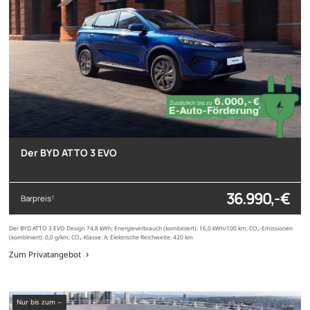
Der BYD ATTO 3 EVO
36.990,- €
Barpreis
1
Der BYD ATTO 3 EVO Design 74,8 kWh; Energieverbrauch (kombiniert): 16,0 kWh/100 km; CO₂-Emissionen
(kombiniert): 0,0 g/km; CO₂-Klasse: A; Elektrische Reichweite: 420 km
Zum Privatangebot
nur bis zum --