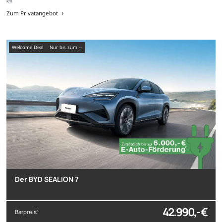
km
Zum Privatangebot
Welcome Deal
nur bis zum --
Der BYD SEALION 7
42.990,- €
Barpreis
1