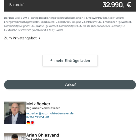
32.990,- €
Barpreis
1
Der BYD Seal 6 DM-i Touring Boost; Energieverbrauch (kombiniert): 17,0 kWh/100 km, 4,8 l/100 km;
Energieverbrauch (gewichtet, kombiniert): 7,8 kWh/100 km plus 2,6 l/100km; CO₂-Emissionen (gewichtet,
kombiniert): 60 g/km; CO₂-Klasse (gewichtet, kombiniert): B; CO₂-Klasse (bei entladener Batterie): C;
Elektrische Reichweite (kombiniert, EAER): 54 km
Zum Privatangebot
mehr Einträge laden
Verkauf
Meik Becker
Regionaler Verkaufsleiter
m.becker@automobile-tiemeyer.de
02361 / 95054 - 01
Arian Ghiasvand
Verkaufsberater