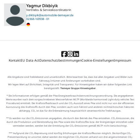
Yagmur Dikbiyik
Vertriebs- & Servicekoordinatorin
y.dikbiyik@automobile-tiemeyer.de
02368 / 69938 - 01
Kontakt
EU Data Act
Datenschutzbestimmungen
Cookie-Einstellungen
Impressum
Alle Angebote sind freibleibend und unverbindlich. Bitte beachten Sie, dass bei allen Angaben und Bilder zum
Fahrzeug Irrtümer und Änderungen vorbehalten sind.
Wir legen Wert auf Ehrlichkeit, Integrität und Transparenz. Für Hinweisgeber haben wir daher folgenden Link
bereitgestellt:
Tiemeyer Gruppe Hinweisgeber
.
* Die Informationen erfolgen gemäß der Pkw-Energieverbrauchskennzeichnungsverordnung. Die angegebenen
Werte wurden nach dem vorgeschriebenen Messverfahren WLTP (Worldwide harmonised Light-duty vehicles Test
Procedures) ermittelt. Der Kraftstoffverbrauch und der CO₂-Ausstoß eines Pkw sind nicht nur von der effizienten
Ausnutzung des Kraftstoffs durch den Pkw, sondern auch vom Fahrstil und anderen nichttechnischen Faktoren
abhängig. CO₂ ist das für die Erderwärmung hauptsächlich verantwortliche Treibhausgas.
** Es werden nur die CO₂-Emissionen angegeben, die durch den Betrieb des Pkw entstehen. CO₂-Emissionen, die
durch die Produktion und Bereitstellung des Pkw sowie des Kraftstoffes bzw. der Energieträger entstehen oder
vermieden werden, werden bei der Ermittlung der CO₂-Emissionen gemäß WLTP nicht berücksichtigt.
*** Aufgrund der CO₂-Bepreisung sind künftig Erhöhungen der Kraftstoffkosten möglich. Die künftige CO₂-
Preisentwicklung ist unsicher, daher werden die möglichen CO₂-Kosten anhand von drei angenommenen CO₂-