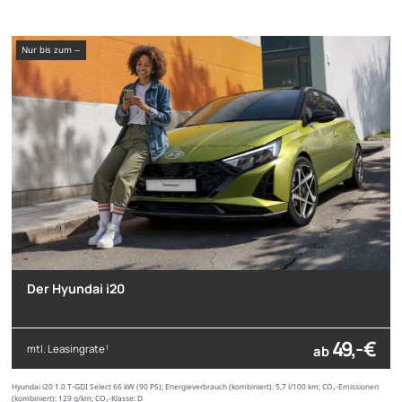
nur bis zum --
Der Hyundai i20
49,- €
mtl. Leasingrate
ab
1
Hyundai i20 1.0 T-GDI Select 66 kW (90 PS); Energieverbrauch (kombiniert): 5,7 l/100 km; CO₂-Emissionen
(kombiniert): 129 g/km; CO₂-Klasse: D