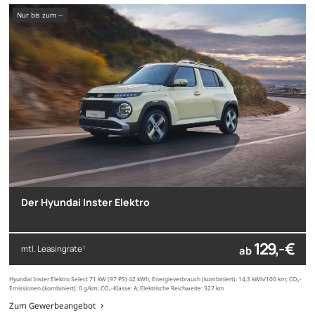
nur bis zum --
Der Hyundai Inster Elektro
129,- €
mtl. Leasingrate
ab
1
Hyundai Inster Elektro Select 71 kW (97 PS) 42 kWh; Energieverbrauch (kombiniert): 14,3 kWh/100 km; CO₂-
Emissionen (kombiniert): 0 g/km; CO₂-Klasse: A; Elektrische Reichweite: 327 km
Zum Gewerbeangebot