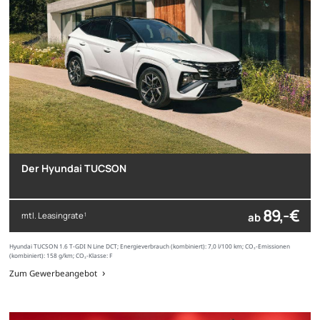
Der Hyundai TUCSON
89,- €
mtl. Leasingrate
ab
1
Hyundai TUCSON 1.6 T-GDI N Line DCT; Energieverbrauch (kombiniert): 7,0 l/100 km; CO₂-Emissionen
(kombiniert): 158 g/km; CO₂-Klasse: F
Zum Gewerbeangebot