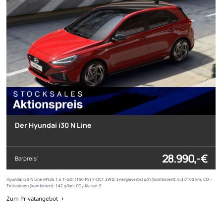
Der Hyundai i30 N Line
28.990,- €
Barpreis
1
Hyundai i30 N Line MY26 1.6 T-GDI (150 PS) 7-DCT 2WD; Energieverbrauch (kombiniert): 6,3 l/100 km; CO₂-
Emissionen (kombiniert): 142 g/km; CO₂-Klasse: E
Zum Privatangebot