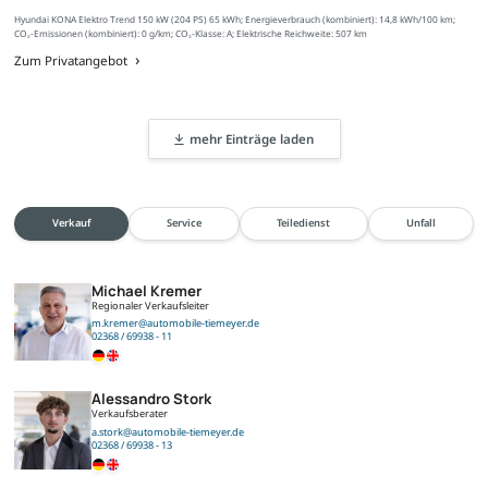
Hyundai KONA Elektro Trend 150 kW (204 PS) 65 kWh; Energieverbrauch (kombiniert): 14,8 kWh/100 km;
CO₂-Emissionen (kombiniert): 0 g/km; CO₂-Klasse: A; Elektrische Reichweite: 507 km
Zum Privatangebot
mehr Einträge laden
Verkauf
Service
Teiledienst
Unfall
Michael Kremer
Regionaler Verkaufsleiter
m.kremer@automobile-tiemeyer.de
02368 / 69938 - 11
Alessandro Stork
Verkaufsberater
a.stork@automobile-tiemeyer.de
02368 / 69938 - 13