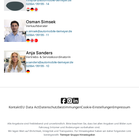
s.baysar@automobile-tiemeyer.de
02064 / 99199 - 14
Osman Simsek
Verkaufsberater
o.simsek@automobile-tiemeyer.de
02064 / 99199 - 11
Anja Sanders
Vertriebs- & Servicekoordinatorin
a.sanders@automobile-tiemeyer.de
02064 / 99199 - 10
Kontakt
EU Data Act
Datenschutzbestimmungen
Cookie-Einstellungen
Impressum
Alle Angebote sind freibleibend und unverbindlich. Bitte beachten Sie, dass bei allen Angaben und Bilder zum
Fahrzeug Irrtümer und Änderungen vorbehalten sind.
Wir legen Wert auf Ehrlichkeit, Integrität und Transparenz. Für Hinweisgeber haben wir daher folgenden Link
bereitgestellt:
Tiemeyer Gruppe Hinweisgeber
.