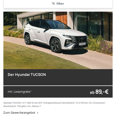
Filter
nur 20x verfügbar
nur bis zum --
Der Hyundai TUCSON
89,- €
mtl. Leasingrate
ab
1
Hyundai TUCSON 1.6 T-GDI N Line DCT; Energieverbrauch (kombiniert): 7,0 l/100 km; CO₂-Emissionen
(kombiniert): 158 g/km; CO₂-Klasse: F
Zum Gewerbeangebot