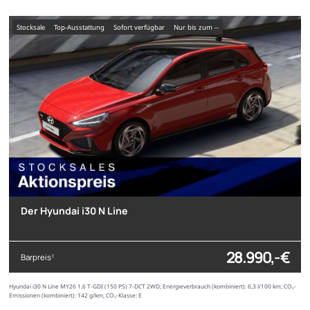
Stocksale
Top-Ausstattung
sofort verfügbar
nur bis zum --
Der Hyundai i30 N Line
28.990,- €
Barpreis
1
Hyundai i30 N Line MY26 1.6 T-GDI (150 PS) 7-DCT 2WD; Energieverbrauch (kombiniert): 6,3 l/100 km; CO₂-
Emissionen (kombiniert): 142 g/km; CO₂-Klasse: E