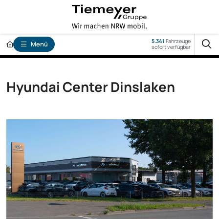
5.341
Fahrzeuge
Menü
sofort verfügbar
Hyundai Center Dinslaken