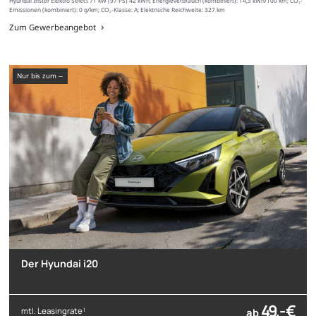
Hyundai Inster Elektro Select 71 kW (97 PS) 42 kWh; Energieverbrauch (kombiniert): 14,3 kWh/100 km; CO₂-
Emissionen (kombiniert): 0 g/km; CO₂-Klasse: A; Elektrische Reichweite: 327 km
Zum Gewerbeangebot
nur bis zum --
Der Hyundai i20
49,- €
mtl. Leasingrate
ab
1