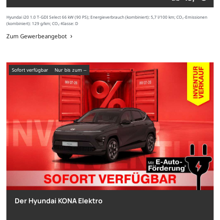
Hyundai i20 1.0 T-GDI Select 66 kW (90 PS); Energieverbrauch (kombiniert): 5,7 l/100 km; CO₂-Emissionen
(kombiniert): 129 g/km; CO₂-Klasse: D
Zum Gewerbeangebot
sofort verfügbar
nur bis zum --
Der Hyundai KONA Elektro