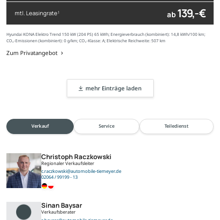
139,- €
mtl. Leasingrate
ab
1
Hyundai KONA Elektro Trend 150 kW (204 PS) 65 kWh; Energieverbrauch (kombiniert): 14,8 kWh/100 km;
CO₂-Emissionen (kombiniert): 0 g/km; CO₂-Klasse: A; Elektrische Reichweite: 507 km
Zum Privatangebot
mehr Einträge laden
Verkauf
Service
Teiledienst
Christoph Raczkowski
Regionaler Verkaufsleiter
c.raczkowski@automobile-tiemeyer.de
02064 / 99199 - 13
Sinan Baysar
Verkaufsberater