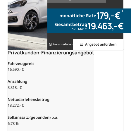
1
179,- €
monatliche Rate
19.463,- €
Gesamtbetrag
inkl. MwSt.
Angebot anfordern
Herunterladen
Privatkunden-Finanzierungsangebot
Fahrzeugpreis
16.590,- €
Anzahlung
3.318,- €
Nettodarlehensbetrag
13.272,- €
Sollzinssatz (gebunden) p.a.
6,78 %