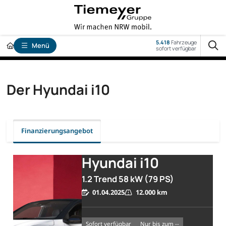
5.418
Fahrzeuge
Menü
sofort verfügbar
Der Hyundai i10
Finanzierungsangebot
Hyundai i10
1.2 Trend 58 kW (79 PS)
01.04.2025
12.000 km
sofort verfügbar
nur bis zum --