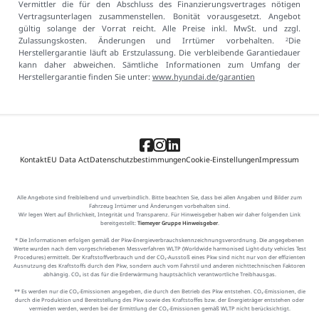
Vermittler die für den Abschluss des Finanzierungsvertrages nötigen
Vertragsunterlagen zusammenstellen. Bonität vorausgesetzt. Angebot
gültig solange der Vorrat reicht. Alle Preise inkl. MwSt. und zzgl.
Zulassungskosten. Änderungen und Irrtümer vorbehalten.
Die
2
Herstellergarantie läuft ab Erstzulassung. Die verbleibende Garantiedauer
kann daher abweichen. Sämtliche Informationen zum Umfang der
Herstellergarantie finden Sie unter:
www.hyundai.de/garantien
Kontakt
EU Data Act
Datenschutzbestimmungen
Cookie-Einstellungen
Impressum
Alle Angebote sind freibleibend und unverbindlich. Bitte beachten Sie, dass bei allen Angaben und Bilder zum
Fahrzeug Irrtümer und Änderungen vorbehalten sind.
Wir legen Wert auf Ehrlichkeit, Integrität und Transparenz. Für Hinweisgeber haben wir daher folgenden Link
bereitgestellt:
Tiemeyer Gruppe Hinweisgeber
.
* Die Informationen erfolgen gemäß der Pkw-Energieverbrauchskennzeichnungsverordnung. Die angegebenen
Werte wurden nach dem vorgeschriebenen Messverfahren WLTP (Worldwide harmonised Light-duty vehicles Test
Procedures) ermittelt. Der Kraftstoffverbrauch und der CO₂-Ausstoß eines Pkw sind nicht nur von der effizienten
Ausnutzung des Kraftstoffs durch den Pkw, sondern auch vom Fahrstil und anderen nichttechnischen Faktoren
abhängig. CO₂ ist das für die Erderwärmung hauptsächlich verantwortliche Treibhausgas.
** Es werden nur die CO₂-Emissionen angegeben, die durch den Betrieb des Pkw entstehen. CO₂-Emissionen, die
durch die Produktion und Bereitstellung des Pkw sowie des Kraftstoffes bzw. der Energieträger entstehen oder
vermieden werden, werden bei der Ermittlung der CO₂-Emissionen gemäß WLTP nicht berücksichtigt.