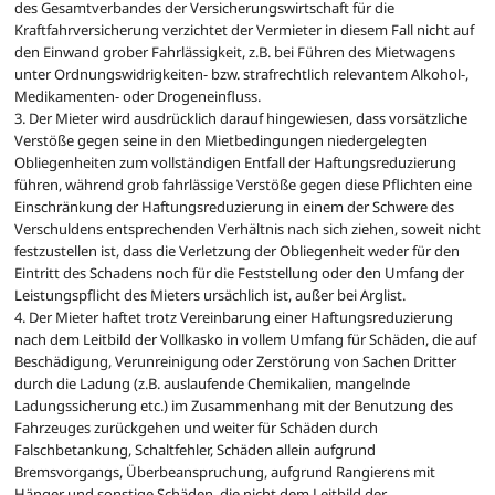
des Gesamtverbandes der Versicherungswirtschaft für die
Kraftfahrversicherung verzichtet der Vermieter in diesem Fall nicht auf
den Einwand grober Fahrlässigkeit, z.B. bei Führen des Mietwagens
unter Ordnungswidrigkeiten- bzw. strafrechtlich relevantem Alkohol-,
Medikamenten- oder Drogeneinfluss.
3. Der Mieter wird ausdrücklich darauf hingewiesen, dass vorsätzliche
Verstöße gegen seine in den Mietbedingungen niedergelegten
Obliegenheiten zum vollständigen Entfall der Haftungsreduzierung
führen, während grob fahrlässige Verstöße gegen diese Pflichten eine
Einschränkung der Haftungsreduzierung in einem der Schwere des
Verschuldens entsprechenden Verhältnis nach sich ziehen, soweit nicht
festzustellen ist, dass die Verletzung der Obliegenheit weder für den
Eintritt des Schadens noch für die Feststellung oder den Umfang der
Leistungspflicht des Mieters ursächlich ist, außer bei Arglist.
4. Der Mieter haftet trotz Vereinbarung einer Haftungsreduzierung
nach dem Leitbild der Vollkasko in vollem Umfang für Schäden, die auf
Beschädigung, Verunreinigung oder Zerstörung von Sachen Dritter
durch die Ladung (z.B. auslaufende Chemikalien, mangelnde
Ladungssicherung etc.) im Zusammenhang mit der Benutzung des
Fahrzeuges zurückgehen und weiter für Schäden durch
Falschbetankung, Schaltfehler, Schäden allein aufgrund
Bremsvorgangs, Überbeanspruchung, aufgrund Rangierens mit
Hänger und sonstige Schäden, die nicht dem Leitbild der