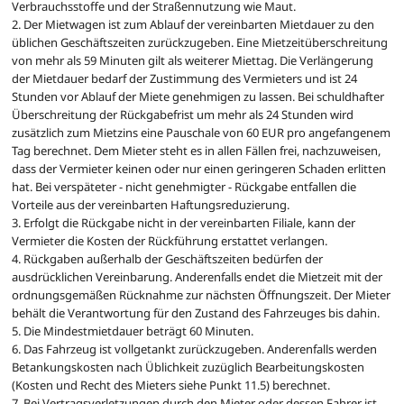
Verbrauchsstoffe und der Straßennutzung wie Maut.
2. Der Mietwagen ist zum Ablauf der vereinbarten Mietdauer zu den
üblichen Geschäftszeiten zurückzugeben. Eine Mietzeitüberschreitung
von mehr als 59 Minuten gilt als weiterer Miettag. Die Verlängerung
der Mietdauer bedarf der Zustimmung des Vermieters und ist 24
Stunden vor Ablauf der Miete genehmigen zu lassen. Bei schuldhafter
Überschreitung der Rückgabefrist um mehr als 24 Stunden wird
zusätzlich zum Mietzins eine Pauschale von 60 EUR pro angefangenem
Tag berechnet. Dem Mieter steht es in allen Fällen frei, nachzuweisen,
dass der Vermieter keinen oder nur einen geringeren Schaden erlitten
hat. Bei verspäteter - nicht genehmigter - Rückgabe entfallen die
Vorteile aus der vereinbarten Haftungsreduzierung.
3. Erfolgt die Rückgabe nicht in der vereinbarten Filiale, kann der
Vermieter die Kosten der Rückführung erstattet verlangen.
4. Rückgaben außerhalb der Geschäftszeiten bedürfen der
ausdrücklichen Vereinbarung. Anderenfalls endet die Mietzeit mit der
ordnungsgemäßen Rücknahme zur nächsten Öffnungszeit. Der Mieter
behält die Verantwortung für den Zustand des Fahrzeuges bis dahin.
5. Die Mindestmietdauer beträgt 60 Minuten.
6. Das Fahrzeug ist vollgetankt zurückzugeben. Anderenfalls werden
Betankungskosten nach Üblichkeit zuzüglich Bearbeitungskosten
(Kosten und Recht des Mieters siehe Punkt 11.5) berechnet.
7. Bei Vertragsverletzungen durch den Mieter oder dessen Fahrer ist