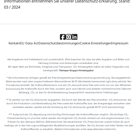
Informationen entnehmen Sie unserer Datenschutz-Erklärung. Stand:
03 / 2024
Kontakt
EU Data Act
Datenschutzbestimmungen
Cookie-Einstellungen
Impressum
Alle Angebote sind freibleibend und unverbindlich. Bitte beachten Sie, dass bei allen Angaben und Bilder zum
Fahrzeug Irrtümer und Änderungen vorbehalten sind.
Wir legen Wert auf Ehrlichkeit, Integrität und Transparenz. Für Hinweisgeber haben wir daher folgenden Link
bereitgestellt:
Tiemeyer Gruppe Hinweisgeber
.
* Die Informationen erfolgen gemäß der Pkw-Energieverbrauchskennzeichnungsverordnung. Die angegebenen
Werte wurden nach dem vorgeschriebenen Messverfahren WLTP (Worldwide harmonised Light-duty vehicles Test
Procedures) ermittelt. Der Kraftstoffverbrauch und der CO₂-Ausstoß eines Pkw sind nicht nur von der effizienten
Ausnutzung des Kraftstoffs durch den Pkw, sondern auch vom Fahrstil und anderen nichttechnischen Faktoren
abhängig. CO₂ ist das für die Erderwärmung hauptsächlich verantwortliche Treibhausgas.
** Es werden nur die CO₂-Emissionen angegeben, die durch den Betrieb des Pkw entstehen. CO₂-Emissionen, die
durch die Produktion und Bereitstellung des Pkw sowie des Kraftstoffes bzw. der Energieträger entstehen oder
vermieden werden, werden bei der Ermittlung der CO₂-Emissionen gemäß WLTP nicht berücksichtigt.
*** Aufgrund der CO₂-Bepreisung sind künftig Erhöhungen der Kraftstoffkosten möglich. Die künftige CO₂-
Preisentwicklung ist unsicher, daher werden die möglichen CO₂-Kosten anhand von drei angenommenen CO₂-
Preisen für den Zeitraum 2025 bis 2034 berechnet. Die tatsächlichen CO₂-Preise können sowohl höher als auch
niedriger als in den hier zugrundeliegenden Modellrechnungen ausfallen. Die CO₂-Kosten sind beim Tanken mit den
Kraftstoffkosten zu bezahlen. Weitere Informationen unter www.alternativ-mobil.info.