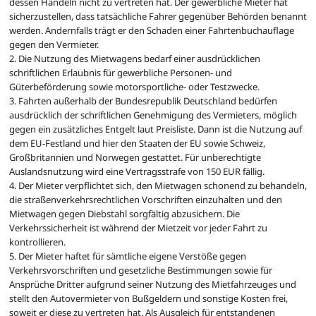
dessen Handeln nicht zu vertreten hat. Der gewerbliche Mieter hat
sicherzustellen, dass tatsächliche Fahrer gegenüber Behörden benannt
werden. Andernfalls trägt er den Schaden einer Fahrtenbuchauflage
gegen den Vermieter.
2. Die Nutzung des Mietwagens bedarf einer ausdrücklichen
schriftlichen Erlaubnis für gewerbliche Personen- und
Güterbeförderung sowie motorsportliche- oder Testzwecke.
3. Fahrten außerhalb der Bundesrepublik Deutschland bedürfen
ausdrücklich der schriftlichen Genehmigung des Vermieters, möglich
gegen ein zusätzliches Entgelt laut Preisliste. Dann ist die Nutzung auf
dem EU-Festland und hier den Staaten der EU sowie Schweiz,
Großbritannien und Norwegen gestattet. Für unberechtigte
Auslandsnutzung wird eine Vertragsstrafe von 150 EUR fällig.
4. Der Mieter verpflichtet sich, den Mietwagen schonend zu behandeln,
die straßenverkehrsrechtlichen Vorschriften einzuhalten und den
Mietwagen gegen Diebstahl sorgfältig abzusichern. Die
Verkehrssicherheit ist während der Mietzeit vor jeder Fahrt zu
kontrollieren.
5. Der Mieter haftet für sämtliche eigene Verstöße gegen
Verkehrsvorschriften und gesetzliche Bestimmungen sowie für
Ansprüche Dritter aufgrund seiner Nutzung des Mietfahrzeuges und
stellt den Autovermieter von Bußgeldern und sonstige Kosten frei,
soweit er diese zu vertreten hat. Als Ausgleich für entstandenen