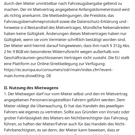
durch den Mieter unmittelbar nach Fahrzeugübergabe geltend zu
machen. Der im Mietvertrag angegebene Anfangskilometerstand wird
als richtig anerkannt. Die Mietbedingungen, die Preisliste, das
Fahrzeugübernahmeprotokoll sowie die Datenschutz-Erklärung und -
hinweise si d Bestandteil des Mietvertrages. Mündliche Nebenabreden
haben keine Gültigkeit. Änderungen dieses Mietvertrages haben nur
Gültigkeit, wenn sie vom Vermieter schriftlich bestätigt worden sind.
Der Mieter wird hiermit darauf hingewiesen, dass ihm nach § 312g Abs.
2 Nr. 9 BGB ein besonderes Widerrufsrecht wegen außerhalb von
Geschäftsräumen geschlossenen Verträgen nicht zusteht. Die EU stellt
eine Plattform zur Online-Streitbeilegung zur Verfügung:
https://ec.europa.eu/consumers/odr/main/index.cfm?event-
main.home.showEtlng- DE
II. Nutzung des Mietwagens
1. Der Mietwagen darf nur vom Mieter selbst und den im Mietvertrag
angegebenen Personen/angestellten Fahrern geführt werden. Dem
Mieter obliegt die Überwachung. Er hat das Handeln des jeweiligen
Fahrers wie eigenes zu vertreten. Sollte aus Gründen von Vorsatz oder
grober Fahrlässigkeit des Mieters ein Nichtberechtigter das Fahrzeug
führen, so haften der Mieter/Fahrer auch für das Handeln des Nicht-
Fahrberechtigten, es sei denn, der Mieter kann beweisen, dass er