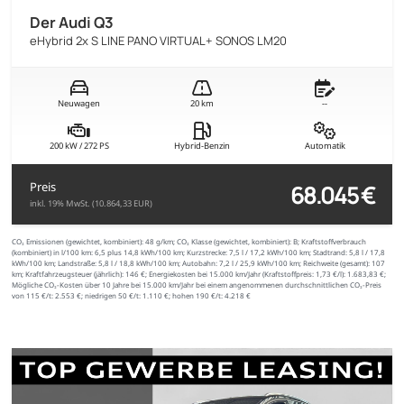
Der Audi Q3
eHybrid 2x S LINE PANO VIRTUAL+ SONOS LM20
Neuwagen
20 km
--
200 kW / 272 PS
Hybrid-Benzin
Automatik
68.045 €
Preis
inkl. 19% MwSt. (10.864,33 EUR)
CO₂ Emissionen (gewichtet, kombiniert):
48 g/km;
CO₂ Klasse (gewichtet, kombiniert):
B;
Kraftstoffverbrauch
(kombiniert) in l/100 km:
6,5 plus 14,8 kWh/100 km;
Kurzstrecke:
7,5 l / 17,2 kWh/100 km;
Stadtrand:
5,8 l / 17,8
kWh/100 km;
Landstraße:
5,8 l / 18,8 kWh/100 km;
Autobahn:
7,2 l / 25,9 kWh/100 km;
Reichweite (gesamt):
107
km;
Kraftfahrzeugsteuer (jährlich):
146 €;
Energiekosten bei 15.000 km/Jahr (Kraftstoffpreis:
1,
73
€
/l):
1.683,83 €;
Mögliche CO₂-Kosten über 10 Jahre bei 15.000 km/Jahr bei einem angenommenen durchschnittlichen CO₂-Preis
von 115 €/t:
2.553 €; niedrigen 50 €/t: 1.110 €; hohen 190 €/t: 4.218 €