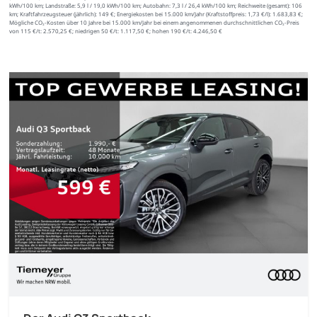
kWh/100 km;
Landstraße:
5,9 l / 19,0 kWh/100 km;
Autobahn:
7,3 l / 26,4 kWh/100 km;
Reichweite (gesamt):
106
km;
Kraftfahrzeugsteuer (jährlich):
149 €;
Energiekosten bei 15.000 km/Jahr (Kraftstoffpreis:
1,
73
€
/l):
1.683,83 €;
Mögliche CO₂-Kosten über 10 Jahre bei 15.000 km/Jahr bei einem angenommenen durchschnittlichen CO₂-Preis
von 115 €/t:
2.570,25 €; niedrigen 50 €/t: 1.117,50 €; hohen 190 €/t: 4.246,50 €