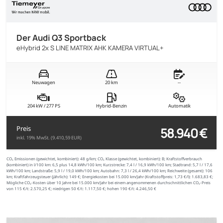
Der Audi Q3 Sportback
eHybrid 2x S LINE MATRIX AHK KAMERA VIRTUAL+
Neuwagen
20 km
--
204 kW / 277 PS
Hybrid-Benzin
Automatik
58.940 €
Preis
inkl. 19% MwSt. (9.410,59 EUR)
CO₂ Emissionen (gewichtet, kombiniert):
48 g/km;
CO₂ Klasse (gewichtet, kombiniert):
B;
Kraftstoffverbrauch
(kombiniert) in l/100 km:
6,5 plus 14,8 kWh/100 km;
Kurzstrecke:
7,4 l / 16,9 kWh/100 km;
Stadtrand:
5,7 l / 17,6
kWh/100 km;
Landstraße:
5,9 l / 19,0 kWh/100 km;
Autobahn:
7,3 l / 26,4 kWh/100 km;
Reichweite (gesamt):
106
km;
Kraftfahrzeugsteuer (jährlich):
149 €;
Energiekosten bei 15.000 km/Jahr (Kraftstoffpreis:
1,
73
€
/l):
1.683,83 €;
Mögliche CO₂-Kosten über 10 Jahre bei 15.000 km/Jahr bei einem angenommenen durchschnittlichen CO₂-Preis
von 115 €/t:
2.570,25 €; niedrigen 50 €/t: 1.117,50 €; hohen 190 €/t: 4.246,50 €