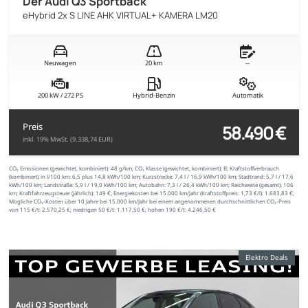
Der Audi Q3 Sportback
eHybrid 2x S LINE AHK VIRTUAL+ KAMERA LM20
Neuwagen
20 km
--
200 kW / 272 PS
Hybrid-Benzin
Automatik
58.490 €
Preis
inkl. 19% MwSt. (9.338,74 EUR)
CO₂ Emissionen (gewichtet, kombiniert):
48 g/km;
CO₂ Klasse (gewichtet, kombiniert):
B;
Kraftstoffverbrauch
(kombiniert) in l/100 km:
6,5 plus 14,8 kWh/100 km;
Kurzstrecke:
7,4 l / 16,9 kWh/100 km;
Stadtrand:
5,7 l / 17,6
kWh/100 km;
Landstraße:
5,9 l / 19,0 kWh/100 km;
Autobahn:
7,3 l / 26,4 kWh/100 km;
Reichweite (gesamt):
106
km;
Kraftfahrzeugsteuer (jährlich):
149 €;
Energiekosten bei 15.000 km/Jahr (Kraftstoffpreis:
1,
73
€
/l):
1.683,83 €;
Mögliche CO₂-Kosten über 10 Jahre bei 15.000 km/Jahr bei einem angenommenen durchschnittlichen CO₂-Preis
von 115 €/t:
2.570,25 €; niedrigen 50 €/t: 1.117,50 €; hohen 190 €/t: 4.246,50 €
Elektro Deals