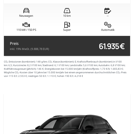
Neuwagen
10 km
--
110 kW / 150 PS
Super
Automatik
61.935 €
Preis
inkl. 19% MwSt. (9.888,78 EUR)
CO₂ Emissionen (kombiniert):
148 g/km;
CO₂ Klasse (kombiniert):
E;
Kraftstoffverbrauch (kombiniert) in l/100
km:
6,5;
Kurzstrecke:
8,2 l/100 km;
Stadtrand:
6,1 l/100 km;
Landstraße:
5,6 l/100 km;
Autobahn:
6,8 l/100 km;
Kraftfahrzeugsteuer (jährlich):
146 €;
Energiekosten bei 15.000 km/Jahr (Kraftstoffpreis:
1,
73
€
/l):
1.683,83 €;
Mögliche CO₂-Kosten über 10 Jahre bei 15.000 km/Jahr bei einem angenommenen durchschnittlichen CO₂-Preis
von 115 €/t:
2.553 €; niedrigen 50 €/t: 1.110 €; hohen 190 €/t: 4.218 €