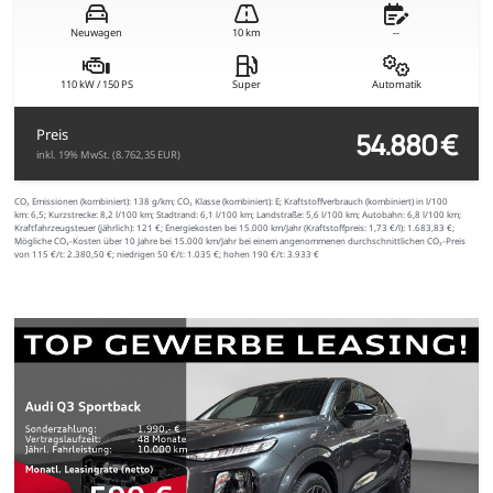
Neuwagen
10 km
--
110 kW / 150 PS
Super
Automatik
54.880 €
Preis
inkl. 19% MwSt. (8.762,35 EUR)
CO₂ Emissionen (kombiniert):
138 g/km;
CO₂ Klasse (kombiniert):
E;
Kraftstoffverbrauch (kombiniert) in l/100
km:
6,5;
Kurzstrecke:
8,2 l/100 km;
Stadtrand:
6,1 l/100 km;
Landstraße:
5,6 l/100 km;
Autobahn:
6,8 l/100 km;
Kraftfahrzeugsteuer (jährlich):
121 €;
Energiekosten bei 15.000 km/Jahr (Kraftstoffpreis:
1,
73
€
/l):
1.683,83 €;
Mögliche CO₂-Kosten über 10 Jahre bei 15.000 km/Jahr bei einem angenommenen durchschnittlichen CO₂-Preis
von 115 €/t:
2.380,50 €; niedrigen 50 €/t: 1.035 €; hohen 190 €/t: 3.933 €