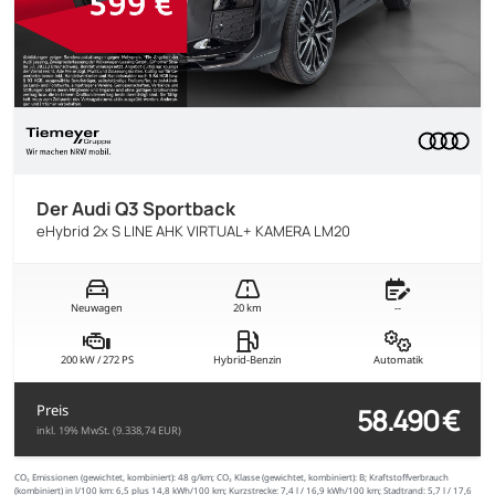
Der Audi Q3 Sportback
eHybrid 2x S LINE AHK VIRTUAL+ KAMERA LM20
Neuwagen
20 km
--
200 kW / 272 PS
Hybrid-Benzin
Automatik
58.490 €
Preis
inkl. 19% MwSt. (9.338,74 EUR)
CO₂ Emissionen (gewichtet, kombiniert):
48 g/km;
CO₂ Klasse (gewichtet, kombiniert):
B;
Kraftstoffverbrauch
(kombiniert) in l/100 km:
6,5 plus 14,8 kWh/100 km;
Kurzstrecke:
7,4 l / 16,9 kWh/100 km;
Stadtrand:
5,7 l / 17,6