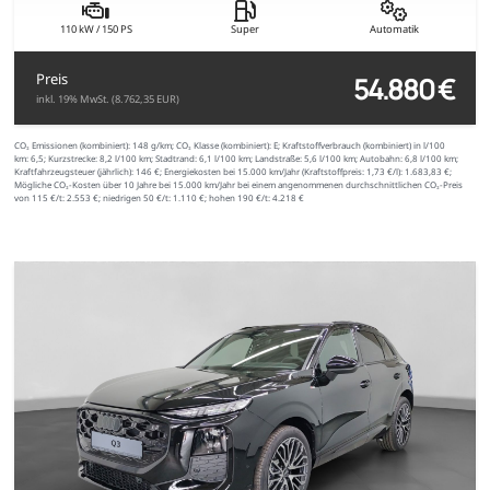
110 kW / 150 PS
Super
Automatik
54.880 €
Preis
inkl. 19% MwSt. (8.762,35 EUR)
CO₂ Emissionen (kombiniert):
148 g/km;
CO₂ Klasse (kombiniert):
E;
Kraftstoffverbrauch (kombiniert) in l/100
km:
6,5;
Kurzstrecke:
8,2 l/100 km;
Stadtrand:
6,1 l/100 km;
Landstraße:
5,6 l/100 km;
Autobahn:
6,8 l/100 km;
Kraftfahrzeugsteuer (jährlich):
146 €;
Energiekosten bei 15.000 km/Jahr (Kraftstoffpreis:
1,
73
€
/l):
1.683,83 €;
Mögliche CO₂-Kosten über 10 Jahre bei 15.000 km/Jahr bei einem angenommenen durchschnittlichen CO₂-Preis
von 115 €/t:
2.553 €; niedrigen 50 €/t: 1.110 €; hohen 190 €/t: 4.218 €