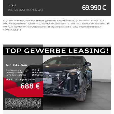
69.990 €
Preis
inkl. 19% MwSt. (11.174,87 EUR)
CO₂ Klasse (kombiniert):
A;
Energieverbrauch (kombiniert) in kWh/100 km:
16,2;
Kurzstrecke:
13,4 kWh / 13,4
kWh/100 km;
Stadtrand:
14,2 kWh / 14,2 kWh/100 km;
Landstraße:
16,1 kWh / 16,1 kWh/100 km;
Autobahn:
23,0
kWh / 23,0 kWh/100 km;
Reichweite (gesamt):
481 km;
Energiekosten bei 15.000 km/Jahr (Strompreis:
0,
41
€
/kWh):
4.196,61 €