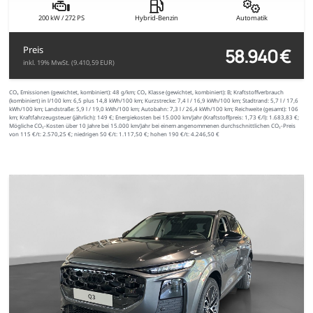
200 kW / 272 PS
Hybrid-Benzin
Automatik
58.940 €
Preis
inkl. 19% MwSt. (9.410,59 EUR)
CO₂ Emissionen (gewichtet, kombiniert):
48 g/km;
CO₂ Klasse (gewichtet, kombiniert):
B;
Kraftstoffverbrauch
(kombiniert) in l/100 km:
6,5 plus 14,8 kWh/100 km;
Kurzstrecke:
7,4 l / 16,9 kWh/100 km;
Stadtrand:
5,7 l / 17,6
kWh/100 km;
Landstraße:
5,9 l / 19,0 kWh/100 km;
Autobahn:
7,3 l / 26,4 kWh/100 km;
Reichweite (gesamt):
106
km;
Kraftfahrzeugsteuer (jährlich):
149 €;
Energiekosten bei 15.000 km/Jahr (Kraftstoffpreis:
1,
73
€
/l):
1.683,83 €;
Mögliche CO₂-Kosten über 10 Jahre bei 15.000 km/Jahr bei einem angenommenen durchschnittlichen CO₂-Preis
von 115 €/t:
2.570,25 €; niedrigen 50 €/t: 1.117,50 €; hohen 190 €/t: 4.246,50 €