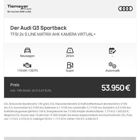
Der Audi Q3 Sportback
TFSI 2x S LINE MATRIX AHK KAMERA VIRTUAL+
Neuwagen
20 km
--
110 kW / 150 PS
Super
Automatik
53.950 €
Preis
inkl. 19% MwSt. (8.613,87 EUR)
CO₂ Emissionen (kombiniert):
149 g/km;
CO₂ Klasse (kombiniert):
E;
Kraftstoffverbrauch (kombiniert) in l/100
km:
6,5;
Kurzstrecke:
8,2 l/100 km;
Stadtrand:
6,1 l/100 km;
Landstraße:
5,7 l/100 km;
Autobahn:
6,9 l/100 km;
Kraftfahrzeugsteuer (jährlich):
149 €;
Energiekosten bei 15.000 km/Jahr (Kraftstoffpreis:
1,
73
€
/l):
1.683,83 €;
Mögliche CO₂-Kosten über 10 Jahre bei 15.000 km/Jahr bei einem angenommenen durchschnittlichen CO₂-Preis
von 115 €/t:
2.570,25 €; niedrigen 50 €/t: 1.117,50 €; hohen 190 €/t: 4.246,50 €