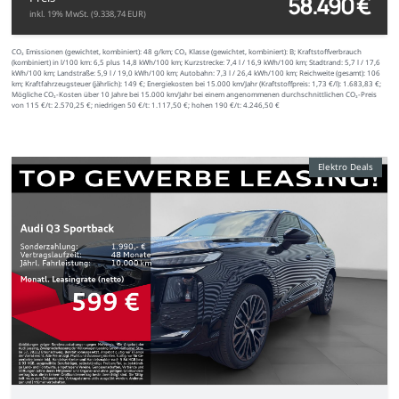
58.490 €
inkl. 19% MwSt. (9.338,74 EUR)
CO₂ Emissionen (gewichtet, kombiniert):
48 g/km;
CO₂ Klasse (gewichtet, kombiniert):
B;
Kraftstoffverbrauch
(kombiniert) in l/100 km:
6,5 plus 14,8 kWh/100 km;
Kurzstrecke:
7,4 l / 16,9 kWh/100 km;
Stadtrand:
5,7 l / 17,6
kWh/100 km;
Landstraße:
5,9 l / 19,0 kWh/100 km;
Autobahn:
7,3 l / 26,4 kWh/100 km;
Reichweite (gesamt):
106
km;
Kraftfahrzeugsteuer (jährlich):
149 €;
Energiekosten bei 15.000 km/Jahr (Kraftstoffpreis:
1,
73
€
/l):
1.683,83 €;
Mögliche CO₂-Kosten über 10 Jahre bei 15.000 km/Jahr bei einem angenommenen durchschnittlichen CO₂-Preis
von 115 €/t:
2.570,25 €; niedrigen 50 €/t: 1.117,50 €; hohen 190 €/t: 4.246,50 €
Elektro Deals