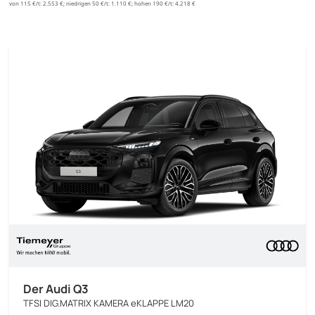
von 115 €/t:
2.553 €; niedrigen 50 €/t: 1.110 €; hohen 190 €/t: 4.218 €
Der Audi Q3
TFSI DIG.MATRIX KAMERA eKLAPPE LM20