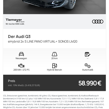
Der Audi Q3
eHybrid 2x S LINE PANO VIRTUAL+ SONOS LM20
Neuwagen
20 km
--
200 kW / 272 PS
Hybrid-Benzin
Automatik
58.990 €
Preis
inkl. 19% MwSt. (9.418,57 EUR)
CO₂ Emissionen (gewichtet, kombiniert):
48 g/km;
CO₂ Klasse (gewichtet, kombiniert):
B;
Kraftstoffverbrauch
(kombiniert) in l/100 km:
6,5 plus 14,8 kWh/100 km;
Kurzstrecke:
7,5 l / 17,2 kWh/100 km;
Stadtrand:
5,8 l / 17,8
kWh/100 km;
Landstraße:
5,8 l / 18,8 kWh/100 km;
Autobahn:
7,2 l / 25,9 kWh/100 km;
Reichweite (gesamt):
107
km;
Kraftfahrzeugsteuer (jährlich):
146 €;
Energiekosten bei 15.000 km/Jahr (Kraftstoffpreis:
1,
73
€
/l):
1.683,83 €;
Mögliche CO₂-Kosten über 10 Jahre bei 15.000 km/Jahr bei einem angenommenen durchschnittlichen CO₂-Preis