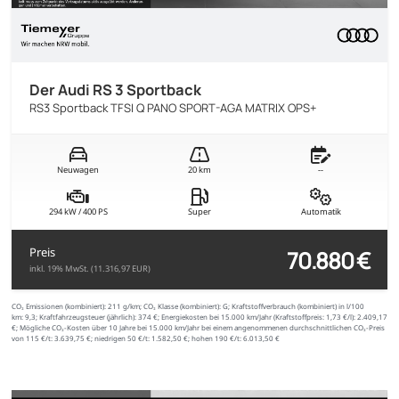
Der Audi RS 3 Sportback
RS3 Sportback TFSI Q PANO SPORT-AGA MATRIX OPS+
Neuwagen
20 km
--
294 kW / 400 PS
Super
Automatik
70.880 €
Preis
inkl. 19% MwSt. (11.316,97 EUR)
CO₂ Emissionen (kombiniert):
211 g/km;
CO₂ Klasse (kombiniert):
G;
Kraftstoffverbrauch (kombiniert) in l/100
km:
9,3;
Kraftfahrzeugsteuer (jährlich):
374 €;
Energiekosten bei 15.000 km/Jahr (Kraftstoffpreis:
1,
73
€
/l):
2.409,17
€;
Mögliche CO₂-Kosten über 10 Jahre bei 15.000 km/Jahr bei einem angenommenen durchschnittlichen CO₂-Preis
von 115 €/t:
3.639,75 €; niedrigen 50 €/t: 1.582,50 €; hohen 190 €/t: 6.013,50 €