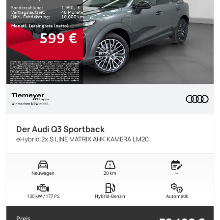
Der Audi Q3 Sportback
eHybrid 2x S LINE MATRIX AHK KAMERA LM20
Neuwagen
20 km
--
130 kW / 177 PS
Hybrid-Benzin
Automatik
Preis