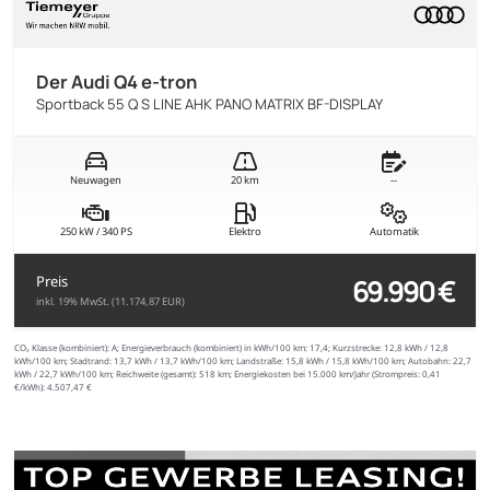
Der Audi Q4 e-tron
Sportback 55 Q S LINE AHK PANO MATRIX BF-DISPLAY
Neuwagen
20 km
--
250 kW / 340 PS
Elektro
Automatik
69.990 €
Preis
inkl. 19% MwSt. (11.174,87 EUR)
CO₂ Klasse (kombiniert):
A;
Energieverbrauch (kombiniert) in kWh/100 km:
17,4;
Kurzstrecke:
12,8 kWh / 12,8
kWh/100 km;
Stadtrand:
13,7 kWh / 13,7 kWh/100 km;
Landstraße:
15,8 kWh / 15,8 kWh/100 km;
Autobahn:
22,7
kWh / 22,7 kWh/100 km;
Reichweite (gesamt):
518 km;
Energiekosten bei 15.000 km/Jahr (Strompreis:
0,
41
€
/kWh):
4.507,47 €