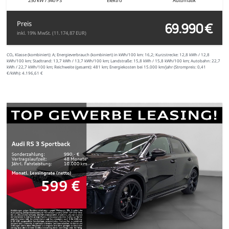
250 kW / 340 PS
Elektro
Automatik
69.990 €
Preis
inkl. 19% MwSt. (11.174,87 EUR)
CO₂ Klasse (kombiniert):
A;
Energieverbrauch (kombiniert) in kWh/100 km:
16,2;
Kurzstrecke:
12,8 kWh / 12,8
kWh/100 km;
Stadtrand:
13,7 kWh / 13,7 kWh/100 km;
Landstraße:
15,8 kWh / 15,8 kWh/100 km;
Autobahn:
22,7
kWh / 22,7 kWh/100 km;
Reichweite (gesamt):
481 km;
Energiekosten bei 15.000 km/Jahr (Strompreis:
0,
41
€
/kWh):
4.196,61 €