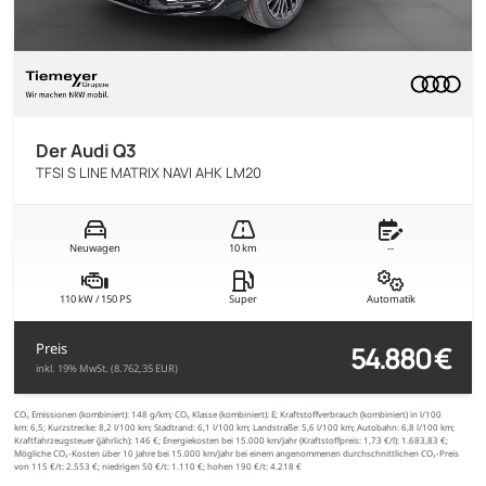
Der Audi Q3
TFSI S LINE MATRIX NAVI AHK LM20
Neuwagen
10 km
--
110 kW / 150 PS
Super
Automatik
54.880 €
Preis
inkl. 19% MwSt. (8.762,35 EUR)
CO₂ Emissionen (kombiniert):
148 g/km;
CO₂ Klasse (kombiniert):
E;
Kraftstoffverbrauch (kombiniert) in l/100
km:
6,5;
Kurzstrecke:
8,2 l/100 km;
Stadtrand:
6,1 l/100 km;
Landstraße:
5,6 l/100 km;
Autobahn:
6,8 l/100 km;
Kraftfahrzeugsteuer (jährlich):
146 €;
Energiekosten bei 15.000 km/Jahr (Kraftstoffpreis:
1,
73
€
/l):
1.683,83 €;
Mögliche CO₂-Kosten über 10 Jahre bei 15.000 km/Jahr bei einem angenommenen durchschnittlichen CO₂-Preis
von 115 €/t:
2.553 €; niedrigen 50 €/t: 1.110 €; hohen 190 €/t: 4.218 €