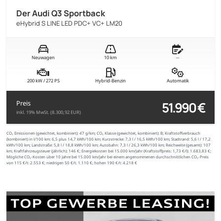
Der Audi Q3 Sportback
eHybrid S LINE LED PDC+ VC+ LM20
Neuwagen
10 km
--
200 kW / 272 PS
Hybrid-Benzin
Automatik
51.990 €
Preis
inkl. 19% MwSt. (8.300,92 EUR)
CO₂ Emissionen (gewichtet, kombiniert):
47 g/km;
CO₂ Klasse (gewichtet, kombiniert):
B;
Kraftstoffverbrauch
(kombiniert) in l/100 km:
6,5 plus 14,7 kWh/100 km;
Kurzstrecke:
7,3 l / 16,5 kWh/100 km;
Stadtrand:
5,6 l / 17,2
kWh/100 km;
Landstraße:
5,8 l / 18,8 kWh/100 km;
Autobahn:
7,3 l / 26,3 kWh/100 km;
Reichweite (gesamt):
107
km;
Kraftfahrzeugsteuer (jährlich):
146 €;
Energiekosten bei 15.000 km/Jahr (Kraftstoffpreis:
1,
73
€
/l):
1.683,83 €;
Mögliche CO₂-Kosten über 10 Jahre bei 15.000 km/Jahr bei einem angenommenen durchschnittlichen CO₂-Preis
von 115 €/t:
2.553 €; niedrigen 50 €/t: 1.110 €; hohen 190 €/t: 4.218 €