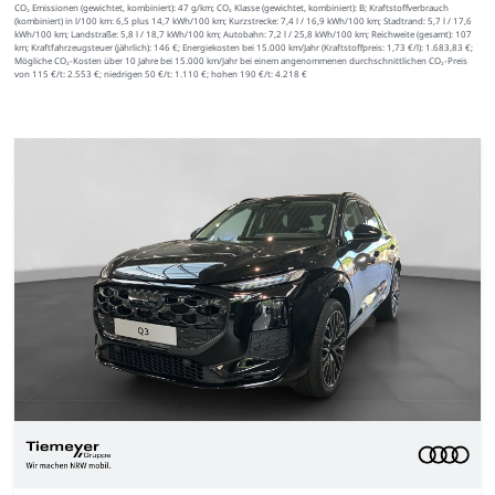
CO₂ Emissionen (gewichtet, kombiniert):
47 g/km;
CO₂ Klasse (gewichtet, kombiniert):
B;
Kraftstoffverbrauch
(kombiniert) in l/100 km:
6,5 plus 14,7 kWh/100 km;
Kurzstrecke:
7,4 l / 16,9 kWh/100 km;
Stadtrand:
5,7 l / 17,6
kWh/100 km;
Landstraße:
5,8 l / 18,7 kWh/100 km;
Autobahn:
7,2 l / 25,8 kWh/100 km;
Reichweite (gesamt):
107
km;
Kraftfahrzeugsteuer (jährlich):
146 €;
Energiekosten bei 15.000 km/Jahr (Kraftstoffpreis:
1,
73
€
/l):
1.683,83 €;
Mögliche CO₂-Kosten über 10 Jahre bei 15.000 km/Jahr bei einem angenommenen durchschnittlichen CO₂-Preis
von 115 €/t:
2.553 €; niedrigen 50 €/t: 1.110 €; hohen 190 €/t: 4.218 €