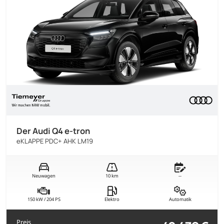
Der Audi Q4 e-tron
eKLAPPE PDC+ AHK LM19
Neuwagen
10 km
--
150 kW / 204 PS
Elektro
Automatik
Preis