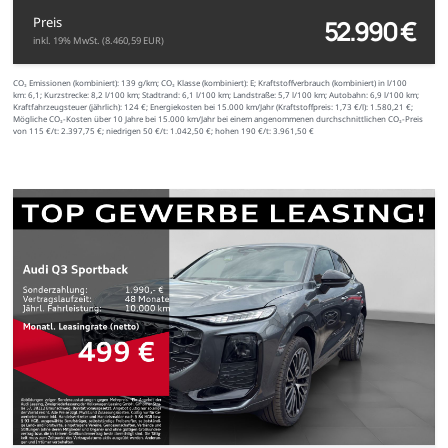
52.990 €
Preis
inkl. 19% MwSt. (8.460,59 EUR)
CO₂ Emissionen (kombiniert):
139 g/km;
CO₂ Klasse (kombiniert):
E;
Kraftstoffverbrauch (kombiniert) in l/100
km:
6,1;
Kurzstrecke:
8,2 l/100 km;
Stadtrand:
6,1 l/100 km;
Landstraße:
5,7 l/100 km;
Autobahn:
6,9 l/100 km;
Kraftfahrzeugsteuer (jährlich):
124 €;
Energiekosten bei 15.000 km/Jahr (Kraftstoffpreis:
1,
73
€
/l):
1.580,21 €;
Mögliche CO₂-Kosten über 10 Jahre bei 15.000 km/Jahr bei einem angenommenen durchschnittlichen CO₂-Preis
von 115 €/t:
2.397,75 €; niedrigen 50 €/t: 1.042,50 €; hohen 190 €/t: 3.961,50 €