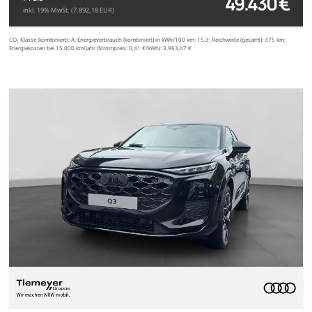
49.430 €
inkl. 19% MwSt. (7.892,18 EUR)
CO₂ Klasse (kombiniert):
A;
Energieverbrauch (kombiniert) in kWh/100 km:
15,3;
Reichweite (gesamt):
375 km;
Energiekosten bei 15.000 km/Jahr (Strompreis:
0,
41
€
/kWh):
3.963,47 €