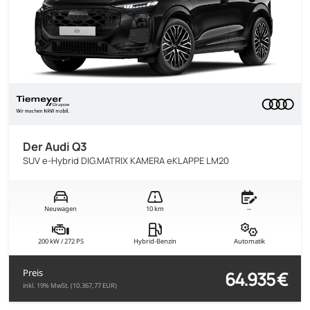
Der Audi Q3
SUV e-Hybrid DIG.MATRIX KAMERA eKLAPPE LM20
Neuwagen
10 km
--
200 kW / 272 PS
Hybrid-Benzin
Automatik
64.935 €
Preis
inkl. 19% MwSt. (10.367,77 EUR)