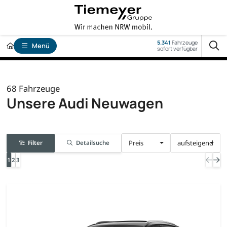
5.341
Fahrzeuge
Menü
sofort verfügbar
68
Fahrzeuge
Unsere Audi Neuwagen
Preis
aufsteigend
Filter
Detailsuche
1
2
3