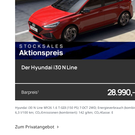
Der Hyundai i30 N Line
28.990,-
Barpreis
1
Hyundai i30 N Line MY26 1.6 T-GDI (150 PS) 7-DCT 2WD; Energieverbrauch (kombin
6,3 l/100 km; CO₂-Emissionen (kombiniert): 142 g/km; CO₂-Klasse: E
Zum Privatangebot