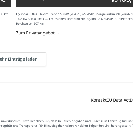
100 km;
Hyundai KONA Elektro Trend 150 kW (204 PS) 65 kWh; Energieverbrauch (kombini
14,8 kWh/100 km; CO₂-Emissionen (kombiniert): 0 g/km; CO₂-Klasse: A; Elektrisch
Reichweite: 507 km
Zum Privatangebot
hr Einträge laden
Kontakt
EU Data Act
D
d unverbindlich. Bitte beachten Sie, dass bei allen Angaben und Bilder zum Fahrzeug Irrtüm
Integrität und Transparenz. Für Hinweisgeber haben wir daher folgenden Link bereitgestellt: