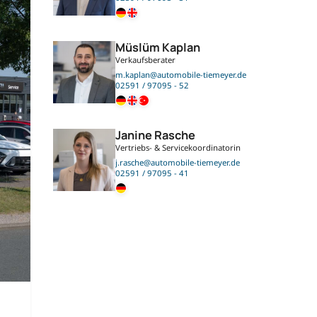
Müslüm Kaplan
Verkaufsberater
m.kaplan@automobile-tiemeyer.de
02591 / 97095 - 52
Janine Rasche
Vertriebs- & Servicekoordinatorin
j.rasche@automobile-tiemeyer.de
02591 / 97095 - 41