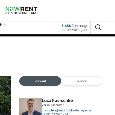
e
5.466
Fahrzeuge
sofort verfügbar
Verkauf
Service
Luca Kasischke
Verkaufsberater
l.kasischke@automobile-tiemeyer.de
02591 / 97095 - 51