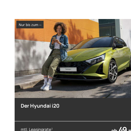
nur bis zum --
Der Hyundai i20
49,-
mtl. Leasingrate
1
ab