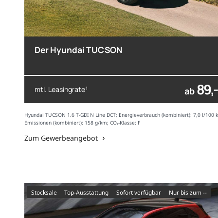
Der Hyundai TUCSON
89,-
mtl. Leasingrate
1
ab
Hyundai TUCSON 1.6 T-GDI N Line DCT; Energieverbrauch (kombiniert): 7,0 l/100 
Emissionen (kombiniert): 158 g/km; CO₂-Klasse: F
Zum Gewerbeangebot
Stocksale
Top-Ausstattung
sofort verfügbar
nur bis zum --