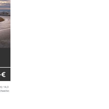
- €
t): 14,3
chweite: