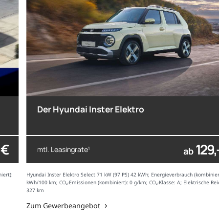
Der Hyundai Inster Elektro
 €
129,
mtl. Leasingrate
1
ab
iert):
Hyundai Inster Elektro Select 71 kW (97 PS) 42 kWh; Energieverbrauch (kombinier
kWh/100 km; CO₂-Emissionen (kombiniert): 0 g/km; CO₂-Klasse: A; Elektrische Rei
327 km
Zum Gewerbeangebot