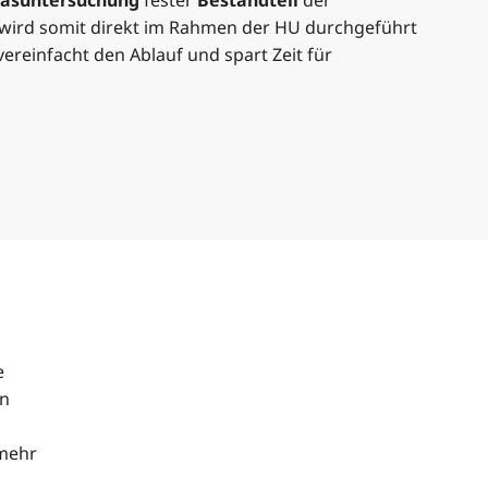
asuntersuchung
fester
Bestandteil
der
 wird somit direkt im Rahmen der HU durchgeführt
ereinfacht den Ablauf und spart Zeit für
e
en
 mehr