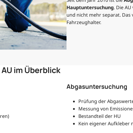
Seit dem Jahr 2010 ist die
Abg
Hauptuntersuchung
. Die AU
und nicht mehr separat. Das v
Fahrzeughalter.
AU im Überblick
Abgasuntersuchung
Prüfung der Abgaswert
Messung von Emission
hren)
Bestandteil der HU
Kein eigener Aufkleber