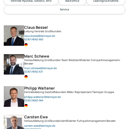
Vertrieb Hyundai, Genesis, BYD
Backoffice
Leasingrücknahme
Service
Claus Bessel
Leitung Vertrieb Großkunden
claus.bessel@tiemeyer.de
02361/4042-660
Marc Schewe
Verkaufsleitung Großkunden Team West/zertifizierter Fuhrparkmanagement-
Berater
marc.schewe@tiemeyer.de
02361/4042-631
Philipp Waltener
Vertriebsleitung Geschäftskunden Mitte / Repräsentant Tiemeyer Gruppe
philipp.waltener@tiemeyer.de
02361/4042-964
Carsten Ewe
Verkaufsleitung Großkunden/zertifizierter Fuhrparkmanagement-Berater
carsten.ewe@tiemeyer.de