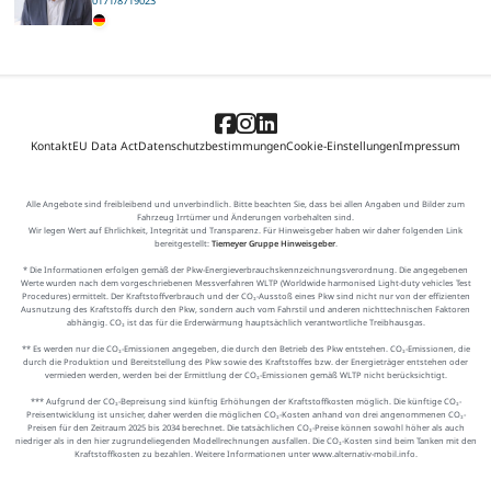
0171/8719023
Kontakt
EU Data Act
Datenschutzbestimmungen
Cookie-Einstellungen
Impressum
Alle Angebote sind freibleibend und unverbindlich. Bitte beachten Sie, dass bei allen Angaben und Bilder zum
Fahrzeug Irrtümer und Änderungen vorbehalten sind.
Wir legen Wert auf Ehrlichkeit, Integrität und Transparenz. Für Hinweisgeber haben wir daher folgenden Link
bereitgestellt:
Tiemeyer Gruppe Hinweisgeber
.
* Die Informationen erfolgen gemäß der Pkw-Energieverbrauchskennzeichnungsverordnung. Die angegebenen
Werte wurden nach dem vorgeschriebenen Messverfahren WLTP (Worldwide harmonised Light-duty vehicles Test
Procedures) ermittelt. Der Kraftstoffverbrauch und der CO₂-Ausstoß eines Pkw sind nicht nur von der effizienten
Ausnutzung des Kraftstoffs durch den Pkw, sondern auch vom Fahrstil und anderen nichttechnischen Faktoren
abhängig. CO₂ ist das für die Erderwärmung hauptsächlich verantwortliche Treibhausgas.
** Es werden nur die CO₂-Emissionen angegeben, die durch den Betrieb des Pkw entstehen. CO₂-Emissionen, die
durch die Produktion und Bereitstellung des Pkw sowie des Kraftstoffes bzw. der Energieträger entstehen oder
vermieden werden, werden bei der Ermittlung der CO₂-Emissionen gemäß WLTP nicht berücksichtigt.
*** Aufgrund der CO₂-Bepreisung sind künftig Erhöhungen der Kraftstoffkosten möglich. Die künftige CO₂-
Preisentwicklung ist unsicher, daher werden die möglichen CO₂-Kosten anhand von drei angenommenen CO₂-
Preisen für den Zeitraum 2025 bis 2034 berechnet. Die tatsächlichen CO₂-Preise können sowohl höher als auch
niedriger als in den hier zugrundeliegenden Modellrechnungen ausfallen. Die CO₂-Kosten sind beim Tanken mit den
Kraftstoffkosten zu bezahlen. Weitere Informationen unter www.alternativ-mobil.info.