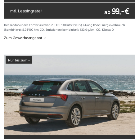
99,- €
mtl. Leasingrate
ab
1
Der Škoda Superb Combi Selection 2.0 TDI 110 kW (150 PS) 7-Gang DSG; Energieverbrauch
(kombiniert): 5,0 l/100 km; CO₂-Emissionen (kombiniert): 130,0 g/km; CO₂-Klasse: D
Zum Gewerbeangebot
nur bis zum --