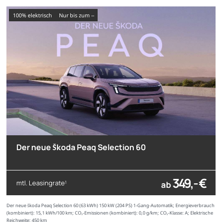
100% elektrisch
nur bis zum --
Der neue Škoda Peaq Selection 60
349,- €
mtl. Leasingrate
ab
1
Der neue Škoda Peaq Selection 60 (63 kWh) 150 kW (204 PS) 1-Gang-Automatik; Energieverbrauch
(kombiniert): 15,1 kWh/100 km; CO₂-Emissionen (kombiniert): 0,0 g/km; CO₂-Klasse: A; Elektrische
Reichweite: 450 km