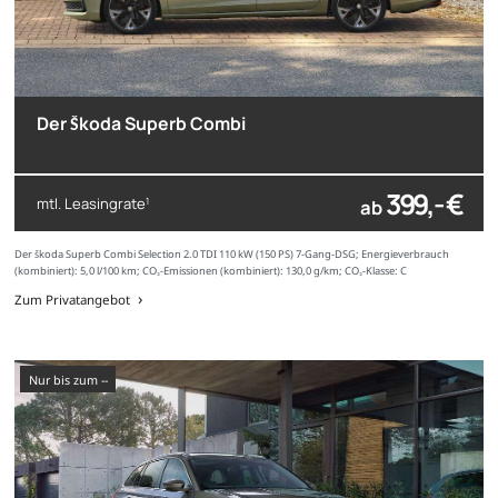
Der Škoda Superb Combi
399,- €
mtl. Leasingrate
ab
1
Der Škoda Superb Combi Selection 2.0 TDI 110 kW (150 PS) 7-Gang-DSG; Energieverbrauch
(kombiniert): 5,0 l/100 km; CO₂-Emissionen (kombiniert): 130,0 g/km; CO₂-Klasse: C
Zum Privatangebot
nur bis zum --