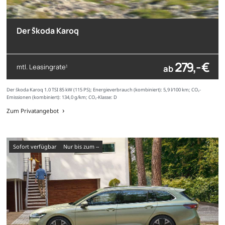
Der Škoda Karoq
279,- €
mtl. Leasingrate
ab
1
Der Škoda Karoq 1.0 TSI 85 kW (115 PS); Energieverbrauch (kombiniert): 5,9 l/100 km; CO₂-
Emissionen (kombiniert): 134,0 g/km; CO₂-Klasse: D
Zum Privatangebot
sofort verfügbar
nur bis zum --