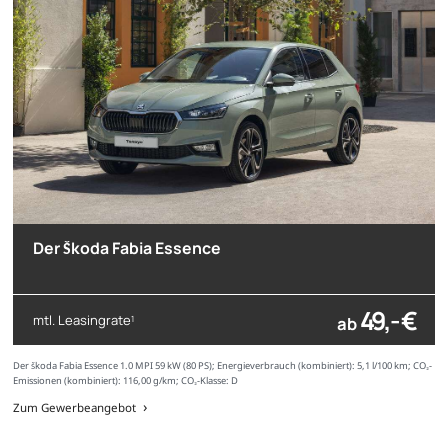
Der Škoda Fabia Essence
49,- €
mtl. Leasingrate
ab
1
Der Škoda Fabia Essence 1.0 MPI 59 kW (80 PS); Energieverbrauch (kombiniert): 5,1 l/100 km; CO₂-
Emissionen (kombiniert): 116,00 g/km; CO₂-Klasse: D
Zum Gewerbeangebot