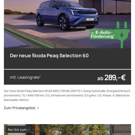
Der neue Škoda Peaq Selection 60
289,- €
mtl. Leasingrate
ab
1
Der neue Škoda Peaq Selection 60 (63 kWh) 150 kW (204 PS) 1-Gang-Automatik; Energieverbrauch
(kombiniert): 15,1 kWh/100 km; CO₂-Emissionen (kombiniert): 0,0 g/km; CO₂-Klasse: A; Elektrische
Reichweite: 450 km
Zum Privatangebot
nur bis zum --