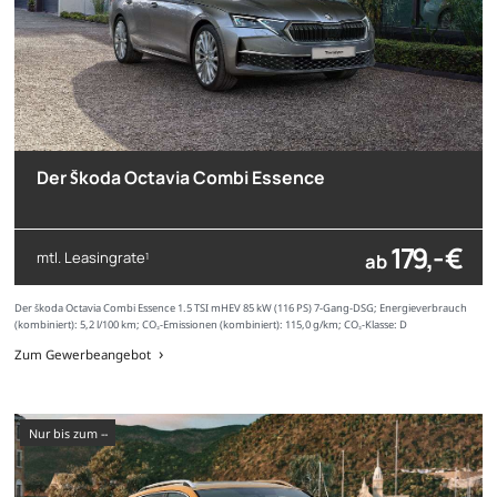
Der Škoda Octavia Combi Essence
179,- €
mtl. Leasingrate
ab
1
Der Škoda Octavia Combi Essence 1.5 TSI mHEV 85 kW (116 PS) 7-Gang-DSG; Energieverbrauch
(kombiniert): 5,2 l/100 km; CO₂-Emissionen (kombiniert): 115,0 g/km; CO₂-Klasse: D
Zum Gewerbeangebot
nur bis zum --