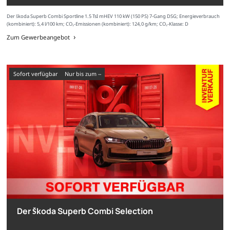
Der Škoda Superb Combi Sportline 1.5 TsI mHEV 110 kW (150 PS) 7-Gang DSG; Energieverbrauch
(kombiniert): 5,4 l/100 km; CO₂-Emissionen (kombiniert): 124,0 g/km; CO₂-Klasse: D
Zum Gewerbeangebot
sofort verfügbar
nur bis zum --
Der Škoda Superb Combi Selection