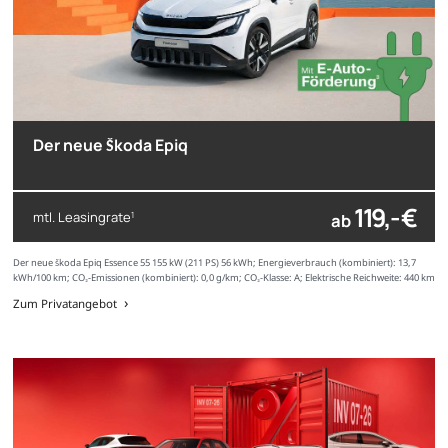
Der neue Škoda Epiq
119,- €
mtl. Leasingrate
ab
1
Der neue Škoda Epiq Essence 55 155 kW (211 PS) 56 kWh; Energieverbrauch (kombiniert): 13,7
kWh/100 km; CO₂-Emissionen (kombiniert): 0,0 g/km; CO₂-Klasse: A; Elektrische Reichweite: 440 km
Zum Privatangebot