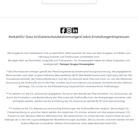
Kontakt
EU Data Act
Datenschutzbestimmungen
Cookie-Einstellungen
Impressum
Alle Angebote sind freibleibend und unverbindlich. Bitte beachten Sie, dass bei allen Angaben und Bilder zum
Fahrzeug Irrtümer und Änderungen vorbehalten sind.
Wir legen Wert auf Ehrlichkeit, Integrität und Transparenz. Für Hinweisgeber haben wir daher folgenden Link
bereitgestellt:
Tiemeyer Gruppe Hinweisgeber
.
* Die Informationen erfolgen gemäß der Pkw-Energieverbrauchskennzeichnungsverordnung. Die angegebenen
Werte wurden nach dem vorgeschriebenen Messverfahren WLTP (Worldwide harmonised Light-duty vehicles Test
Procedures) ermittelt. Der Kraftstoffverbrauch und der CO₂-Ausstoß eines Pkw sind nicht nur von der effizienten
Ausnutzung des Kraftstoffs durch den Pkw, sondern auch vom Fahrstil und anderen nichttechnischen Faktoren
abhängig. CO₂ ist das für die Erderwärmung hauptsächlich verantwortliche Treibhausgas.
** Es werden nur die CO₂-Emissionen angegeben, die durch den Betrieb des Pkw entstehen. CO₂-Emissionen, die
durch die Produktion und Bereitstellung des Pkw sowie des Kraftstoffes bzw. der Energieträger entstehen oder
vermieden werden, werden bei der Ermittlung der CO₂-Emissionen gemäß WLTP nicht berücksichtigt.
*** Aufgrund der CO₂-Bepreisung sind künftig Erhöhungen der Kraftstoffkosten möglich. Die künftige CO₂-
Preisentwicklung ist unsicher, daher werden die möglichen CO₂-Kosten anhand von drei angenommenen CO₂-
Preisen für den Zeitraum 2025 bis 2034 berechnet. Die tatsächlichen CO₂-Preise können sowohl höher als auch
niedriger als in den hier zugrundeliegenden Modellrechnungen ausfallen. Die CO₂-Kosten sind beim Tanken mit den
Kraftstoffkosten zu bezahlen. Weitere Informationen unter www.alternativ-mobil.info.