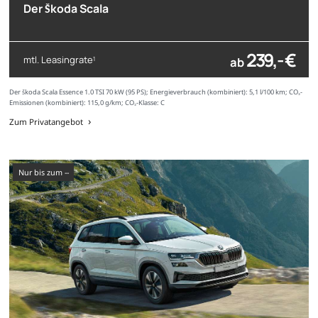
Der Škoda Scala
239,- €
mtl. Leasingrate
ab
1
Der Škoda Scala Essence 1.0 TSI 70 kW (95 PS); Energieverbrauch (kombiniert): 5,1 l/100 km; CO₂-
Emissionen (kombiniert): 115,0 g/km; CO₂-Klasse: C
Zum Privatangebot
nur bis zum --