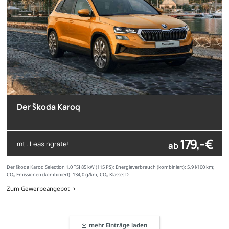
Der Škoda Karoq
179,- €
mtl. Leasingrate
ab
1
Der Škoda Karoq Selection 1.0 TSI 85 kW (115 PS); Energieverbrauch (kombiniert): 5,9 l/100 km;
CO₂-Emissionen (kombiniert): 134,0 g/km; CO₂-Klasse: D
Zum Gewerbeangebot
mehr Einträge laden