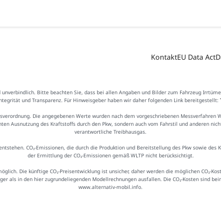
Kontakt
EU Data Act
D
d unverbindlich. Bitte beachten Sie, dass bei allen Angaben und Bilder zum Fahrzeug Irrtüm
Integrität und Transparenz. Für Hinweisgeber haben wir daher folgenden Link bereitgestellt:
sverordnung. Die angegebenen Werte wurden nach dem vorgeschriebenen Messverfahren WLTP
ienten Ausnutzung des Kraftstoffs durch den Pkw, sondern auch vom Fahrstil und anderen nic
verantwortliche Treibhausgas.
ntstehen. CO₂-Emissionen, die durch die Produktion und Bereitstellung des Pkw sowie des 
der Ermittlung der CO₂-Emissionen gemäß WLTP nicht berücksichtigt.
möglich. Die künftige CO₂-Preisentwicklung ist unsicher, daher werden die möglichen CO₂-
iger als in den hier zugrundeliegenden Modellrechnungen ausfallen. Die CO₂-Kosten sind be
www.alternativ-mobil.info.