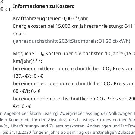
,3
Informationen zu Kosten:
00 km
Kraftfahrzeugsteuer: 0,00 €²/Jahr
Energiekosten bei 15.000 km Jahresfahrleistung: 641,
€/Jahr
(
Jahresdurchschnitt 2024:
Strompreis: 31,20 ct/kWh
)
Mögliche CO₂-Kosten über die nächsten 10 Jahre (15.
km/Jahr)***:
bei einem mittleren durchschnittlichen CO₂-Preis von
127,- €/t: 0,- €
bei einem niedrigen durchschnittlichen CO₂-Preis von
60,- €/t: 0,- €
bei einem hohen durchschnittlichen CO₂-Preis von 200
€/t: 0,- €
in Angebot der Škoda Leasing, Zweigniederlassung der Volkswagen
dem Kunden die für den Abschluss des Leasingvertrages nötigen Ver
 MwSt., Überführungs- und Zulassungskosten. Änderungen und Irrtüme
1 bis 31.12.2030 für zehn Jahre ab dem Tag der erstmaligen Zulassu