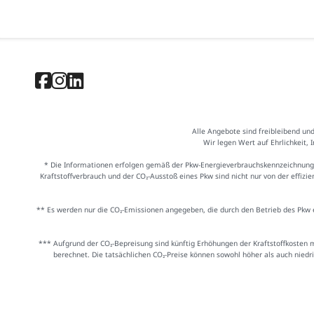
Alle Angebote sind freibleibend un
Wir legen Wert auf Ehrlichkeit, 
* Die Informationen erfolgen gemäß der Pkw-Energieverbrauchskennzeichnung
Kraftstoffverbrauch und der CO₂-Ausstoß eines Pkw sind nicht nur von der effiz
** Es werden nur die CO₂-Emissionen angegeben, die durch den Betrieb des Pkw e
*** Aufgrund der CO₂-Bepreisung sind künftig Erhöhungen der Kraftstoffkosten 
berechnet. Die tatsächlichen CO₂-Preise können sowohl höher als auch niedr