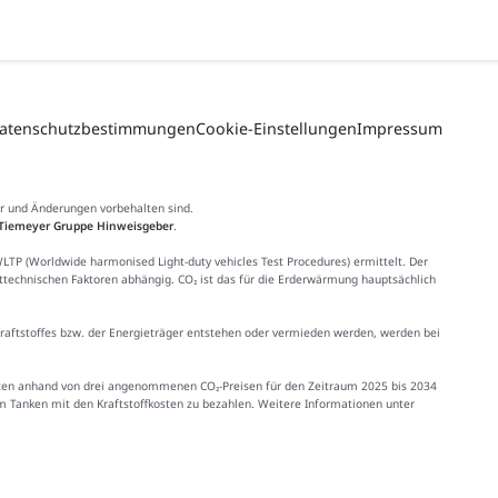
atenschutzbestimmungen
Cookie-Einstellungen
Impressum
er und Änderungen vorbehalten sind.
Tiemeyer Gruppe Hinweisgeber
.
 (Worldwide harmonised Light-duty vehicles Test Procedures) ermittelt. Der
httechnischen Faktoren abhängig. CO₂ ist das für die Erderwärmung hauptsächlich
Kraftstoffes bzw. der Energieträger entstehen oder vermieden werden, werden bei
Kosten anhand von drei angenommenen CO₂-Preisen für den Zeitraum 2025 bis 2034
im Tanken mit den Kraftstoffkosten zu bezahlen. Weitere Informationen unter