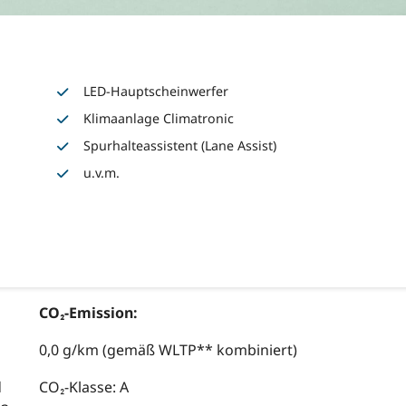
LED-Hauptscheinwerfer
Klimaanlage Climatronic
Spurhalteassistent (Lane Assist)
u.v.m.
CO₂-Emission:
0,0 g/km (gemäß WLTP** kombiniert)
d
CO₂-Klasse: A