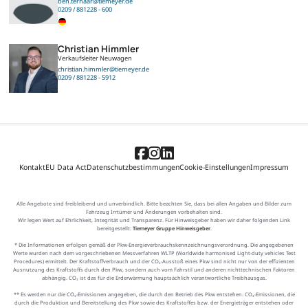
ben.terhaar@tiemeyer.de
0209 / 881228 - 600
Christian Himmler
Verkaufsleiter Neuwagen
christian.himmler@tiemeyer.de
0209 / 881228 - 5912
Kontakt
EU Data Act
Datenschutzbestimmungen
Cookie-Einstellungen
Impressum
Alle Angebote sind freibleibend und unverbindlich. Bitte beachten Sie, dass bei allen Angaben und Bilder zum
Fahrzeug Irrtümer und Änderungen vorbehalten sind.
Wir legen Wert auf Ehrlichkeit, Integrität und Transparenz. Für Hinweisgeber haben wir daher folgenden Link
bereitgestellt:
Tiemeyer Gruppe Hinweisgeber
.
* Die Informationen erfolgen gemäß der Pkw-Energieverbrauchskennzeichnungsverordnung. Die angegebenen
Werte wurden nach dem vorgeschriebenen Messverfahren WLTP (Worldwide harmonised Light-duty vehicles Test
Procedures) ermittelt. Der Kraftstoffverbrauch und der CO₂-Ausstoß eines Pkw sind nicht nur von der effizienten
Ausnutzung des Kraftstoffs durch den Pkw, sondern auch vom Fahrstil und anderen nichttechnischen Faktoren
abhängig. CO₂ ist das für die Erderwärmung hauptsächlich verantwortliche Treibhausgas.
** Es werden nur die CO₂-Emissionen angegeben, die durch den Betrieb des Pkw entstehen. CO₂-Emissionen, die
durch die Produktion und Bereitstellung des Pkw sowie des Kraftstoffes bzw. der Energieträger entstehen oder