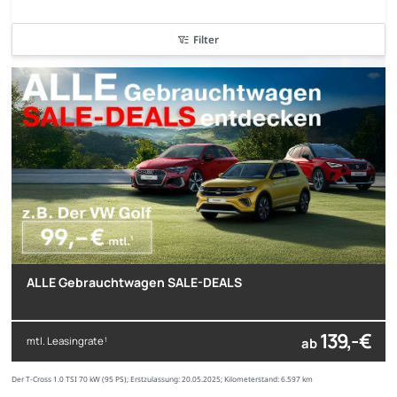
Filter
sofort verfügbar
nur bis zum --
ALLE Gebrauchtwagen SALE-DEALS
139,- €
mtl. Leasingrate
ab
1
Der T-Cross 1.0 TSI 70 kW (95 PS); Erstzulassung: 20.05.2025; Kilometerstand: 6.597 km