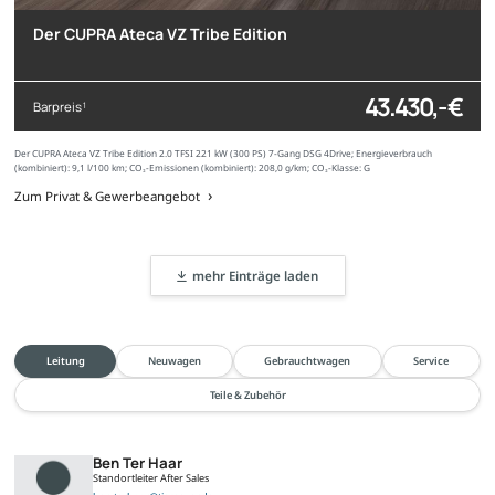
Der CUPRA Ateca VZ Tribe Edition
43.430,- €
Barpreis
1
Der CUPRA Ateca VZ Tribe Edition 2.0 TFSI 221 kW (300 PS) 7-Gang DSG 4Drive; Energieverbrauch
(kombiniert): 9,1 l/100 km; CO₂-Emissionen (kombiniert): 208,0 g/km; CO₂-Klasse: G
Zum Privat & Gewerbeangebot
mehr Einträge laden
Leitung
Neuwagen
Gebrauchtwagen
Service
Teile & Zubehör
Ben Ter Haar
Standortleiter After Sales