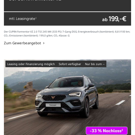
199,- €
mtl. Leasingrate
ab
1
Der CUPRA Formentor VZ 2.0 TSI 245 kW (333 PS) 7-Gang DSG; Energieverbrauch (kombiniert): 8,8 l/100 km;
CO₂-Emissionen (kombiniert): 199,0 g/km; CO₂-Klasse: G
Zum Gewerbeangebot
Leasing oder Finanzierung möglich
sofort verfügbar
nur bis zum --