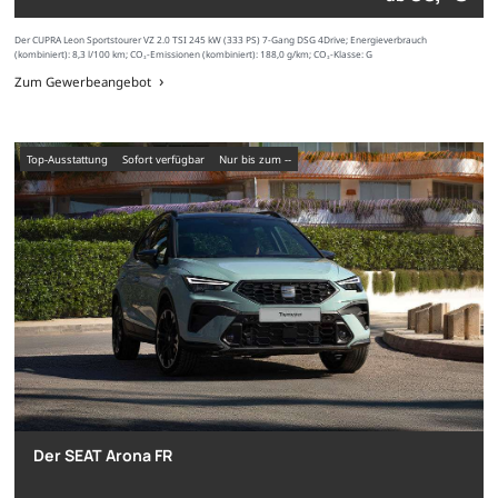
Der CUPRA Leon Sportstourer VZ 2.0 TSI 245 kW (333 PS) 7-Gang DSG 4Drive; Energieverbrauch
(kombiniert): 8,3 l/100 km; CO₂-Emissionen (kombiniert): 188,0 g/km; CO₂-Klasse: G
Zum Gewerbeangebot
Top-Ausstattung
sofort verfügbar
nur bis zum --
Der SEAT Arona FR