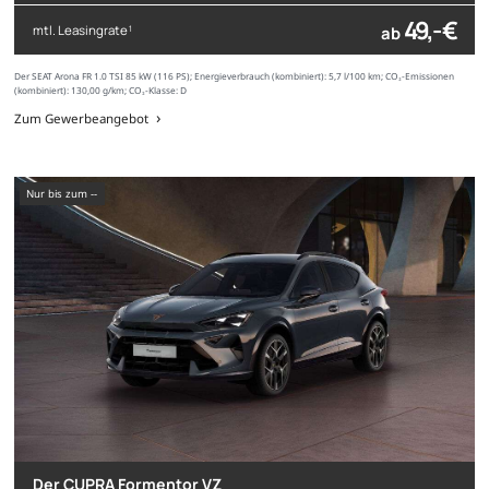
49,- €
mtl. Leasingrate
ab
1
Der SEAT Arona FR 1.0 TSI 85 kW (116 PS); Energieverbrauch (kombiniert): 5,7 l/100 km; CO₂-Emissionen
(kombiniert): 130,00 g/km; CO₂-Klasse: D
Zum Gewerbeangebot
nur bis zum --
Der CUPRA Formentor VZ