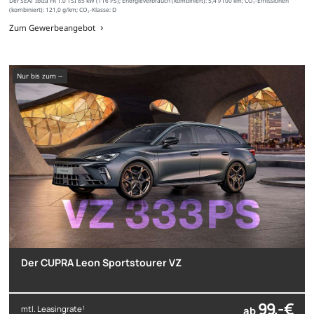
Der SEAT Ibiza FR 1.0 TSI 85 kW (116 PS); Energieverbrauch (kombiniert): 5,4 l/100 km; CO₂-Emissionen
(kombiniert): 121,0 g/km; CO₂-Klasse: D
Zum Gewerbeangebot
nur bis zum --
Der CUPRA Leon Sportstourer VZ
99,- €
mtl. Leasingrate
ab
1