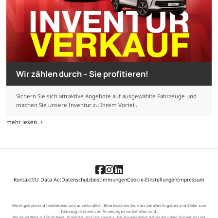
Wir zählen durch – Sie profitieren!
Sichern Sie sich attraktive Angebote auf ausgewählte Fahrzeuge und
machen Sie unsere Inventur zu Ihrem Vorteil.
mehr lesen
Kontakt
EU Data Act
Datenschutzbestimmungen
Cookie-Einstellungen
Impressum
Alle Angebote sind freibleibend und unverbindlich. Bitte beachten Sie, dass bei allen Angaben und Bilder zum
Fahrzeug Irrtümer und Änderungen vorbehalten sind.
Wir legen Wert auf Ehrlichkeit, Integrität und Transparenz. Für Hinweisgeber haben wir daher folgenden Link