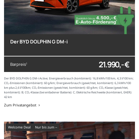
Der BYD DOLPHIN G DM-i
21.990,- €
Barpreis
1
Der BYD DOLPHIN G DM-i Active; Energieverbrauch (kombiniert): 16,8 kWh/100 km, 4,3 l/100 km;
CO₂-Emissionen (kombiniert): 60 g/km; Energieverbrauch (gewichtet, kombiniert): 6,3 kWh/100
km plus 2,6 l/100km; CO₂-Emissionen (gewichtet, kombiniert): 60 g/km; CO₂-Klasse (gewichtet,
kombiniert): B; CO₂-Klasse (bei entladener Batterie): C; Elektrische Reichweite (kombiniert, EAER):
42 km
Zum Privatangebot
Welcome Deal
nur bis zum --