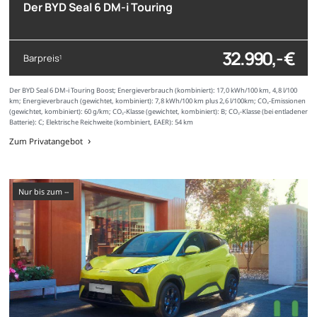
Der BYD Seal 6 DM-i Touring
32.990,- €
Barpreis
1
Der BYD Seal 6 DM-i Touring Boost; Energieverbrauch (kombiniert): 17,0 kWh/100 km, 4,8 l/100
km; Energieverbrauch (gewichtet, kombiniert): 7,8 kWh/100 km plus 2,6 l/100km; CO₂-Emissionen
(gewichtet, kombiniert): 60 g/km; CO₂-Klasse (gewichtet, kombiniert): B; CO₂-Klasse (bei entladener
Batterie): C; Elektrische Reichweite (kombiniert, EAER): 54 km
Zum Privatangebot
nur bis zum --