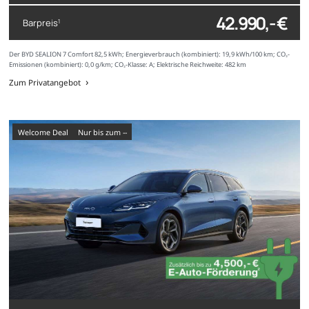
42.990,- €
Barpreis
1
Der BYD SEALION 7 Comfort 82,5 kWh; Energieverbrauch (kombiniert): 19,9 kWh/100 km; CO₂-
Emissionen (kombiniert): 0,0 g/km; CO₂-Klasse: A; Elektrische Reichweite: 482 km
Zum Privatangebot
Welcome Deal
nur bis zum --