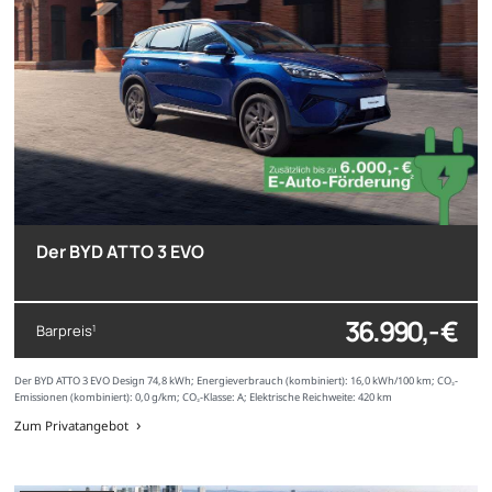
Der BYD ATTO 3 EVO
36.990,- €
Barpreis
1
Der BYD ATTO 3 EVO Design 74,8 kWh; Energieverbrauch (kombiniert): 16,0 kWh/100 km; CO₂-
Emissionen (kombiniert): 0,0 g/km; CO₂-Klasse: A; Elektrische Reichweite: 420 km
Zum Privatangebot