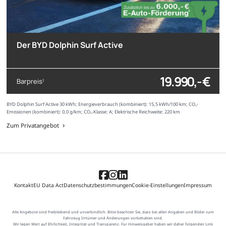
Der BYD Dolphin Surf Active
19.990,- €
Barpreis
1
BYD Dolphin Surf Active 30 kWh; Energieverbrauch (kombiniert): 15,5 kWh/100 km; CO₂-
Emissionen (kombiniert): 0,0 g/km; CO₂-Klasse: A; Elektrische Reichweite: 220 km
Zum Privatangebot
Kontakt
EU Data Act
Datenschutzbestimmungen
Cookie-Einstellungen
Impressum
Alle Angebote sind freibleibend und unverbindlich. Bitte beachten Sie, dass bei allen Angaben und Bilder zum
Fahrzeug Irrtümer und Änderungen vorbehalten sind.
Wir legen Wert auf Ehrlichkeit, Integrität und Transparenz. Für Hinweisgeber haben wir daher folgenden Link