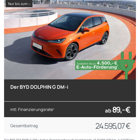
nur bis zum --
Der BYD DOLPHIN G DM-i
89,- €
mtl. Finanzierungsrate
ab
1
24.595,07 €
Gesamtbetrag
Der BYD DOLPHIN G DM-i Active; Energieverbrauch (kombiniert): 16,8 kWh/100 km, 4,3 l/100 km;