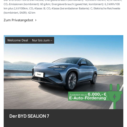
CO₂-Emissionen (kombiniert): 60 g/km; Energieverbrauch (gewichtet, kombiniert): 6,3 kWh/100
km plus 2,6 l/100km; CO₂-Klasse: B; CO₂-Klasse (bei entladener Batterie): C; Elektrische Reichweite
(kombiniert, EAER): 42 km
Zum Privatangebot
Welcome Deal
nur bis zum --
Der BYD SEALION 7