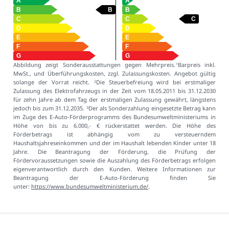
Abbildung zeigt Sonderausstattungen gegen Mehrpreis.
Barpreis inkl.
1
MwSt., und Überführungskosten, zzgl. Zulassungskosten. Angebot gültig
solange der Vorrat reicht.
Die Steuerbefreiung wird bei erstmaliger
2
Zulassung des Elektrofahrzeugs in der Zeit vom 18.05.2011 bis 31.12.2030
für zehn Jahre ab dem Tag der erstmaligen Zulassung gewährt, längstens
jedoch bis zum 31.12.2035.
Der als Sonderzahlung eingesetzte Betrag kann
3
im Zuge des E-Auto-Förderprogramms des Bundesumweltministeriums in
Höhe von bis zu 6.000,- € rückerstattet werden. Die Höhe des
Förderbetrags ist abhängig vom zu versteuerndem
Haushaltsjahreseinkommen und der im Haushalt lebenden Kinder unter 18
Jahre. Die Beantragung der Förderung, die Prüfung der
Fördervoraussetzungen sowie die Auszahlung des Förderbetrags erfolgen
eigenverantwortlich durch den Kunden. Weitere Informationen zur
Beantragung der E-Auto-Förderung finden Sie
unter:
https://www.bundesumweltministerium.de/
.