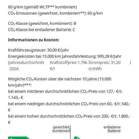
60 g/km (gemäß WLTP** kombiniert)
CO₂-Emissionen (gewichtet, kombiniert**): 60 g/km
CO₂-Klasse (gewichtet, kombiniert): B
CO₂-Klasse bei entladener Batterie: C
Informationen zu Kosten:
Kraftfahrzeugsteuer: 30,00 €/Jahr
Energiekosten bei 15.000 km Jahresfahrleistung: 995,28 €/Jahr
(
Jahresdurchschnitt
Kraftstoffpreis 1,796
Strompreis: 31,20
)
2024:
€/l
ct/kWh
Mögliche CO₂-Kosten über die nächsten 10 Jahre (15.000
km/Jahr)***:
bei einem mittleren durchschnittlichen CO₂-Preis von 127,- €/t:
1.143,- €
bei einem niedrigen durchschnittlichen CO₂-Preis von 60,- €/t: 540,-
€
bei einem hohen durchschnittlichen CO₂-Preis von 200,- €/t: 1.800,-
€
gewichtet,
entladene
kombiniert
Batterie