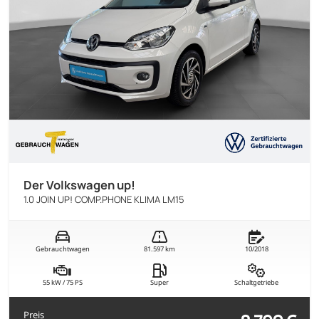
Der Volkswagen up!
1.0 JOIN UP! COMP.PHONE KLIMA LM15
Gebrauchtwagen
81.597 km
10/2018
55 kW / 75 PS
Super
Schaltgetriebe
Preis