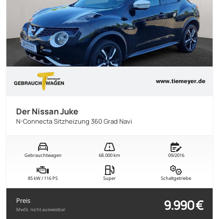
Der Nissan Juke
N-Connecta Sitzheizung 360 Grad Navi
Gebrauchtwagen
68.000 km
09/2016
85 kW / 116 PS
Super
Schaltgetriebe
9.990 €
Preis
MwSt. nicht ausweisbar