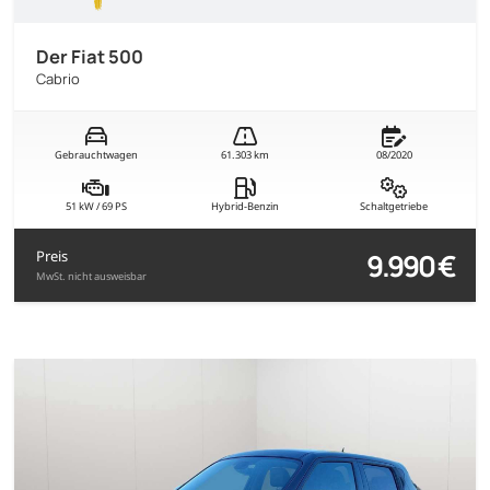
Der Fiat 500
Cabrio
Gebrauchtwagen
61.303 km
08/2020
51 kW / 69 PS
Hybrid-Benzin
Schaltgetriebe
9.990 €
Preis
MwSt. nicht ausweisbar