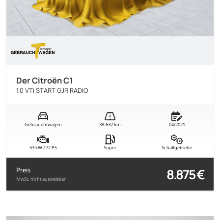
Der Citroën C1
1.0 VTi START GJR RADIO
Gebrauchtwagen
38.632 km
04/2021
53 kW / 72 PS
Super
Schaltgetriebe
8.875 €
Preis
MwSt. nicht ausweisbar