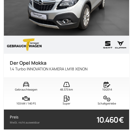
Der Opel Mokka
1.4 Turbo INNOVATION KAMERA LM18 XENON
Gebrauchtwagen
48.573 km
10/2014
103 kW / 140 PS
Super
Schaltgetriebe
10.460 €
Preis
MwSt. nicht ausweisbar