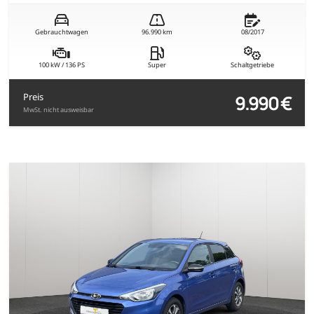
Gebrauchtwagen
96.990 km
08/2017
100 kW / 136 PS
Super
Schaltgetriebe
9.990 €
Preis
MwSt. nicht ausweisbar