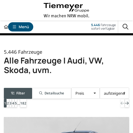
5.446
Fahrzeuge
Menü
sofort verfügbar
5.446
Fahrzeuge
Alle Fahrzeuge | Audi, VW,
Skoda, uvm.
Preis
aufsteigend
Filter
Detailsuche
...
1
2
3
4
5
182