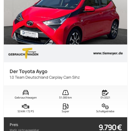
Der Toyota Aygo
1.0 Team Deutschland Carplay Cam Sihz
Gebrauchtwagen
51.000 km
01/2021
53 kW / 72 PS
Super
Schaltgetriebe
9.790 €
Preis
MwSt. nicht ausweisbar