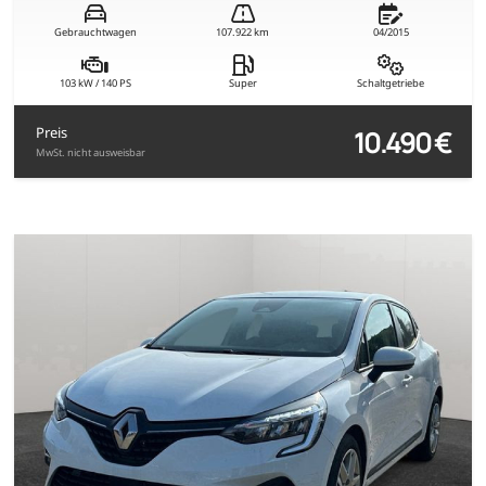
Gebrauchtwagen
107.922 km
04/2015
103 kW / 140 PS
Super
Schaltgetriebe
10.490 €
Preis
MwSt. nicht ausweisbar