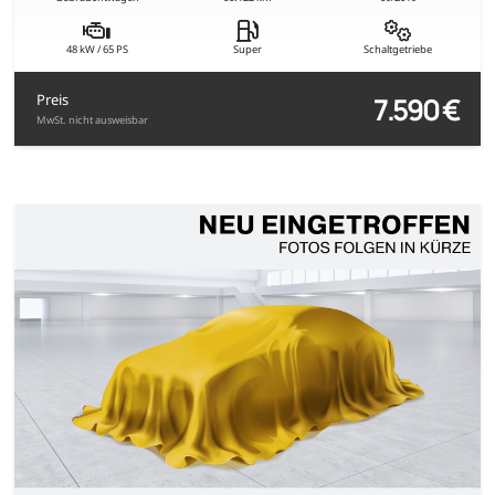
48 kW / 65 PS
Super
Schaltgetriebe
7.590 €
Preis
MwSt. nicht ausweisbar