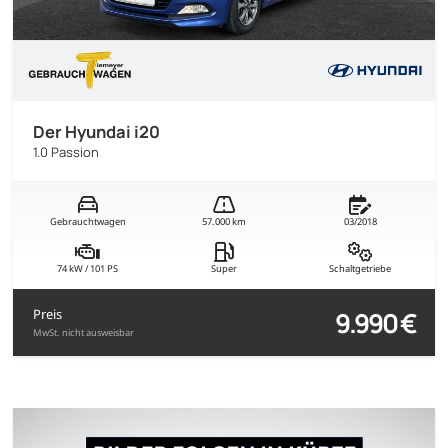
Der Hyundai i20
1.0 Passion
Gebrauchtwagen
57.000 km
03/2018
74 kW / 101 PS
Super
Schaltgetriebe
9.990 €
Preis
MwSt. nicht ausweisbar