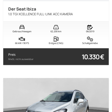
Der Seat Ibiza
1.0 TGI XCELLENCE FULL-LINK ACC KAMERA
Gebrauchtwagen
62.200 km
06/2019
66 kW / 90 PS
Erdgas (CNG)
Schaltgetriebe
10.330 €
Preis
MwSt. nicht ausweisbar