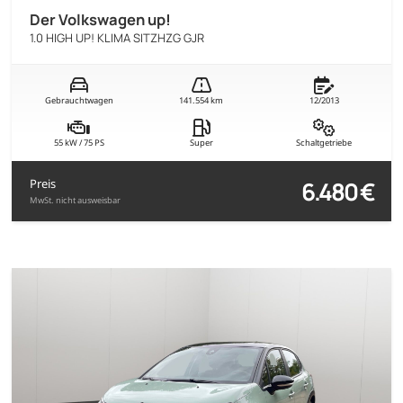
Der Volkswagen up!
1.0 HIGH UP! KLIMA SITZHZG GJR
Gebrauchtwagen
141.554 km
12/2013
55 kW / 75 PS
Super
Schaltgetriebe
6.480 €
Preis
MwSt. nicht ausweisbar