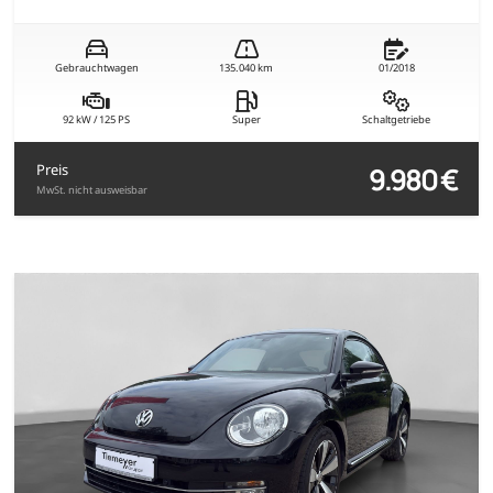
Gebrauchtwagen
135.040 km
01/2018
92 kW / 125 PS
Super
Schaltgetriebe
9.980 €
Preis
MwSt. nicht ausweisbar