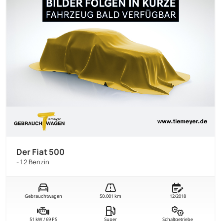
Der Fiat 500
- 1.2 Benzin
Gebrauchtwagen
50.001 km
12/2018
51 kW / 69 PS
Super
Schaltgetriebe