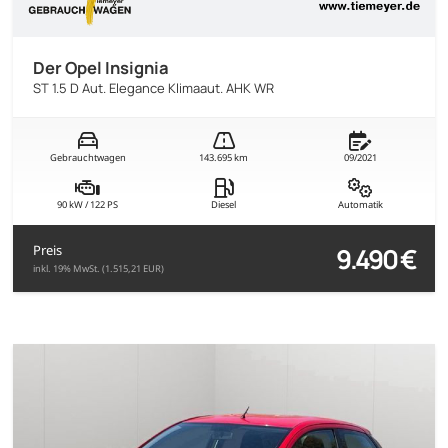
Der Opel Insignia
ST 1.5 D Aut. Elegance Klimaaut. AHK WR
Gebrauchtwagen
143.695 km
09/2021
90 kW / 122 PS
Diesel
Automatik
9.490 €
Preis
inkl. 19% MwSt. (1.515,21 EUR)