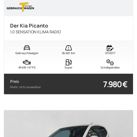
Der Kia Picanto
1.0 SENSATION KLIMA RADIO
Gebrauchtwagen
36.681 km
07/2017
49 kW / 67 PS
Super
Schaltgetriebe
7.980 €
Preis
MwSt. nicht ausweisbar