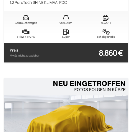
1.2 PureTech SHINE KLIMAA. PDC
Gebrauchtwagen
98.032 km
03/2017
81 kW / 110 PS
Super
Schaltgetriebe
8.860 €
Preis
MwSt. nicht ausweisbar