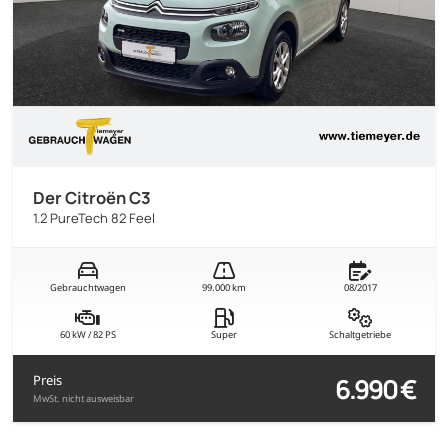
Der Citroën C3
1.2 PureTech 82 Feel
Gebrauchtwagen
99.000 km
08/2017
60 kW / 82 PS
Super
Schaltgetriebe
6.990 €
Preis
MwSt. nicht ausweisbar