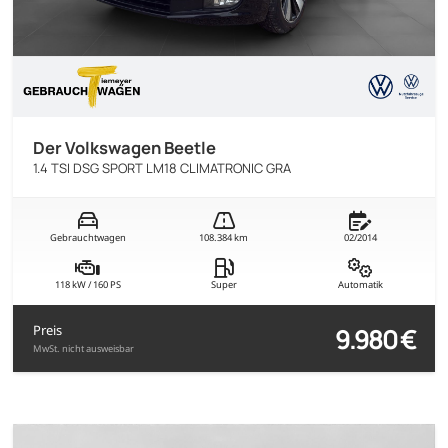
Der Volkswagen Beetle
1.4 TSI DSG SPORT LM18 CLIMATRONIC GRA
Gebrauchtwagen
108.384 km
02/2014
118 kW / 160 PS
Super
Automatik
9.980 €
Preis
MwSt. nicht ausweisbar