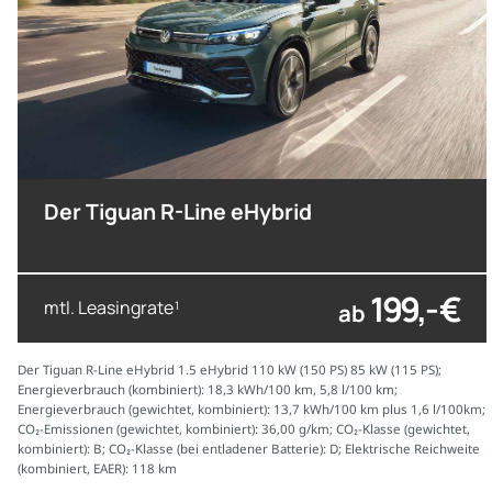
Der Tiguan R-Line eHybrid
199,- €
mtl. Leasingrate
ab
1
Der Tiguan R-Line eHybrid 1.5 eHybrid 110 kW (150 PS) 85 kW (115 PS);
Energieverbrauch (kombiniert): 18,3 kWh/100 km, 5,8 l/100 km;
Energieverbrauch (gewichtet, kombiniert): 13,7 kWh/100 km plus 1,6 l/100km;
CO₂-Emissionen (gewichtet, kombiniert): 36,00 g/km; CO₂-Klasse (gewichtet,
kombiniert): B; CO₂-Klasse (bei entladener Batterie): D; Elektrische Reichweite
(kombiniert, EAER): 118 km