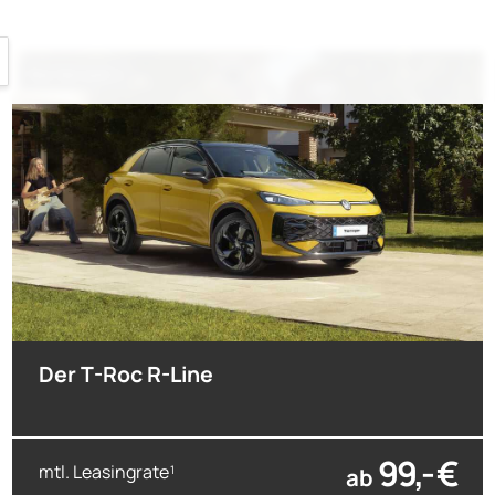
nur bis zum --
Der T-Roc R-Line
99,- €
mtl. Leasingrate
ab
1