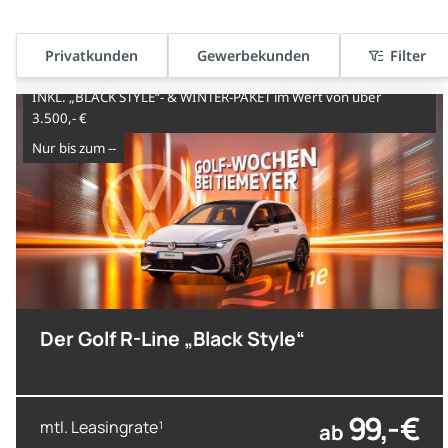
Privatkunden
Gewerbekunden
Filter
7-Gang-DSG
INKL. „BLACK STYLE“- & WINTER-PAKET im Wert von über
3.500,- €
nur bis zum --
Der Golf R-Line „Black Style“
99,- €
mtl. Leasingrate
ab
1