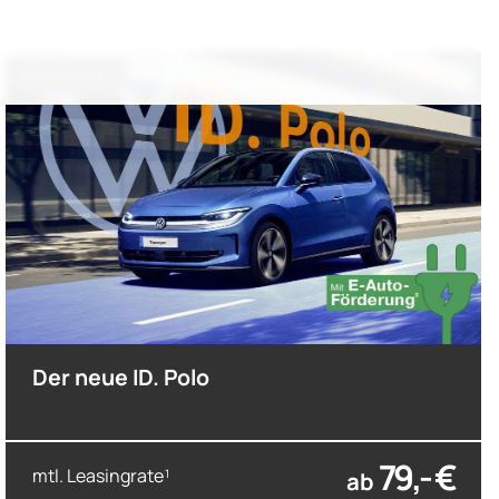
nur bis zum --
Der neue ID. Polo
79,- €
mtl. Leasingrate
ab
1