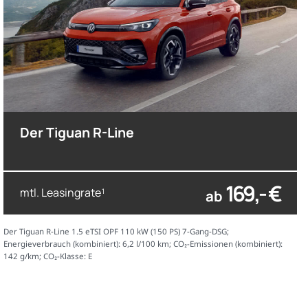
Der Tiguan R-Line
169,- €
mtl. Leasingrate
ab
1
Der Tiguan R-Line 1.5 eTSI OPF 110 kW (150 PS) 7-Gang-DSG;
Energieverbrauch (kombiniert): 6,2 l/100 km; CO₂-Emissionen (kombiniert):
142 g/km; CO₂-Klasse: E