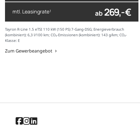
269,- €
mtl. Leasingrate
ab
1
Tayron R-Line 1.5 eTSI 110 kW (150 PS) 7-Gang-DSG; Energieverbrauch
(kombiniert): 6,3 l/100 km; CO₂-Emissionen (kombiniert): 143 g/km; CO₂-
Klasse: E
Zum Gewerbeangebot