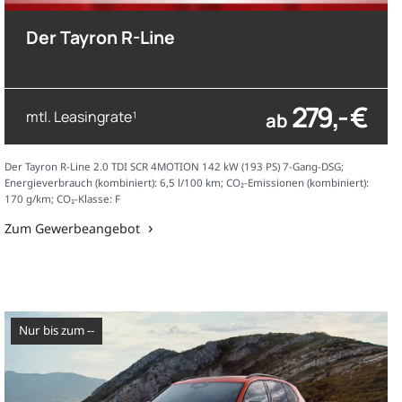
Der Tayron R-Line
279,- €
mtl. Leasingrate
ab
1
Der Tayron R-Line 2.0 TDI SCR 4MOTION 142 kW (193 PS) 7-Gang-DSG;
Energieverbrauch (kombiniert): 6,5 l/100 km; CO₂-Emissionen (kombiniert):
170 g/km; CO₂-Klasse: F
Zum Gewerbeangebot
nur bis zum --