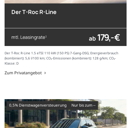
Der T-Roc R-Line
179,- €
mtl. Leasingrate
ab
1
Der T-Roc R-Line 1.5 eTSI 110 kW (150 PS) 7-Gang-DSG; Energieverbrauch
(kombiniert): 5,6 l/100 km; CO₂-Emissionen (kombiniert): 128 g/km; CO₂-
Klasse: D
Zum Privatangebot
0,5% Dienstwagenversteuerung
nur bis zum --