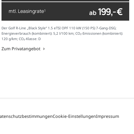
199,- €
mtl. Leasingrate
ab
1
Der Golf R-Line „Black Style“ 1.5 eTSI OPF 110 kW (150 PS) 7-Gang-DSG;
Energieverbrauch (kombiniert): 5,2 l/100 km; CO₂-Emissionen (kombiniert):
120 g/km; CO₂-Klasse: D
Zum Privatangebot
atenschutzbestimmungen
Cookie-Einstellungen
Impressum