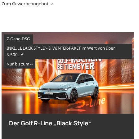
Zum Gewerbeangebot
7-Gang-DSG
INKL. „BLACK STYLE“- & WINTER-PAKET im Wert von über
3.500,- €
nur bis zum --
Der Golf R-Line „Black Style“