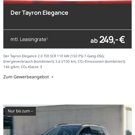
Der Tayron Elegance
249,- €
mtl. Leasingrate
ab
1
Der Tayron Elegance 2.0 TDI SCR 110 kW (150 PS) 7-Gang-DSG;
Energieverbrauch (kombiniert): 5,6 l/100 km; CO₂-Emissionen (kombiniert):
146 g/km; CO₂-Klasse: E
Zum Gewerbeangebot
nur bis zum --