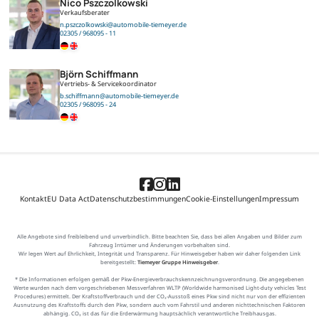
Nico Pszczolkowski
Verkaufsberater
n.pszczolkowski@automobile-tiemeyer.de
02305 / 968095 - 11
Björn Schiffmann
Vertriebs- & Servicekoordinator
b.schiffmann@automobile-tiemeyer.de
02305 / 968095 - 24
Kontakt
EU Data Act
Datenschutzbestimmungen
Cookie-Einstellungen
Impressum
Alle Angebote sind freibleibend und unverbindlich. Bitte beachten Sie, dass bei allen Angaben und Bilder zum
Fahrzeug Irrtümer und Änderungen vorbehalten sind.
Wir legen Wert auf Ehrlichkeit, Integrität und Transparenz. Für Hinweisgeber haben wir daher folgenden Link
bereitgestellt:
Tiemeyer Gruppe Hinweisgeber
.
* Die Informationen erfolgen gemäß der Pkw-Energieverbrauchskennzeichnungsverordnung. Die angegebenen
Werte wurden nach dem vorgeschriebenen Messverfahren WLTP (Worldwide harmonised Light-duty vehicles Test
Procedures) ermittelt. Der Kraftstoffverbrauch und der CO₂-Ausstoß eines Pkw sind nicht nur von der effizienten
Ausnutzung des Kraftstoffs durch den Pkw, sondern auch vom Fahrstil und anderen nichttechnischen Faktoren
abhängig. CO₂ ist das für die Erderwärmung hauptsächlich verantwortliche Treibhausgas.