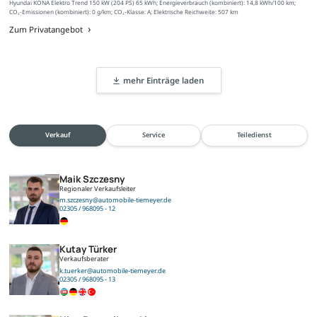
Hyundai KONA Elektro Trend 150 kW (204 PS) 65 kWh; Energieverbrauch (kombiniert): 14,8 kWh/100 km;
CO₂-Emissionen (kombiniert): 0 g/km; CO₂-Klasse: A; Elektrische Reichweite: 507 km
Zum Privatangebot
mehr Einträge laden
Verkauf
Service
Teiledienst
Maik Szczesny
Regionaler Verkaufsleiter
m.szczesny@automobile-tiemeyer.de
02305 / 968095 - 12
Kutay Türker
Verkaufsberater
k.tuerker@automobile-tiemeyer.de
02305 / 968095 - 13