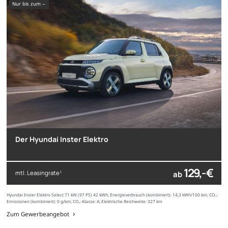
nur bis zum --
Der Hyundai Inster Elektro
129,- €
mtl. Leasingrate
ab
1
Hyundai Inster Elektro Select 71 kW (97 PS) 42 kWh; Energieverbrauch (kombiniert): 14,3 kWh/100 km; CO₂-
Emissionen (kombiniert): 0 g/km; CO₂-Klasse: A; Elektrische Reichweite: 327 km
Zum Gewerbeangebot