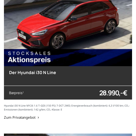
Der Hyundai i30 N Line
28.990,- €
Barpreis
1
Hyundai i30 N Line MY26 1.6 T-GDI (150 PS) 7-DCT 2WD; Energieverbrauch (kombiniert): 6,3 l/100 km; CO₂-
Emissionen (kombiniert): 142 g/km; CO₂-Klasse: E
Zum Privatangebot