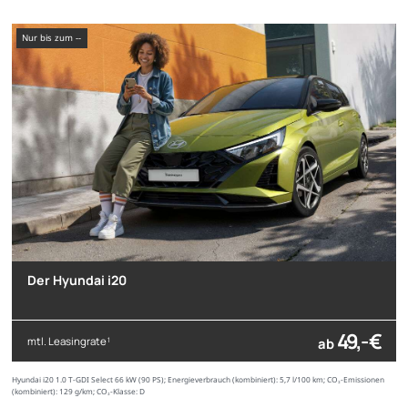
nur bis zum --
Der Hyundai i20
49,- €
mtl. Leasingrate
ab
1
Hyundai i20 1.0 T-GDI Select 66 kW (90 PS); Energieverbrauch (kombiniert): 5,7 l/100 km; CO₂-Emissionen
(kombiniert): 129 g/km; CO₂-Klasse: D