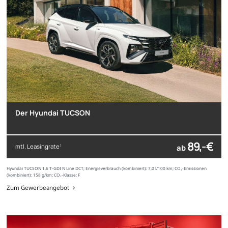
Der Hyundai TUCSON
89,- €
mtl. Leasingrate
ab
1
Hyundai TUCSON 1.6 T-GDI N Line DCT; Energieverbrauch (kombiniert): 7,0 l/100 km; CO₂-Emissionen
(kombiniert): 158 g/km; CO₂-Klasse: F
Zum Gewerbeangebot