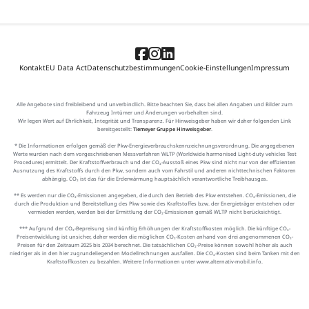
Kontakt
EU Data Act
Datenschutzbestimmungen
Cookie-Einstellungen
Impressum
Alle Angebote sind freibleibend und unverbindlich. Bitte beachten Sie, dass bei allen Angaben und Bilder zum
Fahrzeug Irrtümer und Änderungen vorbehalten sind.
Wir legen Wert auf Ehrlichkeit, Integrität und Transparenz. Für Hinweisgeber haben wir daher folgenden Link
bereitgestellt:
Tiemeyer Gruppe Hinweisgeber
.
* Die Informationen erfolgen gemäß der Pkw-Energieverbrauchskennzeichnungsverordnung. Die angegebenen
Werte wurden nach dem vorgeschriebenen Messverfahren WLTP (Worldwide harmonised Light-duty vehicles Test
Procedures) ermittelt. Der Kraftstoffverbrauch und der CO₂-Ausstoß eines Pkw sind nicht nur von der effizienten
Ausnutzung des Kraftstoffs durch den Pkw, sondern auch vom Fahrstil und anderen nichttechnischen Faktoren
abhängig. CO₂ ist das für die Erderwärmung hauptsächlich verantwortliche Treibhausgas.
** Es werden nur die CO₂-Emissionen angegeben, die durch den Betrieb des Pkw entstehen. CO₂-Emissionen, die
durch die Produktion und Bereitstellung des Pkw sowie des Kraftstoffes bzw. der Energieträger entstehen oder
vermieden werden, werden bei der Ermittlung der CO₂-Emissionen gemäß WLTP nicht berücksichtigt.
*** Aufgrund der CO₂-Bepreisung sind künftig Erhöhungen der Kraftstoffkosten möglich. Die künftige CO₂-
Preisentwicklung ist unsicher, daher werden die möglichen CO₂-Kosten anhand von drei angenommenen CO₂-
Preisen für den Zeitraum 2025 bis 2034 berechnet. Die tatsächlichen CO₂-Preise können sowohl höher als auch
niedriger als in den hier zugrundeliegenden Modellrechnungen ausfallen. Die CO₂-Kosten sind beim Tanken mit den
Kraftstoffkosten zu bezahlen. Weitere Informationen unter www.alternativ-mobil.info.