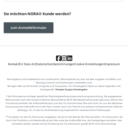
Sie möchten NORA® Kunde werden?
zum Anmeldeformular
Kontakt
EU Data Act
Datenschutzbestimmungen
Cookie-Einstellungen
Impressum
Alle Angebote sind freibleibend und unverbindlich. Bitte beachten Sie, dass bei allen Angaben und Bilder zum
Fahrzeug Irrtümer und Änderungen vorbehalten sind.
Wir legen Wert auf Ehrlichkeit, Integrität und Transparenz. Für Hinweisgeber haben wir daher folgenden Link
bereitgestellt:
Tiemeyer Gruppe Hinweisgeber
.
* Die Informationen erfolgen gemäß der Pkw-Energieverbrauchskennzeichnungsverordnung. Die angegebenen
Werte wurden nach dem vorgeschriebenen Messverfahren WLTP (Worldwide harmonised Light-duty vehicles Test
Procedures) ermittelt. Der Kraftstoffverbrauch und der CO₂-Ausstoß eines Pkw sind nicht nur von der effizienten
Ausnutzung des Kraftstoffs durch den Pkw, sondern auch vom Fahrstil und anderen nichttechnischen Faktoren
abhängig. CO₂ ist das für die Erderwärmung hauptsächlich verantwortliche Treibhausgas.
** Es werden nur die CO₂-Emissionen angegeben, die durch den Betrieb des Pkw entstehen. CO₂-Emissionen, die
durch die Produktion und Bereitstellung des Pkw sowie des Kraftstoffes bzw. der Energieträger entstehen oder
vermieden werden, werden bei der Ermittlung der CO₂-Emissionen gemäß WLTP nicht berücksichtigt.