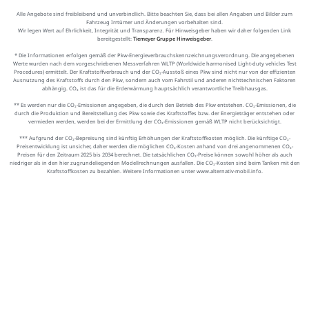
Alle Angebote sind freibleibend und unverbindlich. Bitte beachten Sie, dass bei allen Angaben und Bilder zum
Fahrzeug Irrtümer und Änderungen vorbehalten sind.
Wir legen Wert auf Ehrlichkeit, Integrität und Transparenz. Für Hinweisgeber haben wir daher folgenden Link
bereitgestellt:
Tiemeyer Gruppe Hinweisgeber
.
* Die Informationen erfolgen gemäß der Pkw-Energieverbrauchskennzeichnungsverordnung. Die angegebenen
Werte wurden nach dem vorgeschriebenen Messverfahren WLTP (Worldwide harmonised Light-duty vehicles Test
Procedures) ermittelt. Der Kraftstoffverbrauch und der CO₂-Ausstoß eines Pkw sind nicht nur von der effizienten
Ausnutzung des Kraftstoffs durch den Pkw, sondern auch vom Fahrstil und anderen nichttechnischen Faktoren
abhängig. CO₂ ist das für die Erderwärmung hauptsächlich verantwortliche Treibhausgas.
** Es werden nur die CO₂-Emissionen angegeben, die durch den Betrieb des Pkw entstehen. CO₂-Emissionen, die
durch die Produktion und Bereitstellung des Pkw sowie des Kraftstoffes bzw. der Energieträger entstehen oder
vermieden werden, werden bei der Ermittlung der CO₂-Emissionen gemäß WLTP nicht berücksichtigt.
*** Aufgrund der CO₂-Bepreisung sind künftig Erhöhungen der Kraftstoffkosten möglich. Die künftige CO₂-
Preisentwicklung ist unsicher, daher werden die möglichen CO₂-Kosten anhand von drei angenommenen CO₂-
Preisen für den Zeitraum 2025 bis 2034 berechnet. Die tatsächlichen CO₂-Preise können sowohl höher als auch
niedriger als in den hier zugrundeliegenden Modellrechnungen ausfallen. Die CO₂-Kosten sind beim Tanken mit den
Kraftstoffkosten zu bezahlen. Weitere Informationen unter www.alternativ-mobil.info.