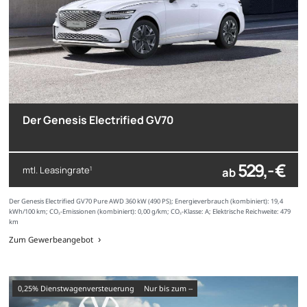
Der Genesis Electrified GV70
529,- €
mtl. Leasingrate
ab
1
Der Genesis Electrified GV70 Pure AWD 360 kW (490 PS); Energieverbrauch (kombiniert): 19,4
kWh/100 km; CO₂-Emissionen (kombiniert): 0,00 g/km; CO₂-Klasse: A; Elektrische Reichweite: 479
km
Zum Gewerbeangebot
0,25% Dienstwagenversteuerung
nur bis zum --