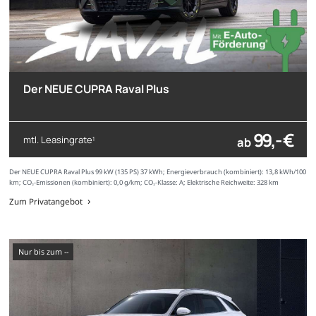
Der NEUE CUPRA Raval Plus
99,- €
mtl. Leasingrate
ab
1
Der NEUE CUPRA Raval Plus 99 kW (135 PS) 37 kWh; Energieverbrauch (kombiniert): 13,8 kWh/100
km; CO₂-Emissionen (kombiniert): 0,0 g/km; CO₂-Klasse: A; Elektrische Reichweite: 328 km
Zum Privatangebot
nur bis zum --