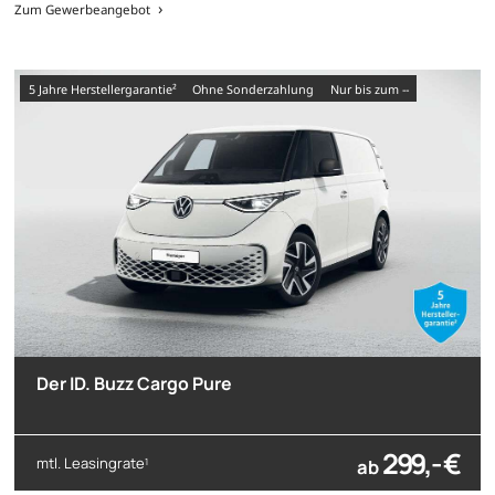
Zum Gewerbeangebot
5 Jahre Herstellergarantie²
Ohne Sonderzahlung
nur bis zum --
Der ID. Buzz Cargo Pure
299,- €
mtl. Leasingrate
ab
1