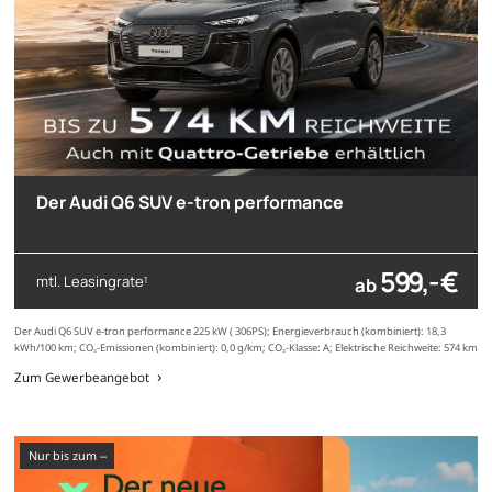
Der Audi Q6 SUV e-tron performance
599,- €
mtl. Leasingrate
ab
1
Der Audi Q6 SUV e-tron performance 225 kW ( 306PS); Energieverbrauch (kombiniert): 18,3
kWh/100 km; CO₂-Emissionen (kombiniert): 0,0 g/km; CO₂-Klasse: A; Elektrische Reichweite: 574 km
Zum Gewerbeangebot
nur bis zum --