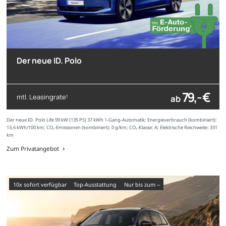
Der neue ID. Polo
79,- €
mtl. Leasingrate
ab
1
Der neue ID. Polo Life 99 kW (135 PS) 37 kWh 1-Gang-Automatik; Energieverbrauch (kombiniert):
13,6 kWh/100 km; CO₂-Emissionen (kombiniert): 0 g/km; CO₂-Klasse: A; Elektrische Reichweite: 331
km
Zum Privatangebot
10x sofort verfügbar
Top-Ausstattung
nur bis zum --