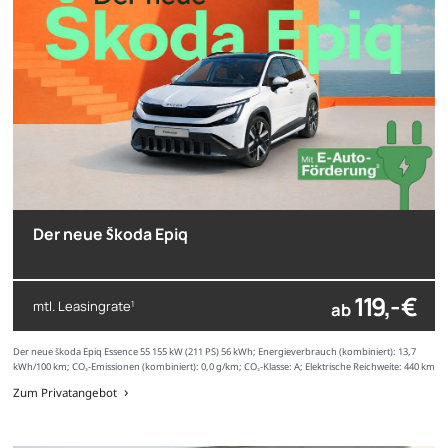
Der neue Škoda Epiq
119,- €
mtl. Leasingrate
ab
1
Der neue Škoda Epiq Essence 55 155 kW (211 PS) 56 kWh; Energieverbrauch (kombiniert): 13,7
kWh/100 km; CO₂-Emissionen (kombiniert): 0,0 g/km; CO₂-Klasse: A; Elektrische Reichweite: 440 km
Zum Privatangebot