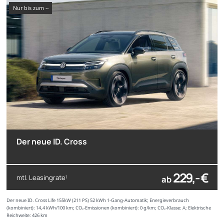
nur bis zum --
Der neue ID. Cross
229,- €
mtl. Leasingrate
ab
1
Der neue ID. Cross Life 155kW (211 PS) 52 kWh 1-Gang-Automatik; Energieverbrauch
(kombiniert): 14,4 kWh/100 km; CO₂-Emissionen (kombiniert): 0 g/km; CO₂-Klasse: A; Elektrische
Reichweite: 426 km