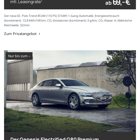
69,- €
mtl. Leasingrate
ab
1
Der neue ID. Polo Trend 85 kW (116 PS) 37 kWh 1-Gang-Automatik; Energieverbrauch
(kombiniert): 13,8 kWh/100 km; CO₂-Emissionen (kombiniert): 0 g/km; CO₂-Klasse: A; Elektrische
Reichweite: 323 km
Zum Privatangebot
nur bis zum --
Der Genesis Electrified G80 Premium