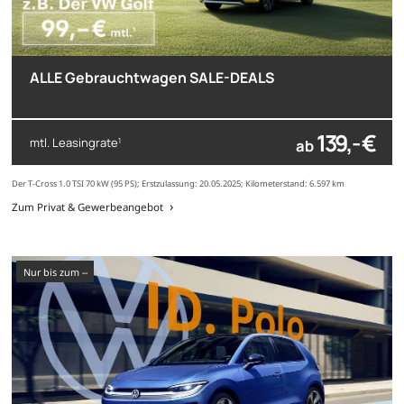
ALLE Gebrauchtwagen SALE-DEALS
139,- €
mtl. Leasingrate
ab
1
Der T-Cross 1.0 TSI 70 kW (95 PS); Erstzulassung: 20.05.2025; Kilometerstand: 6.597 km
Zum Privat & Gewerbeangebot
nur bis zum --