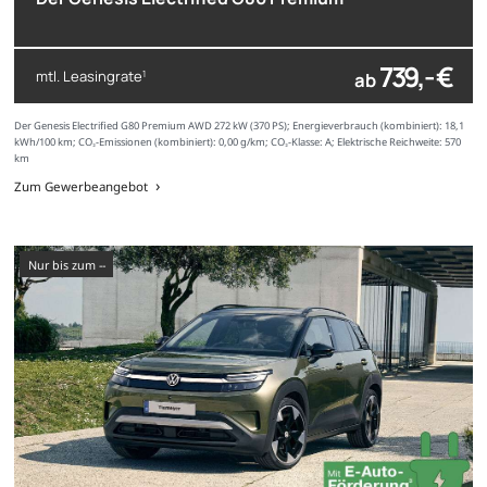
739,- €
mtl. Leasingrate
ab
1
Der Genesis Electrified G80 Premium AWD 272 kW (370 PS); Energieverbrauch (kombiniert): 18,1
kWh/100 km; CO₂-Emissionen (kombiniert): 0,00 g/km; CO₂-Klasse: A; Elektrische Reichweite: 570
km
Zum Gewerbeangebot
nur bis zum --