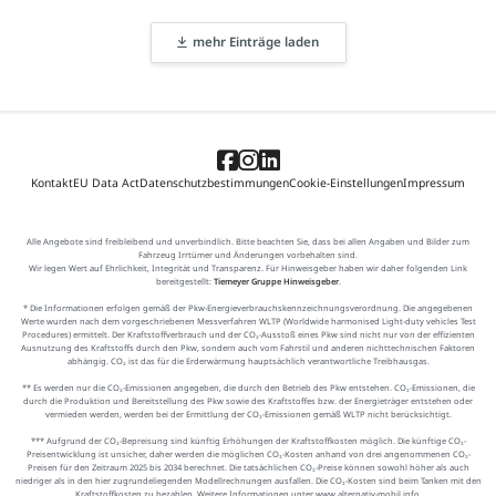
mehr Einträge laden
Kontakt
EU Data Act
Datenschutzbestimmungen
Cookie-Einstellungen
Impressum
Alle Angebote sind freibleibend und unverbindlich. Bitte beachten Sie, dass bei allen Angaben und Bilder zum
Fahrzeug Irrtümer und Änderungen vorbehalten sind.
Wir legen Wert auf Ehrlichkeit, Integrität und Transparenz. Für Hinweisgeber haben wir daher folgenden Link
bereitgestellt:
Tiemeyer Gruppe Hinweisgeber
.
* Die Informationen erfolgen gemäß der Pkw-Energieverbrauchskennzeichnungsverordnung. Die angegebenen
Werte wurden nach dem vorgeschriebenen Messverfahren WLTP (Worldwide harmonised Light-duty vehicles Test
Procedures) ermittelt. Der Kraftstoffverbrauch und der CO₂-Ausstoß eines Pkw sind nicht nur von der effizienten
Ausnutzung des Kraftstoffs durch den Pkw, sondern auch vom Fahrstil und anderen nichttechnischen Faktoren
abhängig. CO₂ ist das für die Erderwärmung hauptsächlich verantwortliche Treibhausgas.
** Es werden nur die CO₂-Emissionen angegeben, die durch den Betrieb des Pkw entstehen. CO₂-Emissionen, die
durch die Produktion und Bereitstellung des Pkw sowie des Kraftstoffes bzw. der Energieträger entstehen oder
vermieden werden, werden bei der Ermittlung der CO₂-Emissionen gemäß WLTP nicht berücksichtigt.
*** Aufgrund der CO₂-Bepreisung sind künftig Erhöhungen der Kraftstoffkosten möglich. Die künftige CO₂-
Preisentwicklung ist unsicher, daher werden die möglichen CO₂-Kosten anhand von drei angenommenen CO₂-
Preisen für den Zeitraum 2025 bis 2034 berechnet. Die tatsächlichen CO₂-Preise können sowohl höher als auch
niedriger als in den hier zugrundeliegenden Modellrechnungen ausfallen. Die CO₂-Kosten sind beim Tanken mit den
Kraftstoffkosten zu bezahlen. Weitere Informationen unter www.alternativ-mobil.info.