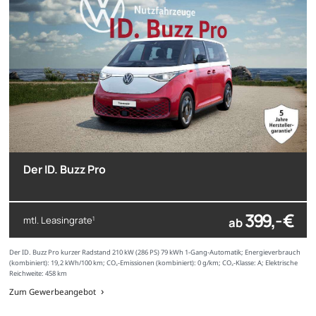
Der ID. Buzz Pro
399,- €
mtl. Leasingrate
ab
1
Der ID. Buzz Pro kurzer Radstand 210 kW (286 PS) 79 kWh 1-Gang-Automatik; Energieverbrauch
(kombiniert): 19,2 kWh/100 km; CO₂-Emissionen (kombiniert): 0 g/km; CO₂-Klasse: A; Elektrische
Reichweite: 458 km
Zum Gewerbeangebot