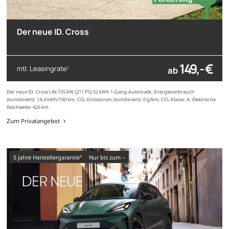
Der neue ID. Cross
149,- €
mtl. Leasingrate
ab
1
Der neue ID. Cross Life 155 kW (211 PS) 52 kWh 1-Gang-Automatik; Energieverbrauch
(kombiniert): 14,4 kWh/100 km; CO₂-Emissionen (kombiniert): 0 g/km; CO₂-Klasse: A; Elektrische
Reichweite: 426 km
Zum Privatangebot
5 Jahre Herstellergarantie⁴
nur bis zum --