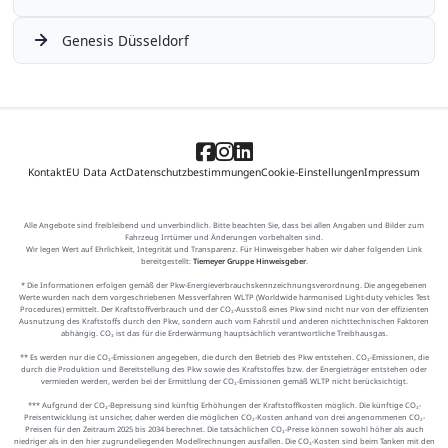
Genesis Düsseldorf
Kontakt
EU Data Act
Datenschutzbestimmungen
Cookie-Einstellungen
Impressum
Alle Angebote sind freibleibend und unverbindlich. Bitte beachten Sie, dass bei allen Angaben und Bilder zum
Fahrzeug Irrtümer und Änderungen vorbehalten sind.
Wir legen Wert auf Ehrlichkeit, Integrität und Transparenz. Für Hinweisgeber haben wir daher folgenden Link
bereitgestellt:
Tiemeyer Gruppe Hinweisgeber
.
* Die Informationen erfolgen gemäß der Pkw-Energieverbrauchskennzeichnungsverordnung. Die angegebenen
Werte wurden nach dem vorgeschriebenen Messverfahren WLTP (Worldwide harmonised Light-duty vehicles Test
Procedures) ermittelt. Der Kraftstoffverbrauch und der CO₂-Ausstoß eines Pkw sind nicht nur von der effizienten
Ausnutzung des Kraftstoffs durch den Pkw, sondern auch vom Fahrstil und anderen nichttechnischen Faktoren
abhängig. CO₂ ist das für die Erderwärmung hauptsächlich verantwortliche Treibhausgas.
** Es werden nur die CO₂-Emissionen angegeben, die durch den Betrieb des Pkw entstehen. CO₂-Emissionen, die
durch die Produktion und Bereitstellung des Pkw sowie des Kraftstoffes bzw. der Energieträger entstehen oder
vermieden werden, werden bei der Ermittlung der CO₂-Emissionen gemäß WLTP nicht berücksichtigt.
*** Aufgrund der CO₂-Bepreisung sind künftig Erhöhungen der Kraftstoffkosten möglich. Die künftige CO₂-
Preisentwicklung ist unsicher, daher werden die möglichen CO₂-Kosten anhand von drei angenommenen CO₂-
Preisen für den Zeitraum 2025 bis 2034 berechnet. Die tatsächlichen CO₂-Preise können sowohl höher als auch
niedriger als in den hier zugrundeliegenden Modellrechnungen ausfallen. Die CO₂-Kosten sind beim Tanken mit den