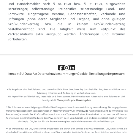
und Handelsmakler nach § 84 HGB bzw. § 93 HGB, ausgewählte
Berufsträger, selbstständige Freiberufler, selbstständige Land- und
Forstwirte, eingetragene Vereine, Genossenschaften, Verbände und
Stiftungen (ohne deren Mitglieder und Organe) und ohne gültigen
Großkundenvertrag bzw. die in keinem Großkundenvertrag
bestellberechtigt sind. Die Tätigkeit muss zum Zeitpunkt des
Vertragsdatums aktiv ausgeübt werden. Änderungen und Irrtümer
vorbehalten.
Kontakt
EU Data Act
Datenschutzbestimmungen
Cookie-Einstellungen
Impressum
Alle Angebote sind freibleibend und unverbindlich. Bitte beachten Sie, dass bei allen Angaben und Bilder zum
Fahrzeug Irrtümer und Änderungen vorbehalten sind.
Wir legen Wert auf Ehrlichkeit, Integrität und Transparenz. Für Hinweisgeber haben wir daher folgenden Link
bereitgestellt:
Tiemeyer Gruppe Hinweisgeber
.
* Die Informationen erfolgen gemäß der Pkw-Energieverbrauchskennzeichnungsverordnung. Die angegebenen
Werte wurden nach dem vorgeschriebenen Messverfahren WLTP (Worldwide harmonised Light-duty vehicles Test
Procedures) ermittelt. Der Kraftstoffverbrauch und der CO₂-Ausstoß eines Pkw sind nicht nur von der effizienten
Ausnutzung des Kraftstoffs durch den Pkw, sondern auch vom Fahrstil und anderen nichttechnischen Faktoren
abhängig. CO₂ ist das für die Erderwärmung hauptsächlich verantwortliche Treibhausgas.
** Es werden nur die CO₂-Emissionen angegeben, die durch den Betrieb des Pkw entstehen. CO₂-Emissionen, die
durch die Produktion und Bereitstellung des Pkw sowie des Kraftstoffes bzw. der Energieträger entstehen oder