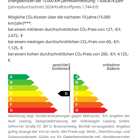
Energiekosten bei 15.000 km Jahresfahrleistung: 1.438,80 €/Jahr
(
Jahresdurchschnitt 2024:
Kraftstoffpreis 1,744 €/l
)
Mögliche CO₂-Kosten über die nächsten 10 Jahre (15.000
km/Jahr)***:
bei einem mittleren durchschnittlichen CO₂-Preis von 127,- €/t:
2.672,- €
bei einem niedrigen durchschnittlichen CO₂-Preis von 60,- €/t:
1.125,- €
bei einem hohen durchschnittlichen CO₂-Preis von 200,- €/t: 4.125,-
€
gewichtet,
entladene
kombiniert
Batterie
Abbildung zeigt Sonderausstattungen gegen Mehrpreis.
Ein Angebot der
1
Audi Leasing, Zweigniederlassung der Volkswagen Leasing GmbH,
Gifhorner Straße 57, 38112 Braunschweig. Bonität vorausgesetzt. Angebot
gültig solange der Vorrat reicht. Alle Preise zzgl. MwSt., Überführungs- und
Zulassungskosten. Gültig nur für Gewerbetreibende inkl. Handelsvertreter