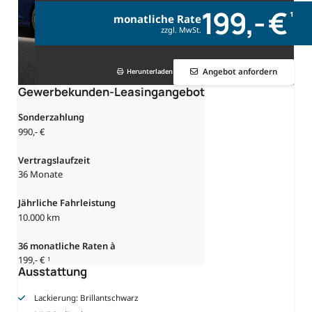
199,- €
1
monatliche Rate
zzgl. MwSt.
Angebot anfordern
Herunterladen
Gewerbekunden-Leasingangebot
Sonderzahlung
990,- €
Vertragslaufzeit
36 Monate
Jährliche Fahrleistung
10.000 km
36
monatliche Raten à
199,- €
1
Ausstattung
Lackierung: Brillantschwarz