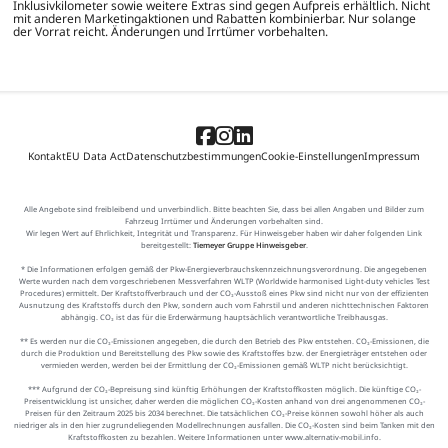
Inklusivkilometer sowie weitere Extras sind gegen Aufpreis erhältlich. Nicht
mit anderen Marketingaktionen und Rabatten kombinierbar. Nur solange
der Vorrat reicht. Änderungen und Irrtümer vorbehalten.
Kontakt
EU Data Act
Datenschutzbestimmungen
Cookie-Einstellungen
Impressum
Alle Angebote sind freibleibend und unverbindlich. Bitte beachten Sie, dass bei allen Angaben und Bilder zum
Fahrzeug Irrtümer und Änderungen vorbehalten sind.
Wir legen Wert auf Ehrlichkeit, Integrität und Transparenz. Für Hinweisgeber haben wir daher folgenden Link
bereitgestellt:
Tiemeyer Gruppe Hinweisgeber
.
* Die Informationen erfolgen gemäß der Pkw-Energieverbrauchskennzeichnungsverordnung. Die angegebenen
Werte wurden nach dem vorgeschriebenen Messverfahren WLTP (Worldwide harmonised Light-duty vehicles Test
Procedures) ermittelt. Der Kraftstoffverbrauch und der CO₂-Ausstoß eines Pkw sind nicht nur von der effizienten
Ausnutzung des Kraftstoffs durch den Pkw, sondern auch vom Fahrstil und anderen nichttechnischen Faktoren
abhängig. CO₂ ist das für die Erderwärmung hauptsächlich verantwortliche Treibhausgas.
** Es werden nur die CO₂-Emissionen angegeben, die durch den Betrieb des Pkw entstehen. CO₂-Emissionen, die
durch die Produktion und Bereitstellung des Pkw sowie des Kraftstoffes bzw. der Energieträger entstehen oder
vermieden werden, werden bei der Ermittlung der CO₂-Emissionen gemäß WLTP nicht berücksichtigt.
*** Aufgrund der CO₂-Bepreisung sind künftig Erhöhungen der Kraftstoffkosten möglich. Die künftige CO₂-
Preisentwicklung ist unsicher, daher werden die möglichen CO₂-Kosten anhand von drei angenommenen CO₂-
Preisen für den Zeitraum 2025 bis 2034 berechnet. Die tatsächlichen CO₂-Preise können sowohl höher als auch
niedriger als in den hier zugrundeliegenden Modellrechnungen ausfallen. Die CO₂-Kosten sind beim Tanken mit den
Kraftstoffkosten zu bezahlen. Weitere Informationen unter www.alternativ-mobil.info.