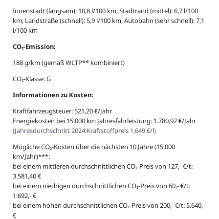
Innenstadt (langsam): 10,8 l/100 km; Stadtrand (mittel): 6,7 l/100
km; Landstraße (schnell): 5,9 l/100 km; Autobahn (sehr schnell): 7,1
l/100 km
CO₂-Emission:
188 g/km (gemäß WLTP** kombiniert)
CO₂-Klasse: G
Informationen zu Kosten:
Kraftfahrzeugsteuer: 521,20 €/Jahr
Energiekosten bei 15.000 km Jahresfahrleistung: 1.780,92 €/Jahr
(
Jahresdurchschnitt 2024:
Kraftstoffpreis 1,649 €/l
)
Mögliche CO₂-Kosten über die nächsten 10 Jahre (15.000
km/Jahr)***:
bei einem mittleren durchschnittlichen CO₂-Preis von 127,- €/t:
3.581,40 €
bei einem niedrigen durchschnittlichen CO₂-Preis von 60,- €/t:
1.692,- €
bei einem hohen durchschnittlichen CO₂-Preis von 200,- €/t: 5.640,-
€