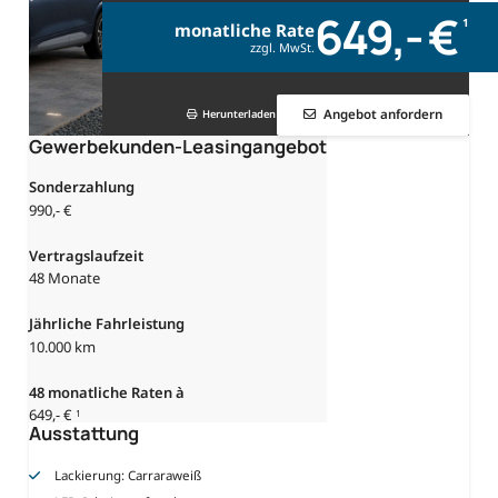
649,- €
1
monatliche Rate
zzgl. MwSt.
Angebot anfordern
Herunterladen
Gewerbekunden-Leasingangebot
Sonderzahlung
990,- €
Vertragslaufzeit
48 Monate
Jährliche Fahrleistung
10.000 km
48
monatliche Raten à
649,- €
1
Ausstattung
Lackierung: Carraraweiß