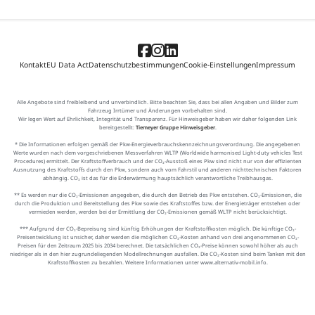
Kontakt
EU Data Act
Datenschutzbestimmungen
Cookie-Einstellungen
Impressum
Alle Angebote sind freibleibend und unverbindlich. Bitte beachten Sie, dass bei allen Angaben und Bilder zum
Fahrzeug Irrtümer und Änderungen vorbehalten sind.
Wir legen Wert auf Ehrlichkeit, Integrität und Transparenz. Für Hinweisgeber haben wir daher folgenden Link
bereitgestellt:
Tiemeyer Gruppe Hinweisgeber
.
* Die Informationen erfolgen gemäß der Pkw-Energieverbrauchskennzeichnungsverordnung. Die angegebenen
Werte wurden nach dem vorgeschriebenen Messverfahren WLTP (Worldwide harmonised Light-duty vehicles Test
Procedures) ermittelt. Der Kraftstoffverbrauch und der CO₂-Ausstoß eines Pkw sind nicht nur von der effizienten
Ausnutzung des Kraftstoffs durch den Pkw, sondern auch vom Fahrstil und anderen nichttechnischen Faktoren
abhängig. CO₂ ist das für die Erderwärmung hauptsächlich verantwortliche Treibhausgas.
** Es werden nur die CO₂-Emissionen angegeben, die durch den Betrieb des Pkw entstehen. CO₂-Emissionen, die
durch die Produktion und Bereitstellung des Pkw sowie des Kraftstoffes bzw. der Energieträger entstehen oder
vermieden werden, werden bei der Ermittlung der CO₂-Emissionen gemäß WLTP nicht berücksichtigt.
*** Aufgrund der CO₂-Bepreisung sind künftig Erhöhungen der Kraftstoffkosten möglich. Die künftige CO₂-
Preisentwicklung ist unsicher, daher werden die möglichen CO₂-Kosten anhand von drei angenommenen CO₂-
Preisen für den Zeitraum 2025 bis 2034 berechnet. Die tatsächlichen CO₂-Preise können sowohl höher als auch
niedriger als in den hier zugrundeliegenden Modellrechnungen ausfallen. Die CO₂-Kosten sind beim Tanken mit den
Kraftstoffkosten zu bezahlen. Weitere Informationen unter www.alternativ-mobil.info.