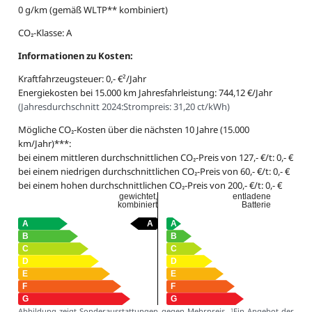
0 g/km (gemäß WLTP** kombiniert)
CO₂-Klasse: A
Informationen zu Kosten:
Kraftfahrzeugsteuer: 0,- €²/Jahr
Energiekosten bei 15.000 km Jahresfahrleistung: 744,12 €/Jahr
(
Jahresdurchschnitt 2024:
Strompreis: 31,20 ct/kWh
)
Mögliche CO₂-Kosten über die nächsten 10 Jahre (15.000
km/Jahr)***:
bei einem mittleren durchschnittlichen CO₂-Preis von 127,- €/t: 0,- €
bei einem niedrigen durchschnittlichen CO₂-Preis von 60,- €/t: 0,- €
bei einem hohen durchschnittlichen CO₂-Preis von 200,- €/t: 0,- €
gewichtet,
entladene
kombiniert
Batterie
Abbildung zeigt Sonderausstattungen gegen Mehrpreis.
Ein Angebot der
1