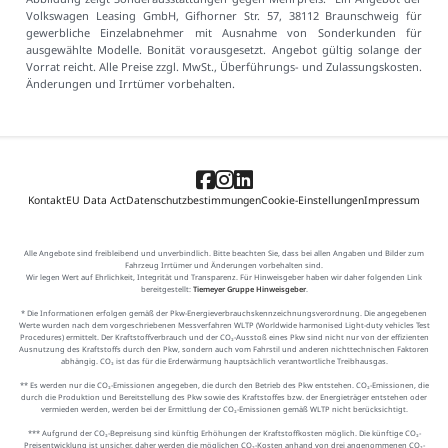
Volkswagen Leasing GmbH, Gifhorner Str. 57, 38112 Braunschweig für
gewerbliche Einzelabnehmer mit Ausnahme von Sonderkunden für
ausgewählte Modelle. Bonität vorausgesetzt. Angebot gültig solange der
Vorrat reicht. Alle Preise zzgl. MwSt., Überführungs- und Zulassungskosten.
Änderungen und Irrtümer vorbehalten.
Kontakt
EU Data Act
Datenschutzbestimmungen
Cookie-Einstellungen
Impressum
Alle Angebote sind freibleibend und unverbindlich. Bitte beachten Sie, dass bei allen Angaben und Bilder zum
Fahrzeug Irrtümer und Änderungen vorbehalten sind.
Wir legen Wert auf Ehrlichkeit, Integrität und Transparenz. Für Hinweisgeber haben wir daher folgenden Link
bereitgestellt:
Tiemeyer Gruppe Hinweisgeber
.
* Die Informationen erfolgen gemäß der Pkw-Energieverbrauchskennzeichnungsverordnung. Die angegebenen
Werte wurden nach dem vorgeschriebenen Messverfahren WLTP (Worldwide harmonised Light-duty vehicles Test
Procedures) ermittelt. Der Kraftstoffverbrauch und der CO₂-Ausstoß eines Pkw sind nicht nur von der effizienten
Ausnutzung des Kraftstoffs durch den Pkw, sondern auch vom Fahrstil und anderen nichttechnischen Faktoren
abhängig. CO₂ ist das für die Erderwärmung hauptsächlich verantwortliche Treibhausgas.
** Es werden nur die CO₂-Emissionen angegeben, die durch den Betrieb des Pkw entstehen. CO₂-Emissionen, die
durch die Produktion und Bereitstellung des Pkw sowie des Kraftstoffes bzw. der Energieträger entstehen oder
vermieden werden, werden bei der Ermittlung der CO₂-Emissionen gemäß WLTP nicht berücksichtigt.
*** Aufgrund der CO₂-Bepreisung sind künftig Erhöhungen der Kraftstoffkosten möglich. Die künftige CO₂-
Preisentwicklung ist unsicher, daher werden die möglichen CO₂-Kosten anhand von drei angenommenen CO₂-