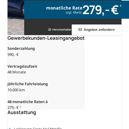
279,- €
1
monatliche Rate
zzgl. MwSt.
Angebot anfordern
Herunterladen
Gewerbekunden-Leasingangebot
Sonderzahlung
990,- €
Vertragslaufzeit
48 Monate
Jährliche Fahrleistung
10.000 km
48
monatliche Raten à
279,- €
1
Ausstattung
Lackierung: Costa Azul Metallic