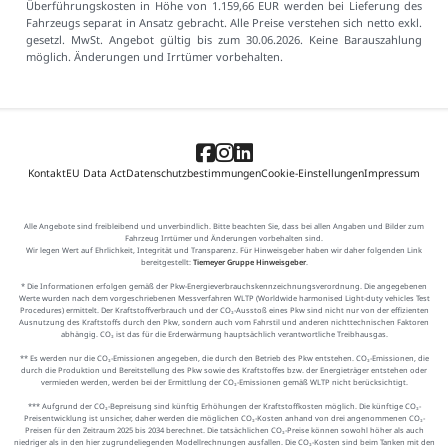
Überführungskosten in Höhe von 1.159,66 EUR werden bei Lieferung des
Fahrzeugs separat in Ansatz gebracht. Alle Preise verstehen sich netto exkl.
gesetzl. MwSt. Angebot gültig bis zum 30.06.2026. Keine Barauszahlung
möglich. Änderungen und Irrtümer vorbehalten.
Kontakt
EU Data Act
Datenschutzbestimmungen
Cookie-Einstellungen
Impressum
Alle Angebote sind freibleibend und unverbindlich. Bitte beachten Sie, dass bei allen Angaben und Bilder zum
Fahrzeug Irrtümer und Änderungen vorbehalten sind.
Wir legen Wert auf Ehrlichkeit, Integrität und Transparenz. Für Hinweisgeber haben wir daher folgenden Link
bereitgestellt:
Tiemeyer Gruppe Hinweisgeber
.
* Die Informationen erfolgen gemäß der Pkw-Energieverbrauchskennzeichnungsverordnung. Die angegebenen
Werte wurden nach dem vorgeschriebenen Messverfahren WLTP (Worldwide harmonised Light-duty vehicles Test
Procedures) ermittelt. Der Kraftstoffverbrauch und der CO₂-Ausstoß eines Pkw sind nicht nur von der effizienten
Ausnutzung des Kraftstoffs durch den Pkw, sondern auch vom Fahrstil und anderen nichttechnischen Faktoren
abhängig. CO₂ ist das für die Erderwärmung hauptsächlich verantwortliche Treibhausgas.
** Es werden nur die CO₂-Emissionen angegeben, die durch den Betrieb des Pkw entstehen. CO₂-Emissionen, die
durch die Produktion und Bereitstellung des Pkw sowie des Kraftstoffes bzw. der Energieträger entstehen oder
vermieden werden, werden bei der Ermittlung der CO₂-Emissionen gemäß WLTP nicht berücksichtigt.
*** Aufgrund der CO₂-Bepreisung sind künftig Erhöhungen der Kraftstoffkosten möglich. Die künftige CO₂-
Preisentwicklung ist unsicher, daher werden die möglichen CO₂-Kosten anhand von drei angenommenen CO₂-
Preisen für den Zeitraum 2025 bis 2034 berechnet. Die tatsächlichen CO₂-Preise können sowohl höher als auch
niedriger als in den hier zugrundeliegenden Modellrechnungen ausfallen. Die CO₂-Kosten sind beim Tanken mit den