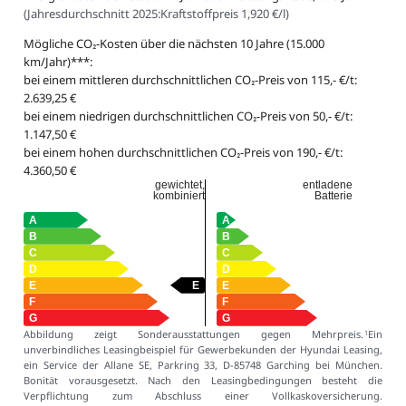
(
Jahresdurchschnitt 2025:
Kraftstoffpreis 1,920 €/l
)
Mögliche CO₂-Kosten über die nächsten 10 Jahre (15.000
km/Jahr)***:
bei einem mittleren durchschnittlichen CO₂-Preis von 115,- €/t:
2.639,25 €
bei einem niedrigen durchschnittlichen CO₂-Preis von 50,- €/t:
1.147,50 €
bei einem hohen durchschnittlichen CO₂-Preis von 190,- €/t:
4.360,50 €
gewichtet,
entladene
kombiniert
Batterie
Abbildung zeigt Sonderausstattungen gegen Mehrpreis.
Ein
1
unverbindliches Leasingbeispiel für Gewerbekunden der Hyundai Leasing,
ein Service der Allane SE, Parkring 33, D-85748 Garching bei München.
Bonität vorausgesetzt. Nach den Leasingbedingungen besteht die
Verpflichtung zum Abschluss einer Vollkaskoversicherung.