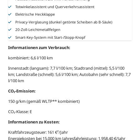
Totwinkelassistent und Querverkehrsassistent
Elektrische Heckklappe
Privacy-Verglasung (dunkel getönte Scheiben ab B-Säule)
20-Zoll-Leichtmetallfelgen
Smart-Key-System mit Start-/Stopp-Knopf
Informationen zum Verbrauch:
kombiniert: 6,6 l/100 km
Innenstadt (langsam): 7,7 l/100 km; Stadtrand (mittel): 5,5 l/100
km; Landstraße (schnell): 5,6 l/100 km; Autobahn (sehr schnell): 7,7
l/100 km
CO₂-Emission:
150 g/km (gemäß WLTP** kombiniert)
CO₂-Klasse: E
Informationen zu Kosten:
Kraftfahrzeugsteuer: 161 €²/Jahr
Energiekosten bei 15.000 km Jahresfahrleistung: 1.958,40 €/Jahr