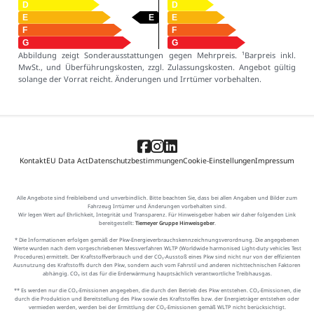
Abbildung zeigt Sonderausstattungen gegen Mehrpreis. ¹Barpreis inkl.
MwSt., und Überführungskosten, zzgl. Zulassungskosten. Angebot gültig
solange der Vorrat reicht. Änderungen und Irrtümer vorbehalten.
Kontakt
EU Data Act
Datenschutzbestimmungen
Cookie-Einstellungen
Impressum
Alle Angebote sind freibleibend und unverbindlich. Bitte beachten Sie, dass bei allen Angaben und Bilder zum
Fahrzeug Irrtümer und Änderungen vorbehalten sind.
Wir legen Wert auf Ehrlichkeit, Integrität und Transparenz. Für Hinweisgeber haben wir daher folgenden Link
bereitgestellt:
Tiemeyer Gruppe Hinweisgeber
.
* Die Informationen erfolgen gemäß der Pkw-Energieverbrauchskennzeichnungsverordnung. Die angegebenen
Werte wurden nach dem vorgeschriebenen Messverfahren WLTP (Worldwide harmonised Light-duty vehicles Test
Procedures) ermittelt. Der Kraftstoffverbrauch und der CO₂-Ausstoß eines Pkw sind nicht nur von der effizienten
Ausnutzung des Kraftstoffs durch den Pkw, sondern auch vom Fahrstil und anderen nichttechnischen Faktoren
abhängig. CO₂ ist das für die Erderwärmung hauptsächlich verantwortliche Treibhausgas.
** Es werden nur die CO₂-Emissionen angegeben, die durch den Betrieb des Pkw entstehen. CO₂-Emissionen, die
durch die Produktion und Bereitstellung des Pkw sowie des Kraftstoffes bzw. der Energieträger entstehen oder
vermieden werden, werden bei der Ermittlung der CO₂-Emissionen gemäß WLTP nicht berücksichtigt.