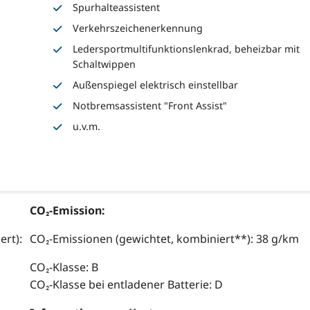
Spurhalteassistent
Verkehrszeichenerkennung
Ledersportmultifunktionslenkrad, beheizbar mit
Schaltwippen
Außenspiegel elektrisch einstellbar
Notbremsassistent "Front Assist"
u.v.m.
CO₂-Emission:
ert):
CO₂-Emissionen (gewichtet, kombiniert**): 38 g/km
CO₂-Klasse: B
CO₂-Klasse bei entladener Batterie: D