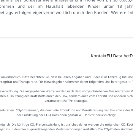
kommen und der im Haushalt lebenden Kinder unter 18 Jahr
etrags erfolgen eigenverantwortlich durch den Kunden. Weitere In
Kontakt
EU Data Act
D
d unverbindlich. Bitte beachten Sie, dass bei allen Angaben und Bilder zum Fahrzeug Irrtüm
Integrität und Transparenz. Für Hinweisgeber haben wir daher folgenden Link bereitgestellt:
sverordnung. Die angegebenen Werte wurden nach dem vorgeschriebenen Messverfahren WLTP
ienten Ausnutzung des Kraftstoffs durch den Pkw, sondern auch vom Fahrstil und anderen nic
verantwortliche Treibhausgas.
ntstehen. CO₂-Emissionen, die durch die Produktion und Bereitstellung des Pkw sowie des 
der Ermittlung der CO₂-Emissionen gemäß WLTP nicht berücksichtigt.
möglich. Die künftige CO₂-Preisentwicklung ist unsicher, daher werden die möglichen CO₂-
iger als in den hier zugrundeliegenden Modellrechnungen ausfallen. Die CO₂-Kosten sind be