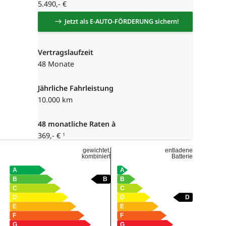
5.490,- €
Jetzt als E-AUTO-FÖRDERUNG sichern!
Vertragslaufzeit
48 Monate
Jährliche Fahrleistung
10.000 km
48
monatliche Raten à
369,- €
1
gewichtet,
entladene
kombiniert
Batterie