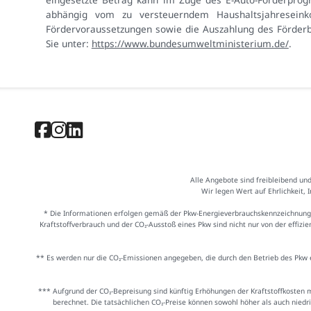
abhängig vom zu versteuerndem Haushaltsjahresein
Fördervoraussetzungen sowie die Auszahlung des Förderb
Sie unter:
https://www.bundesumweltministerium.de/
.
Alle Angebote sind freibleibend un
Wir legen Wert auf Ehrlichkeit, 
* Die Informationen erfolgen gemäß der Pkw-Energieverbrauchskennzeichnung
Kraftstoffverbrauch und der CO₂-Ausstoß eines Pkw sind nicht nur von der effiz
** Es werden nur die CO₂-Emissionen angegeben, die durch den Betrieb des Pkw e
*** Aufgrund der CO₂-Bepreisung sind künftig Erhöhungen der Kraftstoffkosten 
berechnet. Die tatsächlichen CO₂-Preise können sowohl höher als auch niedr