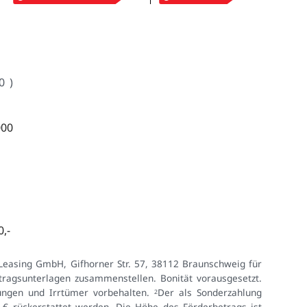
0
)
000
,-
Leasing GmbH, Gifhorner Str. 57, 38112 Braunschweig für
ragsunterlagen zusammenstellen. Bonität vorausgesetzt.
rungen und Irrtümer vorbehalten.
Der als Sonderzahlung
2
€ rückerstattet werden. Die Höhe des Förderbetrags ist