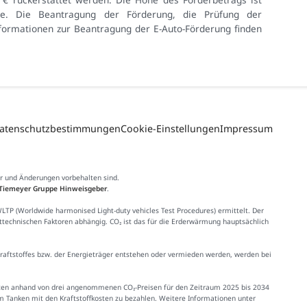
e. Die Beantragung der Förderung, die Prüfung der
formationen zur Beantragung der E-Auto-Förderung finden
atenschutzbestimmungen
Cookie-Einstellungen
Impressum
er und Änderungen vorbehalten sind.
Tiemeyer Gruppe Hinweisgeber
.
 (Worldwide harmonised Light-duty vehicles Test Procedures) ermittelt. Der
httechnischen Faktoren abhängig. CO₂ ist das für die Erderwärmung hauptsächlich
Kraftstoffes bzw. der Energieträger entstehen oder vermieden werden, werden bei
Kosten anhand von drei angenommenen CO₂-Preisen für den Zeitraum 2025 bis 2034
im Tanken mit den Kraftstoffkosten zu bezahlen. Weitere Informationen unter