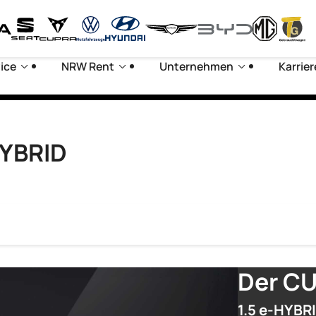
ice
NRW Rent
Unternehmen
Karrier
HYBRID
Der CU
1.5 e-HYBR