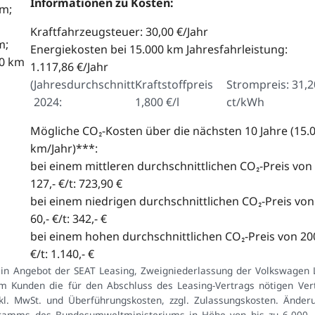
Informationen zu Kosten:
km;
Kraftfahrzeugsteuer: 30,00 €/Jahr
m;
Energiekosten bei 15.000 km Jahresfahrleistung:
00 km
1.117,86 €/Jahr
(
Jahresdurchschnitt
Kraftstoffpreis
Strompreis: 31,2
2024:
1,800 €/l
ct/kWh
Mögliche CO₂-Kosten über die nächsten 10 Jahre (15.
km/Jahr)***:
bei einem mittleren durchschnittlichen CO₂-Preis von
127,- €/t: 723,90 €
bei einem niedrigen durchschnittlichen CO₂-Preis von
60,- €/t: 342,- €
bei einem hohen durchschnittlichen CO₂-Preis von 200
€/t: 1.140,- €
Ein Angebot der SEAT Leasing, Zweigniederlassung der Volkswagen 
 Kunden die für den Abschluss des Leasing-Vertrags nötigen Vert
inkl. MwSt. und Überführungskosten, zzgl. Zulassungskosten. Ände
ramms des Bundesumweltministeriums in Höhe von bis zu 6.000,- 