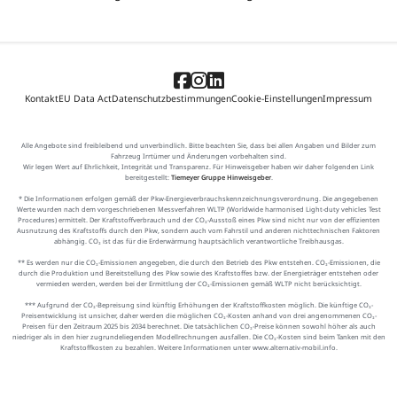
Kontakt
EU Data Act
Datenschutzbestimmungen
Cookie-Einstellungen
Impressum
Alle Angebote sind freibleibend und unverbindlich. Bitte beachten Sie, dass bei allen Angaben und Bilder zum
Fahrzeug Irrtümer und Änderungen vorbehalten sind.
Wir legen Wert auf Ehrlichkeit, Integrität und Transparenz. Für Hinweisgeber haben wir daher folgenden Link
bereitgestellt:
Tiemeyer Gruppe Hinweisgeber
.
* Die Informationen erfolgen gemäß der Pkw-Energieverbrauchskennzeichnungsverordnung. Die angegebenen
Werte wurden nach dem vorgeschriebenen Messverfahren WLTP (Worldwide harmonised Light-duty vehicles Test
Procedures) ermittelt. Der Kraftstoffverbrauch und der CO₂-Ausstoß eines Pkw sind nicht nur von der effizienten
Ausnutzung des Kraftstoffs durch den Pkw, sondern auch vom Fahrstil und anderen nichttechnischen Faktoren
abhängig. CO₂ ist das für die Erderwärmung hauptsächlich verantwortliche Treibhausgas.
** Es werden nur die CO₂-Emissionen angegeben, die durch den Betrieb des Pkw entstehen. CO₂-Emissionen, die
durch die Produktion und Bereitstellung des Pkw sowie des Kraftstoffes bzw. der Energieträger entstehen oder
vermieden werden, werden bei der Ermittlung der CO₂-Emissionen gemäß WLTP nicht berücksichtigt.
*** Aufgrund der CO₂-Bepreisung sind künftig Erhöhungen der Kraftstoffkosten möglich. Die künftige CO₂-
Preisentwicklung ist unsicher, daher werden die möglichen CO₂-Kosten anhand von drei angenommenen CO₂-
Preisen für den Zeitraum 2025 bis 2034 berechnet. Die tatsächlichen CO₂-Preise können sowohl höher als auch
niedriger als in den hier zugrundeliegenden Modellrechnungen ausfallen. Die CO₂-Kosten sind beim Tanken mit den
Kraftstoffkosten zu bezahlen. Weitere Informationen unter www.alternativ-mobil.info.