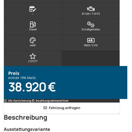
--
81 kW / 110 PS
Diesel
Schaltgetriebe
weiß
0603 / CVN
C37277
Preis
enthält 19% MwSt.
38.920 €
Kfz-Versicherung
Inzahlungnahmerechner
Fahrzeug anfragen
Beschreibung
Ausstattungsvariante