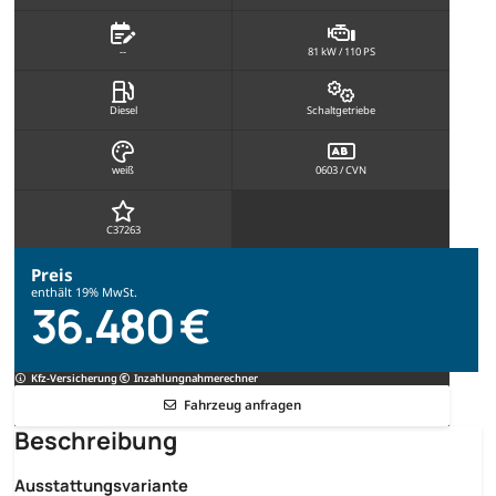
--
81 kW / 110 PS
Diesel
Schaltgetriebe
weiß
0603 / CVN
C37263
Preis
enthält 19% MwSt.
36.480 €
Kfz-Versicherung
Inzahlungnahmerechner
Fahrzeug anfragen
Beschreibung
Ausstattungsvariante