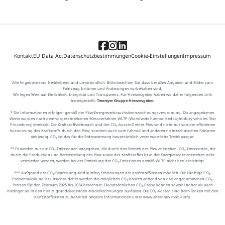
Kontakt
EU Data Act
Datenschutzbestimmungen
Cookie-Einstellungen
Impressum
Alle Angebote sind freibleibend und unverbindlich. Bitte beachten Sie, dass bei allen Angaben und Bilder zum
Fahrzeug Irrtümer und Änderungen vorbehalten sind.
Wir legen Wert auf Ehrlichkeit, Integrität und Transparenz. Für Hinweisgeber haben wir daher folgenden Link
bereitgestellt:
Tiemeyer Gruppe Hinweisgeber
.
* Die Informationen erfolgen gemäß der Pkw-Energieverbrauchskennzeichnungsverordnung. Die angegebenen
Werte wurden nach dem vorgeschriebenen Messverfahren WLTP (Worldwide harmonised Light-duty vehicles Test
Procedures) ermittelt. Der Kraftstoffverbrauch und der CO₂-Ausstoß eines Pkw sind nicht nur von der effizienten
Ausnutzung des Kraftstoffs durch den Pkw, sondern auch vom Fahrstil und anderen nichttechnischen Faktoren
abhängig. CO₂ ist das für die Erderwärmung hauptsächlich verantwortliche Treibhausgas.
** Es werden nur die CO₂-Emissionen angegeben, die durch den Betrieb des Pkw entstehen. CO₂-Emissionen, die
durch die Produktion und Bereitstellung des Pkw sowie des Kraftstoffes bzw. der Energieträger entstehen oder
vermieden werden, werden bei der Ermittlung der CO₂-Emissionen gemäß WLTP nicht berücksichtigt.
*** Aufgrund der CO₂-Bepreisung sind künftig Erhöhungen der Kraftstoffkosten möglich. Die künftige CO₂-
Preisentwicklung ist unsicher, daher werden die möglichen CO₂-Kosten anhand von drei angenommenen CO₂-
Preisen für den Zeitraum 2025 bis 2034 berechnet. Die tatsächlichen CO₂-Preise können sowohl höher als auch
niedriger als in den hier zugrundeliegenden Modellrechnungen ausfallen. Die CO₂-Kosten sind beim Tanken mit den
Kraftstoffkosten zu bezahlen. Weitere Informationen unter www.alternativ-mobil.info.