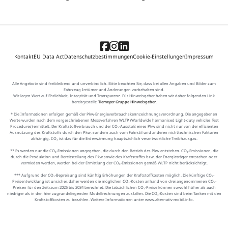
Kontakt
EU Data Act
Datenschutzbestimmungen
Cookie-Einstellungen
Impressum
Alle Angebote sind freibleibend und unverbindlich. Bitte beachten Sie, dass bei allen Angaben und Bilder zum
Fahrzeug Irrtümer und Änderungen vorbehalten sind.
Wir legen Wert auf Ehrlichkeit, Integrität und Transparenz. Für Hinweisgeber haben wir daher folgenden Link
bereitgestellt:
Tiemeyer Gruppe Hinweisgeber
.
* Die Informationen erfolgen gemäß der Pkw-Energieverbrauchskennzeichnungsverordnung. Die angegebenen
Werte wurden nach dem vorgeschriebenen Messverfahren WLTP (Worldwide harmonised Light-duty vehicles Test
Procedures) ermittelt. Der Kraftstoffverbrauch und der CO₂-Ausstoß eines Pkw sind nicht nur von der effizienten
Ausnutzung des Kraftstoffs durch den Pkw, sondern auch vom Fahrstil und anderen nichttechnischen Faktoren
abhängig. CO₂ ist das für die Erderwärmung hauptsächlich verantwortliche Treibhausgas.
** Es werden nur die CO₂-Emissionen angegeben, die durch den Betrieb des Pkw entstehen. CO₂-Emissionen, die
durch die Produktion und Bereitstellung des Pkw sowie des Kraftstoffes bzw. der Energieträger entstehen oder
vermieden werden, werden bei der Ermittlung der CO₂-Emissionen gemäß WLTP nicht berücksichtigt.
*** Aufgrund der CO₂-Bepreisung sind künftig Erhöhungen der Kraftstoffkosten möglich. Die künftige CO₂-
Preisentwicklung ist unsicher, daher werden die möglichen CO₂-Kosten anhand von drei angenommenen CO₂-
Preisen für den Zeitraum 2025 bis 2034 berechnet. Die tatsächlichen CO₂-Preise können sowohl höher als auch
niedriger als in den hier zugrundeliegenden Modellrechnungen ausfallen. Die CO₂-Kosten sind beim Tanken mit den
Kraftstoffkosten zu bezahlen. Weitere Informationen unter www.alternativ-mobil.info.