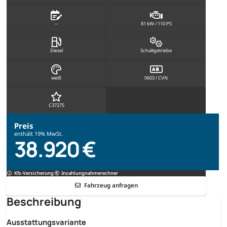
--
81 kW / 110 PS
Diesel
Schaltgetriebe
weiß
0603 / CVN
C37275
Preis
enthält 19% MwSt.
38.920 €
Kfz-Versicherung
Inzahlungnahmerechner
Fahrzeug anfragen
Beschreibung
Ausstattungsvariante