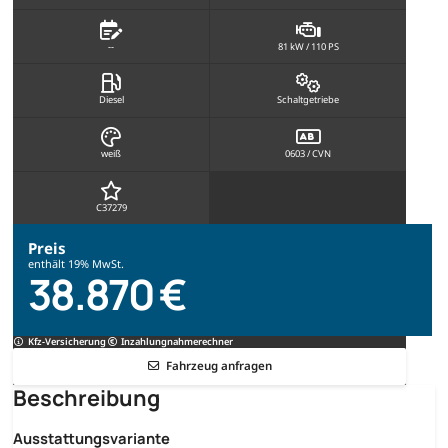
--
81 kW / 110 PS
Diesel
Schaltgetriebe
weiß
0603 / CVN
C37279
Preis
enthält 19% MwSt.
38.870 €
Kfz-Versicherung
Inzahlungnahmerechner
Fahrzeug anfragen
Beschreibung
Ausstattungsvariante