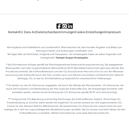
Kontakt
EU Data Act
Datenschutzbestimmungen
Cookie-Einstellungen
Impressum
Alle Angebote sind freibleibend und unverbindlich. Bitte beachten Sie, dass bei allen Angaben und Bilder zum
Fahrzeug Irrtümer und Änderungen vorbehalten sind.
Wir legen Wert auf Ehrlichkeit, Integrität und Transparenz. Für Hinweisgeber haben wir daher folgenden Link
bereitgestellt:
Tiemeyer Gruppe Hinweisgeber
.
* Die Informationen erfolgen gemäß der Pkw-Energieverbrauchskennzeichnungsverordnung. Die angegebenen
Werte wurden nach dem vorgeschriebenen Messverfahren WLTP (Worldwide harmonised Light-duty vehicles Test
Procedures) ermittelt. Der Kraftstoffverbrauch und der CO₂-Ausstoß eines Pkw sind nicht nur von der effizienten
Ausnutzung des Kraftstoffs durch den Pkw, sondern auch vom Fahrstil und anderen nichttechnischen Faktoren
abhängig. CO₂ ist das für die Erderwärmung hauptsächlich verantwortliche Treibhausgas.
** Es werden nur die CO₂-Emissionen angegeben, die durch den Betrieb des Pkw entstehen. CO₂-Emissionen, die
durch die Produktion und Bereitstellung des Pkw sowie des Kraftstoffes bzw. der Energieträger entstehen oder
vermieden werden, werden bei der Ermittlung der CO₂-Emissionen gemäß WLTP nicht berücksichtigt.
*** Aufgrund der CO₂-Bepreisung sind künftig Erhöhungen der Kraftstoffkosten möglich. Die künftige CO₂-
Preisentwicklung ist unsicher, daher werden die möglichen CO₂-Kosten anhand von drei angenommenen CO₂-
Preisen für den Zeitraum 2025 bis 2034 berechnet. Die tatsächlichen CO₂-Preise können sowohl höher als auch
niedriger als in den hier zugrundeliegenden Modellrechnungen ausfallen. Die CO₂-Kosten sind beim Tanken mit den
Kraftstoffkosten zu bezahlen. Weitere Informationen unter www.alternativ-mobil.info.