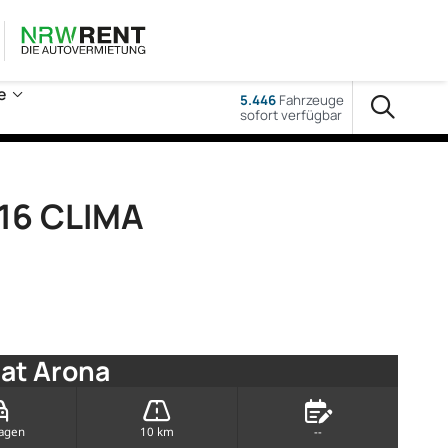
e
5.446
Fahrzeuge
sofort verfügbar
M16 CLIMA
at Arona
agen
10 km
--