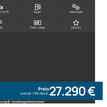
 116 PS
Super
Automatik
iß
7593 / ANQ
320155
27.290 €
Preis
enthält 19% MwSt.
erung
Inzahlungnahmerechner