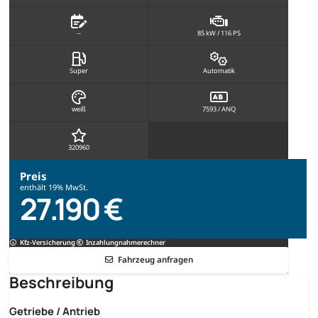
--
85 kW / 116 PS
Super
Automatik
weiß
7593 / ANQ
320960
Preis
enthält 19% MwSt.
27.190 €
Kfz-Versicherung
Inzahlungnahmerechner
Fahrzeug anfragen
Beschreibung
Getriebe / Antrieb