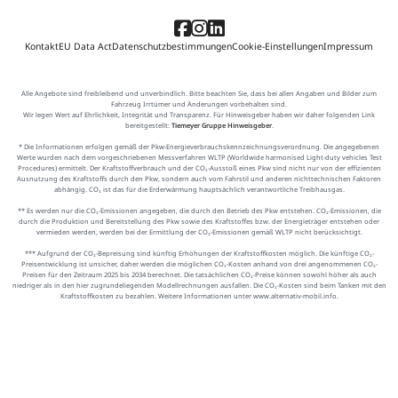
Kontakt
EU Data Act
Datenschutzbestimmungen
Cookie-Einstellungen
Impressum
Alle Angebote sind freibleibend und unverbindlich. Bitte beachten Sie, dass bei allen Angaben und Bilder zum
Fahrzeug Irrtümer und Änderungen vorbehalten sind.
Wir legen Wert auf Ehrlichkeit, Integrität und Transparenz. Für Hinweisgeber haben wir daher folgenden Link
bereitgestellt:
Tiemeyer Gruppe Hinweisgeber
.
* Die Informationen erfolgen gemäß der Pkw-Energieverbrauchskennzeichnungsverordnung. Die angegebenen
Werte wurden nach dem vorgeschriebenen Messverfahren WLTP (Worldwide harmonised Light-duty vehicles Test
Procedures) ermittelt. Der Kraftstoffverbrauch und der CO₂-Ausstoß eines Pkw sind nicht nur von der effizienten
Ausnutzung des Kraftstoffs durch den Pkw, sondern auch vom Fahrstil und anderen nichttechnischen Faktoren
abhängig. CO₂ ist das für die Erderwärmung hauptsächlich verantwortliche Treibhausgas.
** Es werden nur die CO₂-Emissionen angegeben, die durch den Betrieb des Pkw entstehen. CO₂-Emissionen, die
durch die Produktion und Bereitstellung des Pkw sowie des Kraftstoffes bzw. der Energieträger entstehen oder
vermieden werden, werden bei der Ermittlung der CO₂-Emissionen gemäß WLTP nicht berücksichtigt.
*** Aufgrund der CO₂-Bepreisung sind künftig Erhöhungen der Kraftstoffkosten möglich. Die künftige CO₂-
Preisentwicklung ist unsicher, daher werden die möglichen CO₂-Kosten anhand von drei angenommenen CO₂-
Preisen für den Zeitraum 2025 bis 2034 berechnet. Die tatsächlichen CO₂-Preise können sowohl höher als auch
niedriger als in den hier zugrundeliegenden Modellrechnungen ausfallen. Die CO₂-Kosten sind beim Tanken mit den
Kraftstoffkosten zu bezahlen. Weitere Informationen unter www.alternativ-mobil.info.