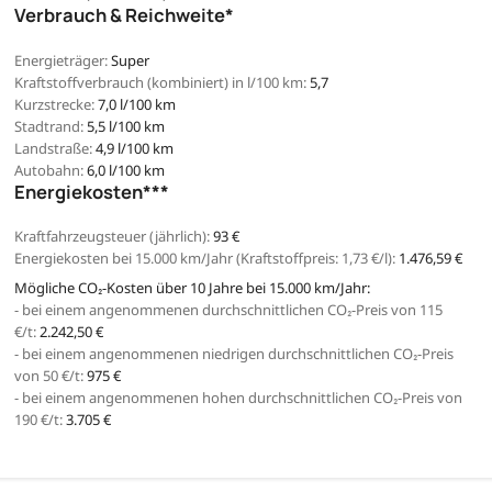
Verbrauch & Reichweite*
Energieträger:
Super
Kraftstoffverbrauch (kombiniert) in l/100 km:
5,7
Kurzstrecke:
7,0 l/100 km
Stadtrand:
5,5 l/100 km
Landstraße:
4,9 l/100 km
Autobahn:
6,0 l/100 km
Energiekosten***
Kraftfahrzeugsteuer (jährlich):
93 €
Energiekosten bei 15.000 km/Jahr (Kraftstoffpreis:
1,
73
€
/l):
1.476,59 €
Mögliche CO₂-Kosten über 10 Jahre bei 15.000 km/Jahr:
- bei einem angenommenen durchschnittlichen CO₂-Preis von 115
€/t:
2.242,50 €
- bei einem angenommenen niedrigen durchschnittlichen CO₂-Preis
von 50 €/t:
975 €
- bei einem angenommenen hohen durchschnittlichen CO₂-Preis von
190 €/t:
3.705 €