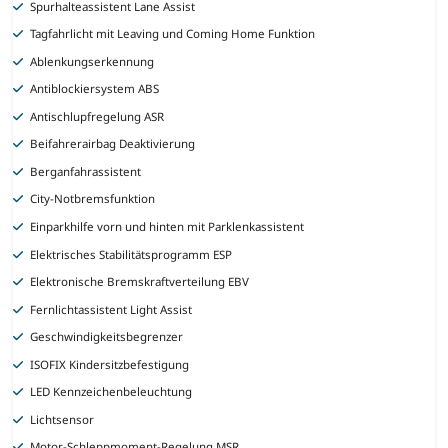
Spurhalteassistent Lane Assist
Tagfahrlicht mit Leaving und Coming Home Funktion
Ablenkungserkennung
Antiblockiersystem ABS
Antischlupfregelung ASR
Beifahrerairbag Deaktivierung
Berganfahrassistent
City-Notbremsfunktion
Einparkhilfe vorn und hinten mit Parklenkassistent
Elektrisches Stabilitätsprogramm ESP
Elektronische Bremskraftverteilung EBV
Fernlichtassistent Light Assist
Geschwindigkeitsbegrenzer
ISOFIX Kindersitzbefestigung
LED Kennzeichenbeleuchtung
Lichtsensor
Motor-Schleppmoment-Regelung MSR