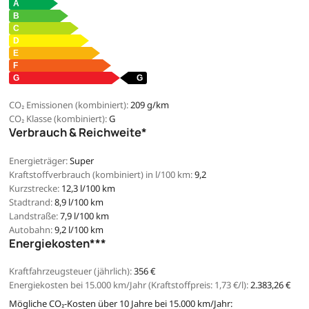
CO₂ Emissionen (kombiniert):
209 g/km
CO₂ Klasse (kombiniert):
G
Verbrauch & Reichweite*
Energieträger:
Super
Kraftstoffverbrauch (kombiniert) in l/100 km:
9,2
Kurzstrecke:
12,3 l/100 km
Stadtrand:
8,9 l/100 km
Landstraße:
7,9 l/100 km
Autobahn:
9,2 l/100 km
Energiekosten***
Kraftfahrzeugsteuer (jährlich):
356 €
Energiekosten bei 15.000 km/Jahr (Kraftstoffpreis:
1,
73
€
/l):
2.383,26 €
Mögliche CO₂-Kosten über 10 Jahre bei 15.000 km/Jahr: