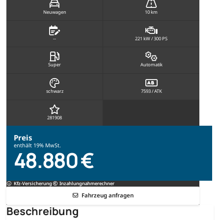
Neuwagen
10 km
--
221 kW / 300 PS
Super
Automatik
schwarz
7593 / ATK
281908
Preis
enthält 19% MwSt.
48.880 €
Kfz-Versicherung
Inzahlungnahmerechner
Fahrzeug anfragen
Beschreibung