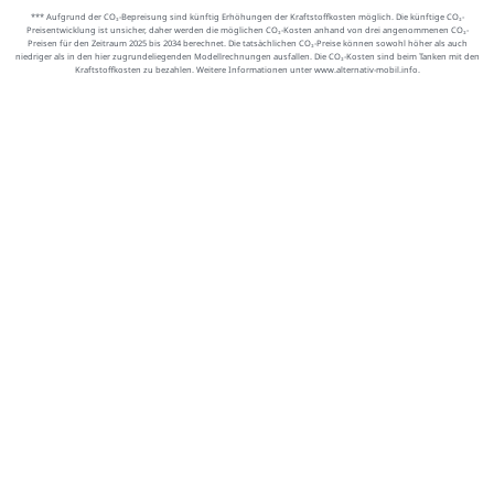
*** Aufgrund der CO₂-Bepreisung sind künftig Erhöhungen der Kraftstoffkosten möglich. Die künftige CO₂-
Preisentwicklung ist unsicher, daher werden die möglichen CO₂-Kosten anhand von drei angenommenen CO₂-
Preisen für den Zeitraum 2025 bis 2034 berechnet. Die tatsächlichen CO₂-Preise können sowohl höher als auch
niedriger als in den hier zugrundeliegenden Modellrechnungen ausfallen. Die CO₂-Kosten sind beim Tanken mit den
Kraftstoffkosten zu bezahlen. Weitere Informationen unter www.alternativ-mobil.info.