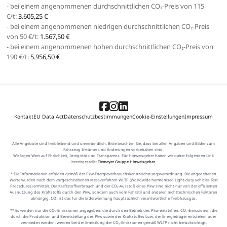
- bei einem angenommenen durchschnittlichen CO₂-Preis von 115
€/t:
3.605,25 €
- bei einem angenommenen niedrigen durchschnittlichen CO₂-Preis
von 50 €/t:
1.567,50 €
- bei einem angenommenen hohen durchschnittlichen CO₂-Preis von
190 €/t:
5.956,50 €
Kontakt
EU Data Act
Datenschutzbestimmungen
Cookie-Einstellungen
Impressum
Alle Angebote sind freibleibend und unverbindlich. Bitte beachten Sie, dass bei allen Angaben und Bilder zum
Fahrzeug Irrtümer und Änderungen vorbehalten sind.
Wir legen Wert auf Ehrlichkeit, Integrität und Transparenz. Für Hinweisgeber haben wir daher folgenden Link
bereitgestellt:
Tiemeyer Gruppe Hinweisgeber
.
* Die Informationen erfolgen gemäß der Pkw-Energieverbrauchskennzeichnungsverordnung. Die angegebenen
Werte wurden nach dem vorgeschriebenen Messverfahren WLTP (Worldwide harmonised Light-duty vehicles Test
Procedures) ermittelt. Der Kraftstoffverbrauch und der CO₂-Ausstoß eines Pkw sind nicht nur von der effizienten
Ausnutzung des Kraftstoffs durch den Pkw, sondern auch vom Fahrstil und anderen nichttechnischen Faktoren
abhängig. CO₂ ist das für die Erderwärmung hauptsächlich verantwortliche Treibhausgas.
** Es werden nur die CO₂-Emissionen angegeben, die durch den Betrieb des Pkw entstehen. CO₂-Emissionen, die
durch die Produktion und Bereitstellung des Pkw sowie des Kraftstoffes bzw. der Energieträger entstehen oder
vermieden werden, werden bei der Ermittlung der CO₂-Emissionen gemäß WLTP nicht berücksichtigt.