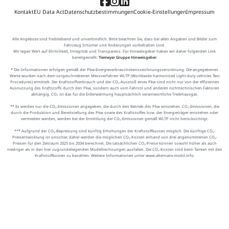
Kontakt
EU Data Act
Datenschutzbestimmungen
Cookie-Einstellungen
Impressum
Alle Angebote sind freibleibend und unverbindlich. Bitte beachten Sie, dass bei allen Angaben und Bilder zum
Fahrzeug Irrtümer und Änderungen vorbehalten sind.
Wir legen Wert auf Ehrlichkeit, Integrität und Transparenz. Für Hinweisgeber haben wir daher folgenden Link
bereitgestellt:
Tiemeyer Gruppe Hinweisgeber
.
* Die Informationen erfolgen gemäß der Pkw-Energieverbrauchskennzeichnungsverordnung. Die angegebenen
Werte wurden nach dem vorgeschriebenen Messverfahren WLTP (Worldwide harmonised Light-duty vehicles Test
Procedures) ermittelt. Der Kraftstoffverbrauch und der CO₂-Ausstoß eines Pkw sind nicht nur von der effizienten
Ausnutzung des Kraftstoffs durch den Pkw, sondern auch vom Fahrstil und anderen nichttechnischen Faktoren
abhängig. CO₂ ist das für die Erderwärmung hauptsächlich verantwortliche Treibhausgas.
** Es werden nur die CO₂-Emissionen angegeben, die durch den Betrieb des Pkw entstehen. CO₂-Emissionen, die
durch die Produktion und Bereitstellung des Pkw sowie des Kraftstoffes bzw. der Energieträger entstehen oder
vermieden werden, werden bei der Ermittlung der CO₂-Emissionen gemäß WLTP nicht berücksichtigt.
*** Aufgrund der CO₂-Bepreisung sind künftig Erhöhungen der Kraftstoffkosten möglich. Die künftige CO₂-
Preisentwicklung ist unsicher, daher werden die möglichen CO₂-Kosten anhand von drei angenommenen CO₂-
Preisen für den Zeitraum 2025 bis 2034 berechnet. Die tatsächlichen CO₂-Preise können sowohl höher als auch
niedriger als in den hier zugrundeliegenden Modellrechnungen ausfallen. Die CO₂-Kosten sind beim Tanken mit den
Kraftstoffkosten zu bezahlen. Weitere Informationen unter www.alternativ-mobil.info.