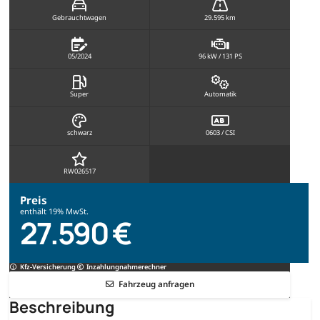
Gebrauchtwagen
29.595 km
05/2024
96 kW / 131 PS
Super
Automatik
schwarz
0603 / CSI
RW026517
Preis
enthält 19% MwSt.
27.590 €
Kfz-Versicherung
Inzahlungnahmerechner
Fahrzeug anfragen
Beschreibung