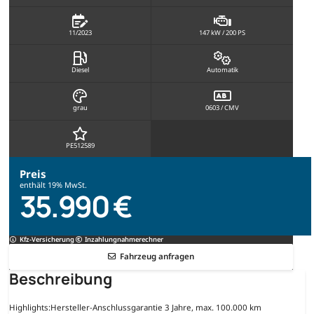
11/2023
147 kW / 200 PS
Diesel
Automatik
grau
0603 / CMV
PE512589
Preis
enthält 19% MwSt.
35.990 €
Kfz-Versicherung
Inzahlungnahmerechner
Fahrzeug anfragen
Beschreibung
Highlights:
Hersteller-Anschlussgarantie 3 Jahre, max. 100.000 km