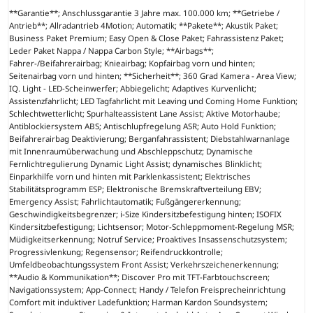
**Garantie**; Anschlussgarantie 3 Jahre max. 100.000 km; **Getriebe /
Antrieb**; Allradantrieb 4Motion; Automatik; **Pakete**; Akustik Paket;
Business Paket Premium; Easy Open & Close Paket; Fahrassistenz Paket;
Leder Paket Nappa / Nappa Carbon Style; **Airbags**;
Fahrer-/Beifahrerairbag; Knieairbag; Kopfairbag vorn und hinten;
Seitenairbag vorn und hinten; **Sicherheit**; 360 Grad Kamera - Area View;
IQ. Light - LED-Scheinwerfer; Abbiegelicht; Adaptives Kurvenlicht;
Assistenzfahrlicht; LED Tagfahrlicht mit Leaving und Coming Home Funktion;
Schlechtwetterlicht; Spurhalteassistent Lane Assist; Aktive Motorhaube;
Antiblockiersystem ABS; Antischlupfregelung ASR; Auto Hold Funktion;
Beifahrerairbag Deaktivierung; Berganfahrassistent; Diebstahlwarnanlage
mit Innenraumüberwachung und Abschleppschutz; Dynamische
Fernlichtregulierung Dynamic Light Assist; dynamisches Blinklicht;
Einparkhilfe vorn und hinten mit Parklenkassistent; Elektrisches
Stabilitätsprogramm ESP; Elektronische Bremskraftverteilung EBV;
Emergency Assist; Fahrlichtautomatik; Fußgängererkennung;
Geschwindigkeitsbegrenzer; i-Size Kindersitzbefestigung hinten; ISOFIX
Kindersitzbefestigung; Lichtsensor; Motor-Schleppmoment-Regelung MSR;
Müdigkeitserkennung; Notruf Service; Proaktives Insassenschutzsystem;
Progressivlenkung; Regensensor; Reifendruckkontrolle;
Umfeldbeobachtungssystem Front Assist; Verkehrszeichenerkennung;
**Audio & Kommunikation**; Discover Pro mit TFT-Farbtouchscreen;
Navigationssystem; App-Connect; Handy / Telefon Freisprecheinrichtung
Comfort mit induktiver Ladefunktion; Harman Kardon Soundsystem;