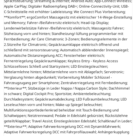
Sprachsteuerung; Streaming & Internet; Android Auto; App-Connect Wireless;
Apple CarPlay; Digitaler Radioempfang DAB+; Online-Connectivity-Unit; USB-
C-Schnittstelle mit erhöhter Ladeleistung; We Connect Plus Vorbereitung;
**Komfort**; ergoComfort Massagesitz mit elektrischer 14-Wege-Einstellung
und Memory; Fahrer-/Beifahrersitz elektrisch; Head-Up Display;
Lendenwirbelstütze Fahrer-/Beifahrersitz elektrisch; Massagesitz Fahrer;
Sitzheizung vorn und hinten; Standheizung/-lüftung programmierbar mit
Fernbedienung; Air Care Climatronic 3-Zonen; Bedienungselemente in der
2.Sitzreihe für Climatronic; Gepäckraumklappe elektrisch öffnend und
schließend mit sensorsteuerung; Automatisch abblendender Innenspiegel;
Automatische Distanzregelung ACC; Fensterheber elektrisch;
Fernentriegelung Gepäckraumklappe; Keyless Entry - Keyless Access
Schlüsselloses Schließ und Startsystem; LED Einstiegsleuchten;
Mittelarmlehne hinten; Mittelarmlehne vorn mit Ablagefach; Servotronic;
Verglasung hinten abgedunkelt; Vorbereitung Mobiler Schlüssel -
Fahrzeugzugang per Smartphone; Zentralverriegelung mit Fernbedienung;
**Interieur**; Sitzbezüge in Leder Nappa / Nappa Carbon Style; Dachhimmel
in schwarz; Digital Cockpit Pro; Sportsitze; Ambientebeleuchtung;
Durchladesystem; Gepäckraumabdeckung; LED Fußraumbeleuchtung; LED
Leseleuchten vorn und hinten; Make-up Spiegel beleuchtet;
Multifunktionssportlederlenkrad beheizbar mit Touch-Bedienung und
Schaltwippen; Netztrennwand; Pedale in Edelstahl gebürstet; Rücksitzlehne
geteilt/klappbar; Travel Assist; Einstiegsleisten Edelstahl; Schaltknauf in Leder;
**Exterieur**; Adaptive Fahrwerksregelung DCC mit Dynamikfahrwerk;
Adaptive Fahrwerksregelung DCC mit Fahrprofilauswahl; Anhängerkupplung