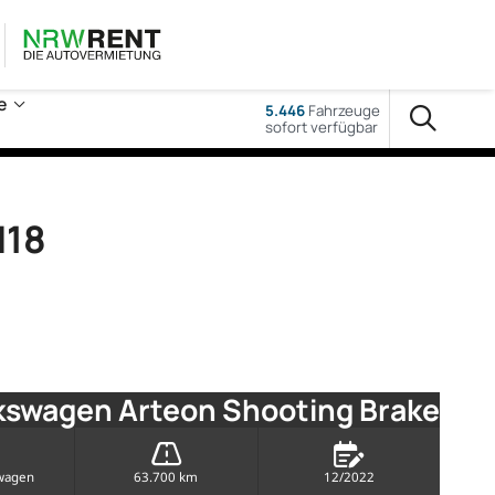
e
5.446
Fahrzeuge
sofort verfügbar
M18
kswagen Arteon Shooting Brake
wagen
63.700 km
12/2022