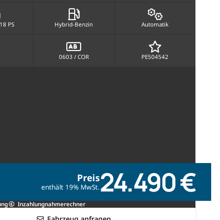
18 PS
Hybrid-Benzin
Automatik
0603 / COR
PE504542
24.490 €
Preis
enthält 19% MwSt.
ung
Inzahlungnahmerechner
Fahrzeug anfragen