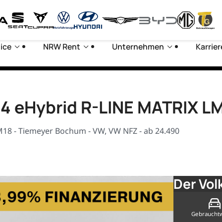
ice
NRW Rent
Unternehmen
Karrier
.4 eHybrid R-LINE MATRIX L
M18 - Tiemeyer Bochum - VW, VW NFZ - ab 24.490
Der Vol
Gebraucht